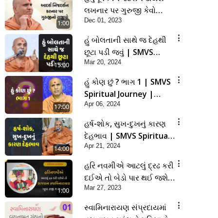
લખનાર પર ગુરુજી કેવો
Dec 01, 2023
રાજીપો વરસાવશે ?
1:00
હું બોલતાની સાથે જ દેહથી
છૂટા પડી જવું | SMVS
Mar 20, 2024
Spiritual Journey |
15:00
Anadimukta Gyan
હું કોણ છું ? ભાગ 1 | SMVS
Spiritual Journey |
Apr 06, 2024
Anadimukta Gyan
17:00
હર્ષ-શોક, સુખ-દુખનું કારણ
દેહભાવ | SMVS Spiritual
Apr 21, 2024
Journey | Anadimukta
14:00
Gyan
હરિ નવમીએ આટલું દ્રઢ કરી
દઈએ તો બેડો પાર થઈ જશે..
Mar 27, 2023
| Hari Navmi 2023 |
1:00
Swaninarayan | SMVS |
સ્વામિનારાયણ સંપ્રદાયમાં
2023