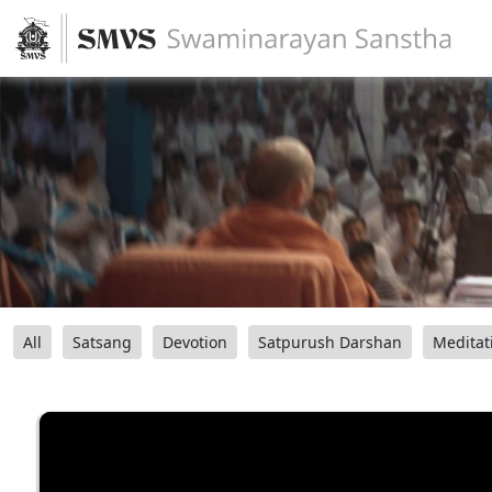
All
Satsang
Devotion
Satpurush Darshan
Meditat