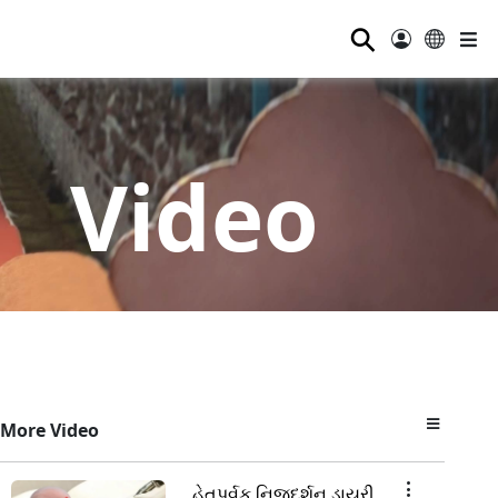
⚲
Video
More Video
હેતુપૂર્વક નિજદર્શન ડાયરી