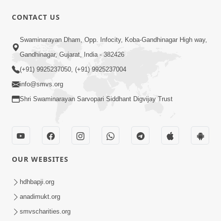
CONTACT US
17:00
Swaminarayan Dham, Opp. Infocity, Koba-Gandhinagar High way,
હું કોણ છું ? ભાગ 1 | SMVS Spiritual
Gandhinagar, Gujarat, India - 382426
Journey | Anadimukta Gyan
(+91) 9925237050, (+91) 9925237004
Apr 06, 2024
info@smvs.org
Shri Swaminarayan Sarvopari Siddhant Digvijay Trust
OUR WEBSITES
14:00
હર્ષ-શોક, સુખ-દુખનું કારણ દેહભાવ | SMVS
hdhbapji.org
Spiritual Journey | Anadimukta Gyan
anadimukt.org
Apr 21, 2024
smvscharities.org