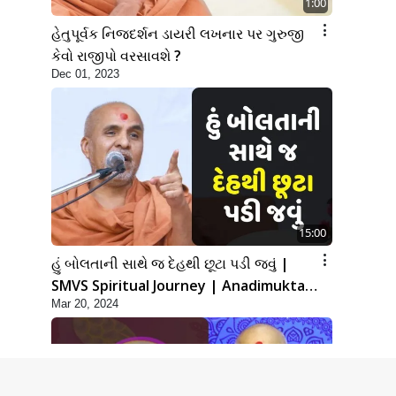
1:00
હેતુપૂર્વક નિજદર્શન ડાયરી લખનાર પર ગુરુજી
કેવો રાજીપો વરસાવશે ?
Dec 01, 2023
15:00
હું બોલતાની સાથે જ દેહથી છૂટા પડી જવું |
SMVS Spiritual Journey | Anadimukta
Mar 20, 2024
Gyan