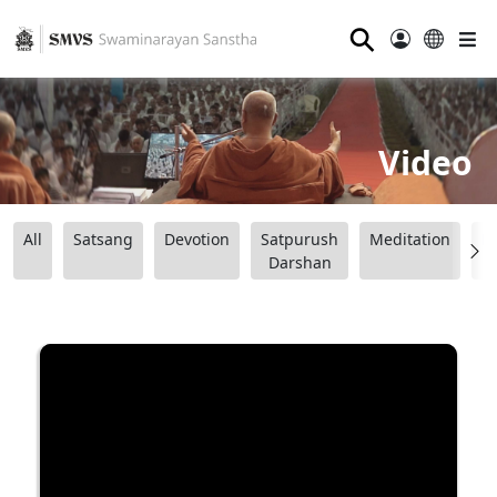
⚲
Video
All
Satsang
Devotion
Satpurush
Meditation
B
Darshan