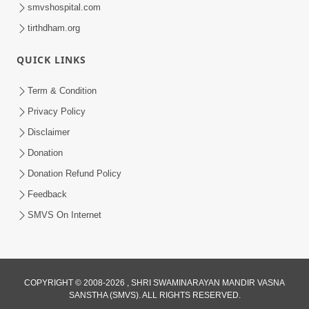
smvshospital.com
tirthdham.org
QUICK LINKS
Term & Condition
1:00
Privacy Policy
હરિ નવમીએ આટલું દ્રઢ કરી દઈએ તો બેડો પાર
Disclaimer
થઈ જશે.. | Hari Navmi 2023 |
Donation
Mar 27, 2023
Swaninarayan | SMVS | 2023
Donation Refund Policy
Feedback
SMVS On Internet
COPYRIGHT © 2008-2026 , SHRI SWAMINARAYAN MANDIR VASNA
SANSTHA (SMVS). ALL RIGHTS RESERVED.