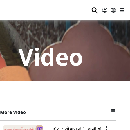
⚲
Video
More Video
સદગુરુ ગોપાળાનંદ સ્વામીએ