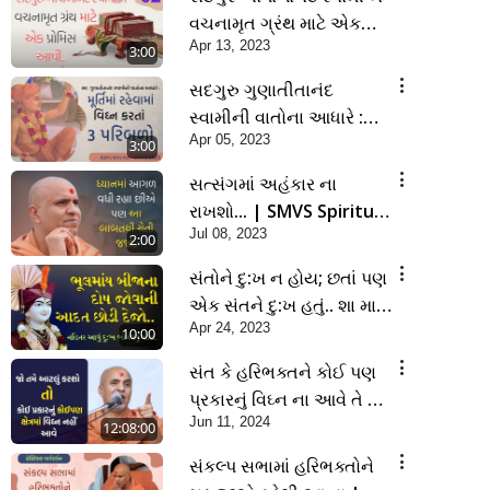
વચના મૃત ગ્રંથ માટે એક
Apr 13, 2023
પ્રોમિસ આપી | SMVS
3:00
Spiritual Journey |
સદગુરુ ગુણાતીતાનંદ
Swaminarayan
સ્વામીની વાતોના આધારે :
Apr 05, 2023
મૂર્તિમાં રહેવામાં વિઘ્ન કરતાં 3
3:00
પરિબળો | SMVS | 2023
સત્સંગમાં અહંકાર ના
રાખશો... | SMVS Spiritual
Jul 08, 2023
Journey
2:00
સંતોને દુ:ખ ન હોય; છતાં પણ
એક સંતને દુ:ખ હતું.. શા માટે
Apr 24, 2023
? | SMVS Spiritual
10:00
Journey |
સંત કે હરિભક્તને કોઈ પણ
Swaminarayan
પ્રકારનું વિઘ્ન ના આવે તે માટે
Jun 11, 2024
શું કરવું ? | SMVS Spiritual
12:08:00
Journey
સંકલ્પ સભામાં હરિભક્તોને