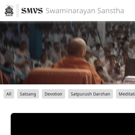
All
Satsang
Devotion
Satpurush Darshan
Meditat