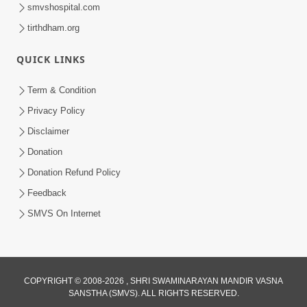
smvshospital.com
tirthdham.org
QUICK LINKS
Term & Condition
15:00
Privacy Policy
વંદુ સહજાનંદ પદ શા માટે ? કેવી રીતે બોલવા ? |
Disclaimer
SMVS Spiritual Journey
Donation
Mar 02, 2024
Donation Refund Policy
Feedback
SMVS On Internet
7:00
COPYRIGHT © 2008-2026 , SHRI SWAMINARAYAN MANDIR VASNA
SANSTHA (SMVS). ALL RIGHTS RESERVED.
વંદુ પદના રચયિતા સ.ગુ.પ્રેમાનંદસ્વામીની જેમ