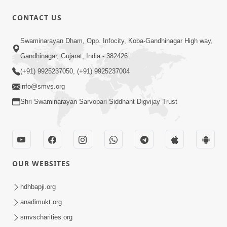
CONTACT US
2:00
Swaminarayan Dham, Opp. Infocity, Koba-Gandhinagar High way,
વ્યવહારિક કાર્ય કરો પણ આ મુદ્દો ભૂલાઈ ન
Gandhinagar, Gujarat, India - 382426
જાય હોં ! | Sankalp Sabha Saar
(+91) 9925237050, (+91) 9925237004
Apr 08, 2023
03/03/2023 | SMVS | 2023
info@smvs.org
Shri Swaminarayan Sarvopari Siddhant Digvijay Trust
OUR WEBSITES
1:00
વિચારીએ; ગુરુજીની આ ભલામણ પ્રમાણે
hdhbapji.org
વર્તાય છે ? | SMVS Spiritual Journey
anadimukt.org
Jan 17, 2024
smvscharities.org