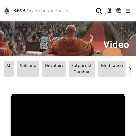
⚲
Video
All
Satsang
Devotion
Satpurush
Meditation
B
Darshan