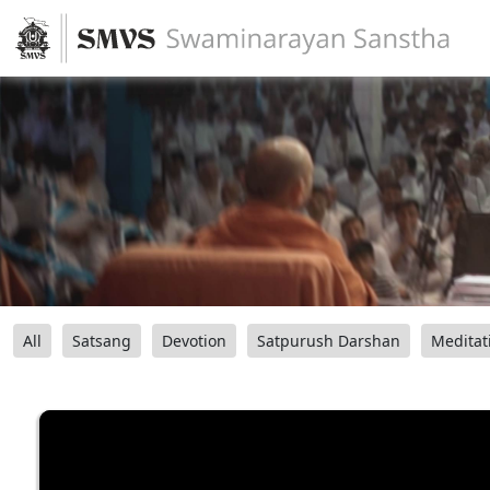
All
Satsang
Devotion
Satpurush Darshan
Meditat