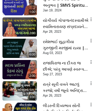
અનુભવ | SMVS Spiritual
Jan 19, 2024
Journey
1:00
યોગીવર્ય ગોપાળાનંદસ્વામીએ
સ્વામિનારાયણ સંપ્રદાયને
Apr 28, 2023
આપ્યો સત્સંગનો સાર |
2:00
SMVS | Swaminarayan |
રમેશભાઈ સુહાગીયા
2023
ગુરુજીની મરજીમાં રહ્યા |
Aug 03, 2023
SMVS Spiritual Journey
6:00
રાજાધિરાજ ના દીકરા જ
છીએ; પરંતુ આપણે સ્વરૂપસ્થ
Sep 27, 2023
રહેવું છકી ના જવું | SMVS
2:00
Spiritual Journey
રાત્રે સૂતી વખતે આટલું
કરજો; વર્ષો જૂનો અનિંદ્રાનો
Apr 26, 2023
રોગ ગાયબ થઈ જશે... |
3:00
SMVS | Swaminarayan |
લીડરની દિવ્યભાવ સોતી
2023