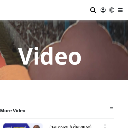
⚲
Video
More Video
યુગાન્ડાના ધનેશભાઇનો