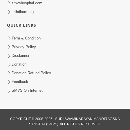
smvshospital.com
tirthdham.org
QUICK LINKS
Term & Condition
14:00
Privacy Policy
શરીર એ આત્માને રહેવાનું ઘર છે | SMVS
Disclaimer
Spiritual Journey | Anadimukta Gyan
Donation
Apr 03, 2024
Donation Refund Policy
Feedback
SMVS On Internet
COPYRIGHT © 2008-2026 , SHRI SWAMINARAYAN MANDIR VASNA
SANSTHA (SMVS). ALL RIGHTS RESERVED.