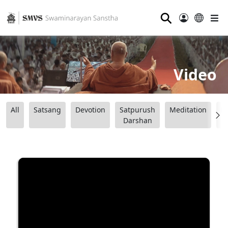
⚲
Video
All
Satsang
Devotion
Satpurush
Meditation
B
Darshan