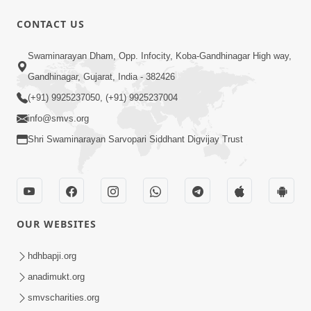
CONTACT US
2:00
Swaminarayan Dham, Opp. Infocity, Koba-Gandhinagar High way,
વ્યવહારિક કાર્ય કરો પણ આ મુદ્દો ભૂલાઈ ન
Gandhinagar, Gujarat, India - 382426
જાય હોં ! | Sankalp Sabha Saar
(+91) 9925237050, (+91) 9925237004
Apr 08, 2023
03/03/2023 | SMVS | 2023
info@smvs.org
Shri Swaminarayan Sarvopari Siddhant Digvijay Trust
OUR WEBSITES
15:00
શરીર એ આત્માનું ઢાંકણ છે | SMVS Spiritual
hdhbapji.org
Journey | Anadimukta Gyan
anadimukt.org
Mar 22, 2024
smvscharities.org