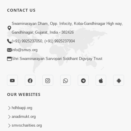
CONTACT US
17:00
Swaminarayan Dham, Opp. Infocity, Koba-Gandhinagar High way,
હું કોણ છું ? ભાગ 1 | SMVS Spiritual
Gandhinagar, Gujarat, India - 382426
Journey | Anadimukta Gyan
(+91) 9925237050, (+91) 9925237004
Apr 06, 2024
info@smvs.org
Shri Swaminarayan Sarvopari Siddhant Digvijay Trust
OUR WEBSITES
14:00
હર્ષ-શોક, સુખ-દુખનું કારણ દેહભાવ | SMVS
hdhbapji.org
Spiritual Journey | Anadimukta Gyan
anadimukt.org
Apr 21, 2024
smvscharities.org