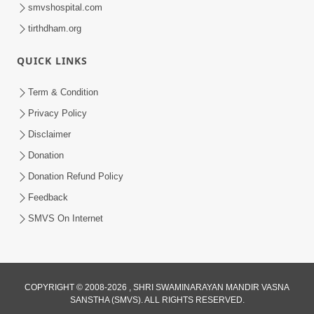
smvshospital.com
tirthdham.org
QUICK LINKS
Term & Condition
1:00
Privacy Policy
હરિ નવમીએ આટલું દ્રઢ કરી દઈએ તો બેડો પાર
Disclaimer
થઈ જશે.. | Hari Navmi 2023 |
Donation
Mar 27, 2023
Swaninarayan | SMVS | 2023
Donation Refund Policy
Feedback
SMVS On Internet
1:00
COPYRIGHT © 2008-2026 , SHRI SWAMINARAYAN MANDIR VASNA
SANSTHA (SMVS). ALL RIGHTS RESERVED.
સ્વામિનારાયણ સંપ્રદાયમાં વચનામૃત ગ્રંથનો