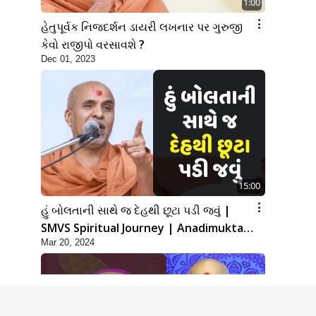
1:00
હેતુપૂર્વક નિજદર્શન ડાયરી લખનાર પર ગુરુજી
કેવો રાજીપો વરસાવશે ?
Dec 01, 2023
15:00
હું બોલતાની સાથે જ દેહથી છૂટા પડી જવું |
SMVS Spiritual Journey | Anadimukta
Mar 20, 2024
Gyan