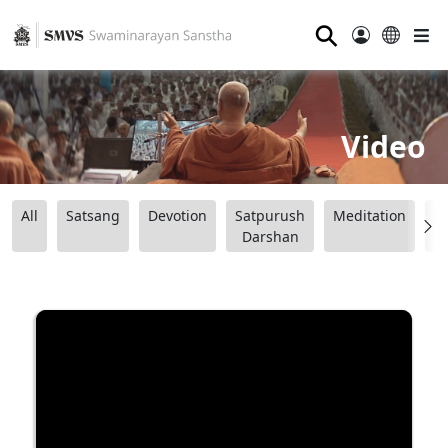
⚲
Video
All
Satsang
Devotion
Satpurush
Meditation
B
Darshan