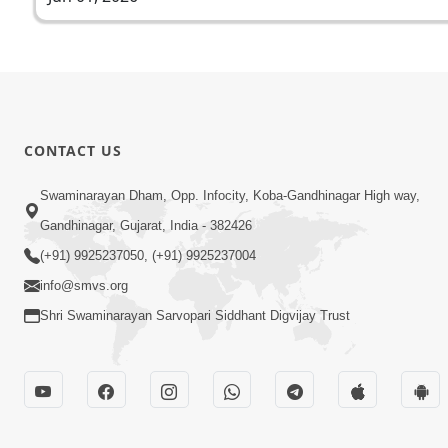
CONTACT US
Swaminarayan Dham, Opp. Infocity, Koba-Gandhinagar High way,
Gandhinagar, Gujarat, India - 382426
(+91) 9925237050, (+91) 9925237004
info@smvs.org
Shri Swaminarayan Sarvopari Siddhant Digvijay Trust