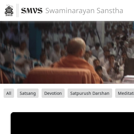
All
Satsang
Devotion
Satpurush Darshan
Meditat