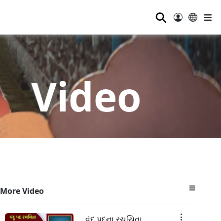
⚲
Video
More Video
વંદુ પદના રચયિતા