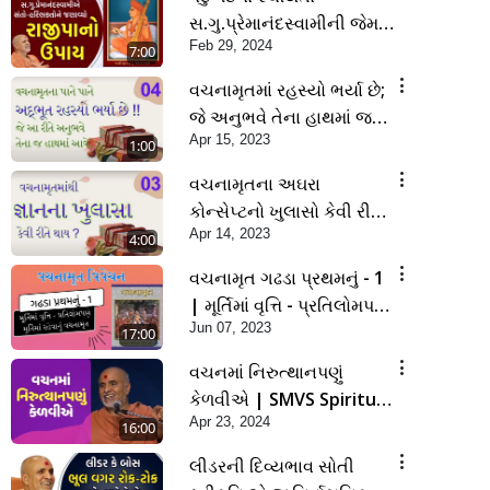
સ.ગુ.પ્રેમાનંદસ્વામીની જેમ
Feb 29, 2024
રાજીપાનો આગ્રહ જગાવીએ
7:00
| SMVS Spiritual
વચનામૃતમાં રહસ્યો ભર્યા છે;
Journey
જે અનુભવે તેના હાથમાં જ
Apr 15, 2023
આવે | SMVS Spiritual
1:00
Journey |
વચનામૃતના અઘરા
Swaminarayan
કોન્સેપ્ટનો ખુલાસો કેવી રીતે
Apr 14, 2023
કરશો ? | SMVS Spiritual
4:00
Journey |
વચનામૃત ગઢડા પ્રથમનું - 1
Swaminarayan | 2023
| મૂર્તિમાં વૃત્તિ - પ્રતિલોમપણે
Jun 07, 2023
મૂર્તિમાં રહેવાનું વચનામૃત
17:00
વચનમાં નિરુત્થાનપણું
કેળવીએ | SMVS Spiritual
Apr 23, 2024
Journey | Anadimukta
16:00
Gyan
લીડરની દિવ્યભાવ સોતી