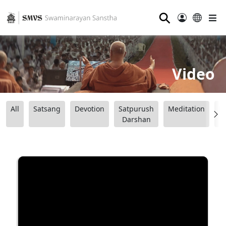
⚲
Video
All
Satsang
Devotion
Satpurush
Meditation
B
Darshan