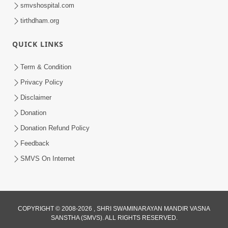
smvshospital.com
tirthdham.org
QUICK LINKS
Term & Condition
1:00
Privacy Policy
હરિ નવમીએ આટલું દ્રઢ કરી દઈએ તો બેડો પાર
Disclaimer
થઈ જશે.. | Hari Navmi 2023 |
Donation
Mar 27, 2023
Swaninarayan | SMVS | 2023
Donation Refund Policy
Feedback
SMVS On Internet
COPYRIGHT © 2008-2026 , SHRI SWAMINARAYAN MANDIR VASNA
SANSTHA (SMVS). ALL RIGHTS RESERVED.