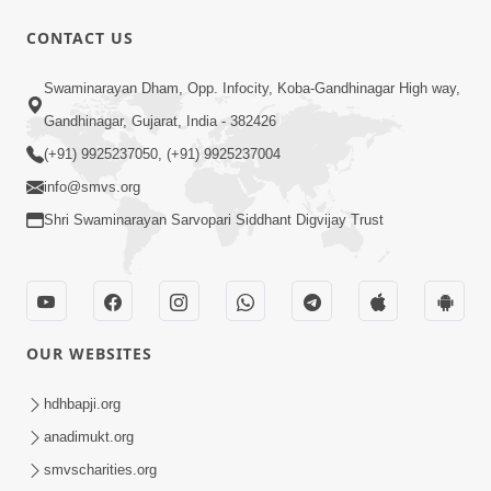
CONTACT US
17:00
Swaminarayan Dham, Opp. Infocity, Koba-Gandhinagar High way,
હું કોણ છું ? ભાગ 1 | SMVS Spiritual
Gandhinagar, Gujarat, India - 382426
Journey | Anadimukta Gyan
(+91) 9925237050, (+91) 9925237004
Apr 06, 2024
info@smvs.org
Shri Swaminarayan Sarvopari Siddhant Digvijay Trust
OUR WEBSITES
14:00
હર્ષ-શોક, સુખ-દુખનું કારણ દેહભાવ | SMVS
hdhbapji.org
Spiritual Journey | Anadimukta Gyan
anadimukt.org
Apr 21, 2024
smvscharities.org