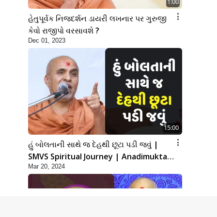
1:00
હેતુપૂર્વક નિજદર્શન ડાયરી લખનાર પર ગુરુજી
કેવો રાજીપો વરસાવશે ?
Dec 01, 2023
15:00
હું બોલતાની સાથે જ દેહથી છૂટા પડી જવું |
SMVS Spiritual Journey | Anadimukta
Mar 20, 2024
Gyan