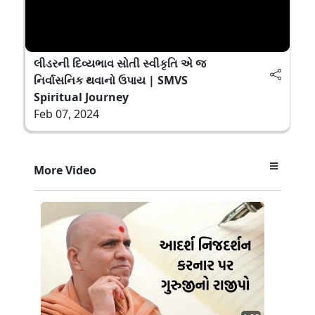
લીડરની દિવ્યભાવ સોતી સ્વીકૃતિ એ જ
નિર્વાસનિક થવાનો ઉપાય | SMVS
Spiritual Journey
Feb 07, 2024
More Video