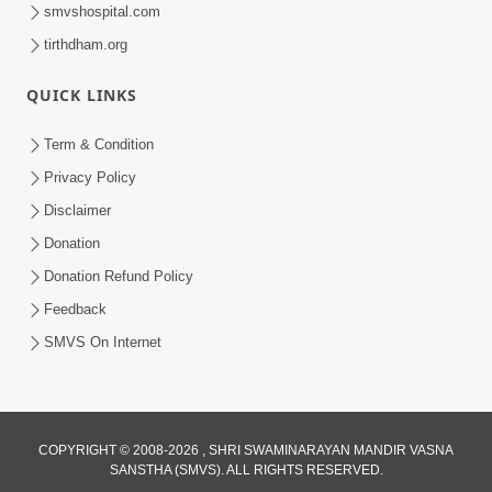
smvshospital.com
tirthdham.org
QUICK LINKS
Term & Condition
1:00
Privacy Policy
હરિ નવમીએ આટલું દ્રઢ કરી દઈએ તો બેડો પાર
Disclaimer
થઈ જશે.. | Hari Navmi 2023 |
Donation
Mar 27, 2023
Swaninarayan | SMVS | 2023
Donation Refund Policy
Feedback
SMVS On Internet
COPYRIGHT © 2008-2026 , SHRI SWAMINARAYAN MANDIR VASNA
SANSTHA (SMVS). ALL RIGHTS RESERVED.