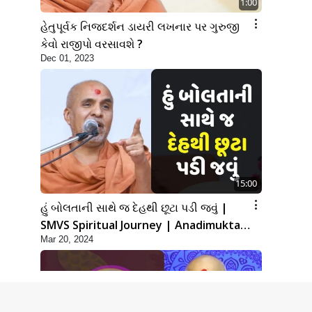
1:00
હેતુપૂર્વક નિજદર્શન ડાયરી લખનાર પર ગુરુજી
કેવો રાજીપો વરસાવશે ?
Dec 01, 2023
15:00
હું બોલતાની સાથે જ દેહથી છૂટા પડી જવું |
SMVS Spiritual Journey | Anadimukta
Mar 20, 2024
Gyan