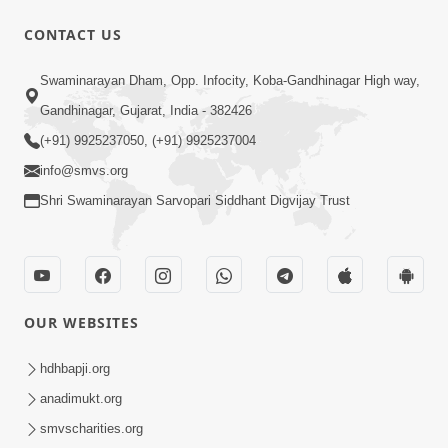
CONTACT US
17:00
Swaminarayan Dham, Opp. Infocity, Koba-Gandhinagar High way,
હું કોણ છું ? ભાગ 1 | SMVS Spiritual
Gandhinagar, Gujarat, India - 382426
Journey | Anadimukta Gyan
(+91) 9925237050, (+91) 9925237004
Apr 06, 2024
info@smvs.org
Shri Swaminarayan Sarvopari Siddhant Digvijay Trust
OUR WEBSITES
14:00
હર્ષ-શોક, સુખ-દુખનું કારણ દેહભાવ | SMVS
hdhbapji.org
Spiritual Journey | Anadimukta Gyan
anadimukt.org
Apr 21, 2024
smvscharities.org