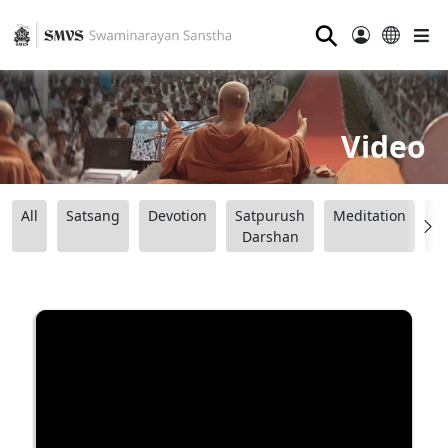
⚲
Video
All
Satsang
Devotion
Satpurush
Meditation
B
Darshan