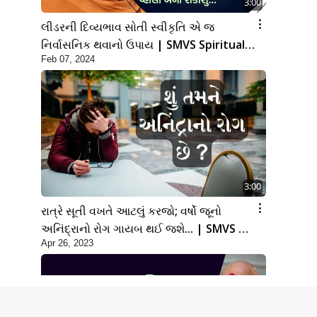
3:00
લીડરની દિવ્યભાવ સોતી સ્વીકૃતિ એ જ
નિર્વાસનિક થવાનો ઉપાય | SMVS Spiritual
Feb 07, 2024
Journey
3:00
રાત્રે સૂતી વખતે આટલું કરજો; વર્ષો જૂનો
અનિંદ્રાનો રોગ ગાયબ થઈ જશે... | SMVS |
Apr 26, 2023
Swaminarayan | 2023