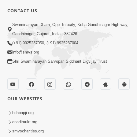
CONTACT US
2:00
Swaminarayan Dham, Opp. Infocity, Koba-Gandhinagar High way,
રાજાધિરાજ ના દીકરા જ છીએ; પરંતુ આપણે
Gandhinagar, Gujarat, India - 382426
સ્વરૂપસ્થ રહેવું છકી ના જવું | SMVS
(+91) 9925237050, (+91) 9925237004
Sep 27, 2023
Spiritual Journey
info@smvs.org
Shri Swaminarayan Sarvopari Siddhant Digvijay Trust
OUR WEBSITES
6:00
રમેશભાઈ સુહાગીયા ગુરુજીની મરજીમાં રહ્યા |
hdhbapji.org
SMVS Spiritual Journey
anadimukt.org
Aug 03, 2023
smvscharities.org