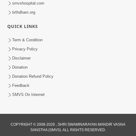
smvshospital.com
tirthdham.org
QUICK LINKS
Term & Condition
2:00
Privacy Policy
યોગીવર્ય ગોપાળાનંદસ્વામીએ સ્વામિનારાયણ
Disclaimer
સંપ્રદાયને આપ્યો સત્સંગનો સાર | SMVS |
Donation
Apr 28, 2023
Swaminarayan | 2023
Donation Refund Policy
Feedback
SMVS On Internet
COPYRIGHT © 2008-2026 , SHRI SWAMINARAYAN MANDIR VASNA
SANSTHA (SMVS). ALL RIGHTS RESERVED.