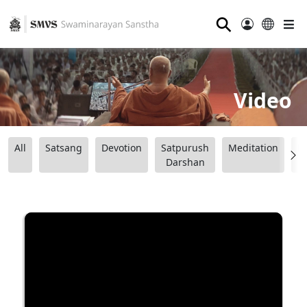
⚲
Video
All
Satsang
Devotion
Satpurush
Meditation
B
Darshan