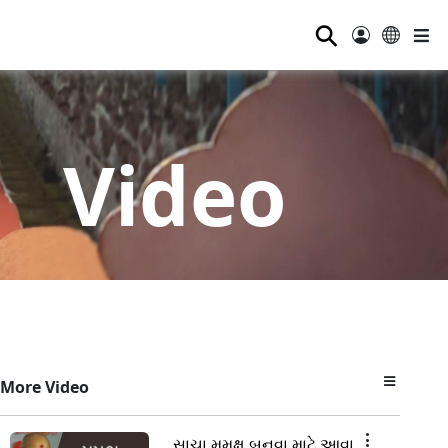
⚲
Video
More Video
સાચા મુમુક્ષુ બનવા માટે આવા