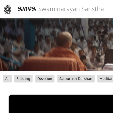
All
Satsang
Devotion
Satpurush Darshan
Meditat