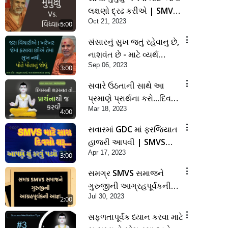
લક્ષણો દ્રઢ કરીએ | SMVS
Oct 21, 2023
Spiritual Journey
5:00
સંસારનું સુખ જતું રહેવાનુ છે,
નાશવંત છે - માટે વ્યર્થ
Sep 06, 2023
પ્રયત્ન ન કરીએ | SMVS
3:00
Spiritual Journey
સવારે ઉઠતાની સાથે આ
પ્રમાણે પ્રાર્થના કરો...દિવસ
Mar 18, 2023
મંગળમય જશે.. | Sankalp
4:00
Sabha Saar 18/03/2023
સવારમાં GDC માં ફરજિયાત
હાજરી આપવી | SMVS
Apr 17, 2023
Spiritual Journey |
3:00
@smvs @smvskatha
સમગ્ર SMVS સમાજને
ગુરુજીની આગ્રહપૂર્વકની
Jul 30, 2023
આજ્ઞા | SMVS Spiritual
2:00
Journey
સફળતાપૂર્વક ધ્યાન કરવા માટે