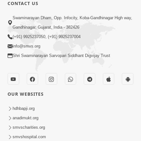
CONTACT US
2:00
Swaminarayan Dham, Opp. Infocity, Koba-Gandhinagar High way,
રાજાધિરાજ ના દીકરા જ છીએ; પરંતુ આપણે
Gandhinagar, Gujarat, India - 382426
સ્વરૂપસ્થ રહેવું છકી ના જવું | SMVS
(+91) 9925237050, (+91) 9925237004
Sep 27, 2023
Spiritual Journey
info@smvs.org
Shri Swaminarayan Sarvopari Siddhant Digvijay Trust
OUR WEBSITES
6:00
રમેશભાઈ સુહાગીયા ગુરુજીની મરજીમાં રહ્યા |
hdhbapji.org
SMVS Spiritual Journey
anadimukt.org
Aug 03, 2023
smvscharities.org
smvshospital.com