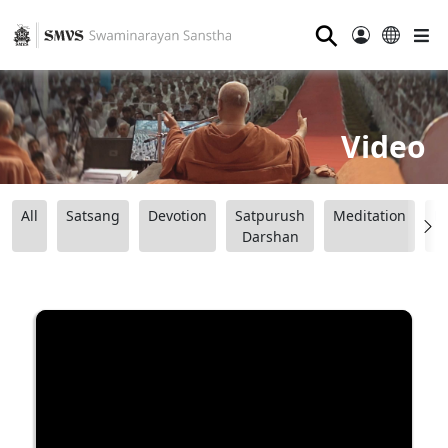
⚲
Video
All
Satsang
Devotion
Satpurush
Meditation
B
Darshan