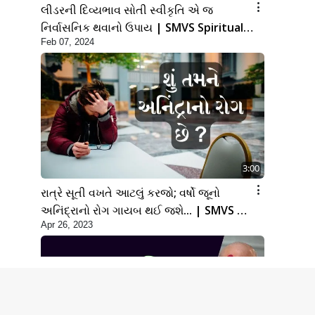
લીડરની દિવ્યભાવ સોતી સ્વીકૃતિ એ જ
નિર્વાસનિક થવાનો ઉપાય | SMVS Spiritual
Feb 07, 2024
Journey
3:00
રાત્રે સૂતી વખતે આટલું કરજો; વર્ષો જૂનો
અનિંદ્રાનો રોગ ગાયબ થઈ જશે... | SMVS |
Apr 26, 2023
Swaminarayan | 2023