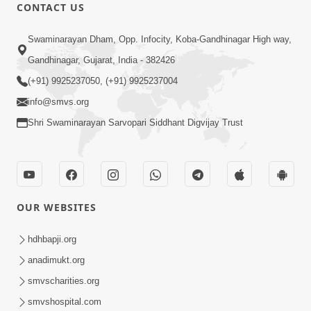
CONTACT US
1:00
Swaminarayan Dham, Opp. Infocity, Koba-Gandhinagar High way,
મૂર્તિનો વેપાર કરવાવાળા વેપારીની જવાબદારી શું
Gandhinagar, Gujarat, India - 382426
હોય ? | SMVS Spiritual Journey
(+91) 9925237050, (+91) 9925237004
May 23, 2023
info@smvs.org
Shri Swaminarayan Sarvopari Siddhant Digvijay Trust
OUR WEBSITES
2:00
મૂર્તિના સુખનો આગ્રહ ક્યારે સુખનો આગ્રહ
hdhbapji.org
જાગે ? | SMVS Spiritual Journey
anadimukt.org
Oct 09, 2023
smvscharities.org
smvshospital.com