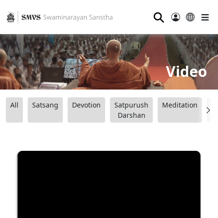
⚲
Video
All
Satsang
Devotion
Satpurush
Meditation
B
Darshan