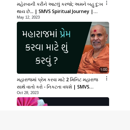
મહેરબાની કરીને આટલું કરજો; અમને બહુ દુ:ખ
થાય છે... | SMVS Spiritual Journey |
May 12, 2023
Swaminarayan
1:00
મહારાજમાં પ્રેમ કરવા માટે 2 મિનિટ મહારાજ
સાથે વાતો કરો - નિકટતા વધશે | SMVS
Oct 28, 2023
Spiritual Journey