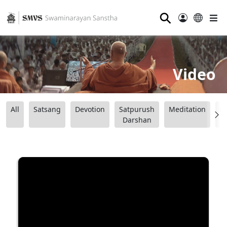
⚲
Video
All
Satsang
Devotion
Satpurush
Meditation
B
Darshan