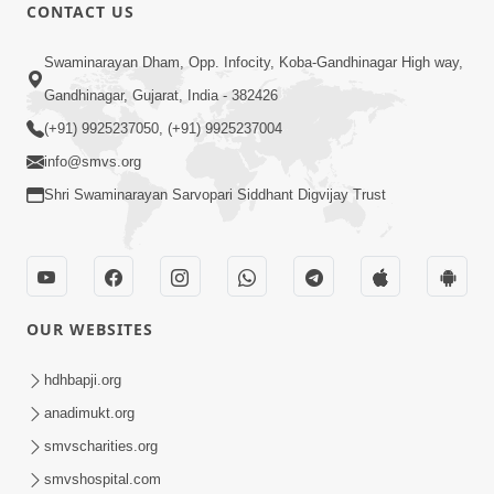
CONTACT US
4:00
Swaminarayan Dham, Opp. Infocity, Koba-Gandhinagar High way,
મહારાજમાં આસક્તિ કરવા માટેની પ્રેરણા |
Gandhinagar, Gujarat, India - 382426
SMVS Spiritual Journey
(+91) 9925237050, (+91) 9925237004
Apr 29, 2024
info@smvs.org
Shri Swaminarayan Sarvopari Siddhant Digvijay Trust
OUR WEBSITES
16:00
મહારાજને અંતરથી Thank You કહીએ - 3 |
hdhbapji.org
SMVS Spiritual Journey
anadimukt.org
Feb 29, 2024
smvscharities.org
smvshospital.com