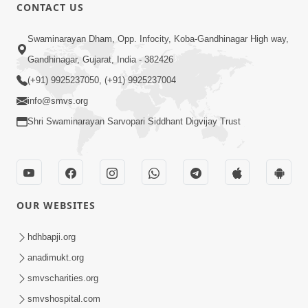
CONTACT US
4:00
Swaminarayan Dham, Opp. Infocity, Koba-Gandhinagar High way,
વચનામૃતના અઘરા કોન્સેપ્ટનો ખુલાસો કેવી રીતે
Gandhinagar, Gujarat, India - 382426
કરશો ? | SMVS Spiritual Journey |
(+91) 9925237050, (+91) 9925237004
Apr 14, 2023
Swaminarayan | 2023
info@smvs.org
Shri Swaminarayan Sarvopari Siddhant Digvijay Trust
OUR WEBSITES
1:00
વચનામૃતમાં રહસ્યો ભર્યા છે; જે અનુભવે તેના
hdhbapji.org
હાથમાં જ આવે | SMVS Spiritual Journey |
anadimukt.org
Apr 15, 2023
Swaminarayan
smvscharities.org
smvshospital.com