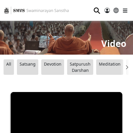
⚲
Video
All
Satsang
Devotion
Satpurush
Meditation
B
Darshan