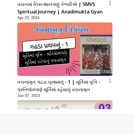
વચનમાં નિરુત્થાનપણું કેળવીએ | SMVS
Spiritual Journey | Anadimukta Gyan
Apr 23, 2024
17:00
વચનામૃત ગઢડા પ્રથમનું - 1 | મૂર્તિમાં વૃત્તિ -
પ્રતિલોમપણે મૂર્તિમાં રહેવાનું વચનામૃત
Jun 07, 2023