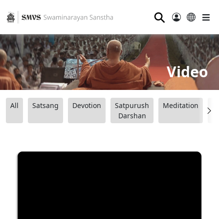
⚲
Video
All
Satsang
Devotion
Satpurush
Meditation
B
Darshan