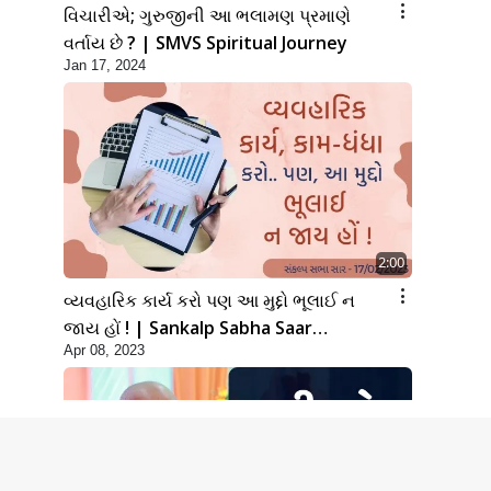
વિચારીએ; ગુરુજીની આ ભલામણ પ્રમાણે
વર્તાય છે ? | SMVS Spiritual Journey
Jan 17, 2024
2:00
વ્યવહારિક કાર્ય કરો પણ આ મુદ્દો ભૂલાઈ ન
જાય હોં ! | Sankalp Sabha Saar
Apr 08, 2023
03/03/2023 | SMVS | 2023