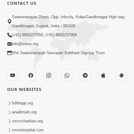
CONTACT US
15:00
Swaminarayan Dham, Opp. Infocity, Koba-Gandhinagar High way,
શરીર એ આત્માનું ઢાંકણ છે | SMVS Spiritual
Gandhinagar, Gujarat, India - 382426
Journey | Anadimukta Gyan
(+91) 9925237050, (+91) 9925237004
Mar 22, 2024
info@smvs.org
Shri Swaminarayan Sarvopari Siddhant Digvijay Trust
OUR WEBSITES
14:00
શરીર એ આત્માને રહેવાનું ઘર છે | SMVS
hdhbapji.org
Spiritual Journey | Anadimukta Gyan
anadimukt.org
Apr 03, 2024
smvscharities.org
smvshospital.com