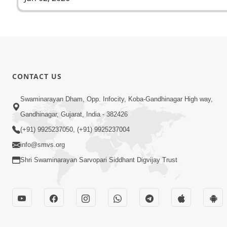
CONTACT US
Swaminarayan Dham, Opp. Infocity, Koba-Gandhinagar High way,
Gandhinagar, Gujarat, India - 382426
(+91) 9925237050, (+91) 9925237004
info@smvs.org
Shri Swaminarayan Sarvopari Siddhant Digvijay Trust