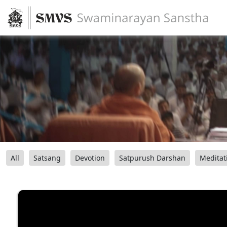
All
Satsang
Devotion
Satpurush Darshan
Meditat