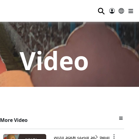
⚲
Video
More Video
સાચા મુમુક્ષુ બનવા માટે આવા