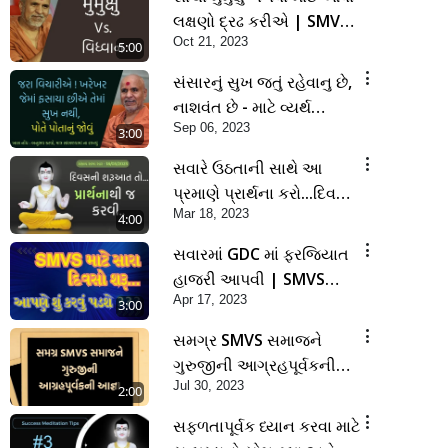
લક્ષણો દ્રઢ કરીએ | SMVS
Oct 21, 2023
Spiritual Journey
5:00
સંસારનું સુખ જતું રહેવાનુ છે,
નાશવંત છે - માટે વ્યર્થ
Sep 06, 2023
પ્રયત્ન ન કરીએ | SMVS
3:00
Spiritual Journey
સવારે ઉઠતાની સાથે આ
પ્રમાણે પ્રાર્થના કરો...દિવસ
Mar 18, 2023
મંગળમય જશે.. | Sankalp
4:00
Sabha Saar 18/03/2023
સવારમાં GDC માં ફરજિયાત
હાજરી આપવી | SMVS
Apr 17, 2023
Spiritual Journey |
3:00
@smvs @smvskatha
સમગ્ર SMVS સમાજને
ગુરુજીની આગ્રહપૂર્વકની
Jul 30, 2023
આજ્ઞા | SMVS Spiritual
2:00
Journey
સફળતાપૂર્વક ધ્યાન કરવા માટે