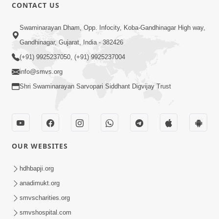
CONTACT US
4:00
Swaminarayan Dham, Opp. Infocity, Koba-Gandhinagar High way,
સફળતાપૂર્વક ધ્યાન કરવા માટે મક્કમ નિર્ધાર
Gandhinagar, Gujarat, India - 382426
કરીએ | SMVS Spiritual journey
(+91) 9925237050, (+91) 9925237004
Sep 29, 2023
info@smvs.org
Shri Swaminarayan Sarvopari Siddhant Digvijay Trust
OUR WEBSITES
5:00
સફળતાપૂર્વક ધ્યાન કરવા માટે પ્રાર્થનાની ટેવ
hdhbapji.org
પાડીએ | SMVS Spiritual journey
anadimukt.org
Oct 01, 2023
smvscharities.org
smvshospital.com