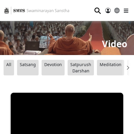
⚲
Video
All
Satsang
Devotion
Satpurush
Meditation
B
Darshan