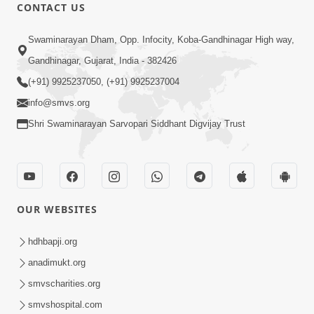
CONTACT US
2:00
Swaminarayan Dham, Opp. Infocity, Koba-Gandhinagar High way,
વ્યવહારિક કાર્ય કરો પણ આ મુદ્દો ભૂલાઈ ન
Gandhinagar, Gujarat, India - 382426
જાય હોં ! | Sankalp Sabha Saar
(+91) 9925237050, (+91) 9925237004
Apr 08, 2023
03/03/2023 | SMVS | 2023
info@smvs.org
Shri Swaminarayan Sarvopari Siddhant Digvijay Trust
OUR WEBSITES
1:00
વિચારીએ; ગુરુજીની આ ભલામણ પ્રમાણે
hdhbapji.org
વર્તાય છે ? | SMVS Spiritual Journey
anadimukt.org
Jan 17, 2024
smvscharities.org
smvshospital.com