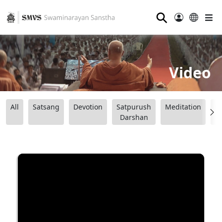
⚲
Video
All
Satsang
Devotion
Satpurush
Meditation
B
Darshan