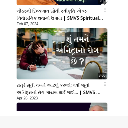
3:00
લીડરની દિવ્યભાવ સોતી સ્વીકૃતિ એ જ
નિર્વાસનિક થવાનો ઉપાય | SMVS Spiritual
Feb 07, 2024
Journey
3:00
રાત્રે સૂતી વખતે આટલું કરજો; વર્ષો જૂનો
અનિંદ્રાનો રોગ ગાયબ થઈ જશે... | SMVS |
Apr 26, 2023
Swaminarayan | 2023