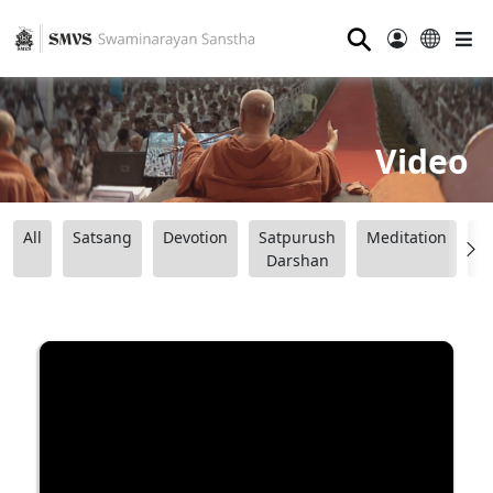
⚲
Video
All
Satsang
Devotion
Satpurush
Meditation
B
Darshan