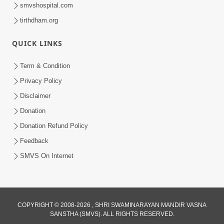
smvshospital.com
tirthdham.org
QUICK LINKS
Term & Condition
2:00
Privacy Policy
યોગીવર્ય ગોપાળાનંદસ્વામીએ સ્વામિનારાયણ
Disclaimer
સંપ્રદાયને આપ્યો સત્સંગનો સાર | SMVS |
Donation
Apr 28, 2023
Swaminarayan | 2023
Donation Refund Policy
Feedback
SMVS On Internet
COPYRIGHT © 2008-2026 , SHRI SWAMINARAYAN MANDIR VASNA
SANSTHA (SMVS). ALL RIGHTS RESERVED.