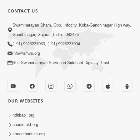
CONTACT US
2:00
Swaminarayan Dham, Opp. Infocity, Koba-Gandhinagar High way,
રાજાધિરાજ ના દીકરા જ છીએ; પરંતુ આપણે
Gandhinagar, Gujarat, India - 382426
સ્વરૂપસ્થ રહેવું છકી ના જવું | SMVS
(+91) 9925237050, (+91) 9925237004
Sep 27, 2023
Spiritual Journey
info@smvs.org
Shri Swaminarayan Sarvopari Siddhant Digvijay Trust
OUR WEBSITES
6:00
રમેશભાઈ સુહાગીયા ગુરુજીની મરજીમાં રહ્યા |
hdhbapji.org
SMVS Spiritual Journey
anadimukt.org
Aug 03, 2023
smvscharities.org