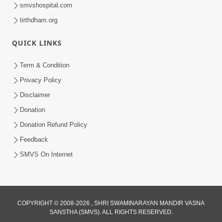
smvshospital.com
tirthdham.org
QUICK LINKS
Term & Condition
9:00
Privacy Policy
સફળ મુમુક્ષુ જીવનની સફળ ચાવી | SMVS
Disclaimer
Spiritual Journey
Donation
Apr 27, 2024
Donation Refund Policy
Feedback
SMVS On Internet
COPYRIGHT © 2008-2026 , SHRI SWAMINARAYAN MANDIR VASNA
SANSTHA (SMVS). ALL RIGHTS RESERVED.