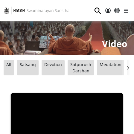
⚲
Video
All
Satsang
Devotion
Satpurush
Meditation
B
Darshan