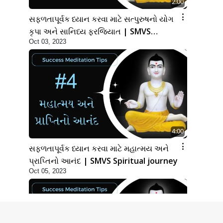
2:00
સફળતાપૂર્વક ધ્યાન કરવા માટે સત્પુરુષનો યોગ
કૃપા અને સાનિધ્ય ફરજિયાત | SMVS
Oct 03, 2023
Spiritual journey
4:00
સફળતાપૂર્વક ધ્યાન કરવા માટે મહાત્મય અને
પ્રાપ્તિનો આનંદ | SMVS Spiritual journey
Oct 05, 2023