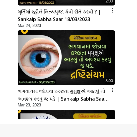
2:00
મૂર્તિમાં રહીને નિત્યપૂજા કેવી રીતે કરવી ? |
Sankalp Sabha Saar 18/03/2023
Mar 24, 2023
3:00
ભગવાનમાં જોડાવા ઇચ્છતા મુમુક્ષુએ આટલું તો
અવશ્ય કરવું જ પડે | Sankalp Sabha Saar
Mar 23, 2023
03/03/2023 | SMVS