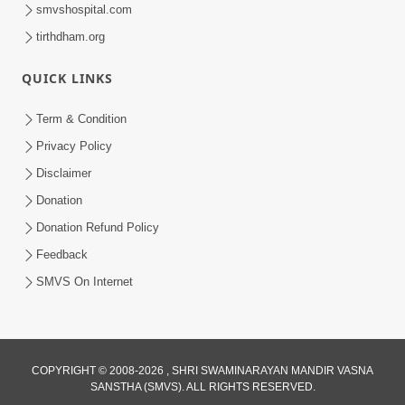
smvshospital.com
tirthdham.org
QUICK LINKS
Term & Condition
21:00
Privacy Policy
Mangla Aarti Murti ma Rahine Karavani
Disclaimer
Practice | Sankalp Sabha Saar
Donation
Mar 20, 2023
18/03/2023 | Swaminarayan | SMVS
Donation Refund Policy
Feedback
SMVS On Internet
2:00
COPYRIGHT © 2008-2026 , SHRI SWAMINARAYAN MANDIR VASNA
SANSTHA (SMVS). ALL RIGHTS RESERVED.
અનાદિમુક્ત સવારે સ્નાન કરતી વખતે શું