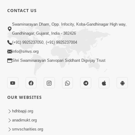
CONTACT US
2:00
Swaminarayan Dham, Opp. Infocity, Koba-Gandhinagar High way,
મહારાજની મૂર્તિમાં રહીને કિર્તનભક્તિ કરવાની
Gandhinagar, Gujarat, India - 382426
સરળ રીત | Sankalp Sabha Saar
(+91) 9925237050, (+91) 9925237004
Mar 22, 2023
18/03/2023
info@smvs.org
Shri Swaminarayan Sarvopari Siddhant Digvijay Trust
OUR WEBSITES
4:00
મંગળા આરતી બાદ બાપાના શ્લોક કેવી રીતે
hdhbapji.org
બોલવા ? | Sankalp Sabha Saar
anadimukt.org
Mar 21, 2023
18/03/2023 | Swaminarayan | SMVS
smvscharities.org