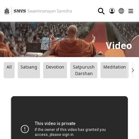
⚲
Video
All
Satsang
Devotion
Satpurush
Meditation
B
Darshan