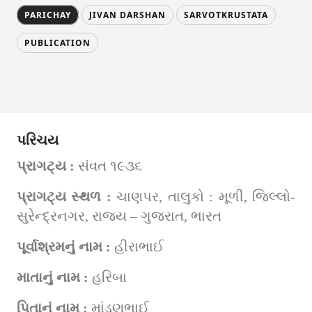
PARICHAY
JIVAN DARSHAN
SARVOTKRUSTATA
PUBLICATION
પરિચય
પ્રાગટ્ય : 
સંવત ૧૯૩૬
પ્રાગટ્ય સ્થળ : 
ચાણપર, તાલુકો : મૂળી, જિલ્લો-
સુરેન્દ્રનગર, રાજ્ય – ગુજરાત, ભારત
પૂર્વાશ્રમનું નામ : 
હીરાભાઈ
માતાનું નામ : 
હરિબા
પિતાનું નામ : 
માંડણભાઈ