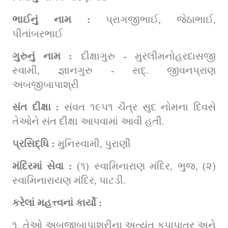
ભાઈનું નામ : 
પ્રાગજીભાઈ, જેઠાભાઈ, 
પીતાંબરભાઈ
ગુરુનું નામ : 
દીક્ષાગુરુ - મુરલીમનોહરદાસજી 
સ્વામી, જ્ઞાનગુરુ - સદ્. જીવનપ્રાણ 
અબજીબાપાશ્રી
સંત દીક્ષા : 
સંવત ૧૯૫૧ ચૈત્ર સુદ નોમના દિવસે 
તેઓને સંત દીક્ષા આપવામાં આવી હતી.
પ્રસિદ્ધિ : 
મુનિસ્વામી, પુરાણી
મંદિરમાં સેવા : 
(૧) સ્વામિનારાણ મંદિર, ભુજ, (૨) 
સ્વામિનારાયણ મંદિર, પાટડી.
કરેલાં મહત્ત્વનાં કાર્યો :
૧. તેઓ અબજીબાપાશ્રીના અત્યંત કૃપાપાત્ર અને 