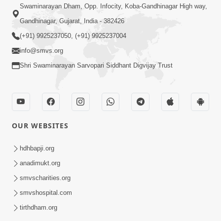
Swaminarayan Dham, Opp. Infocity, Koba-Gandhinagar High way,
Gandhinagar, Gujarat, India - 382426
(+91) 9925237050, (+91) 9925237004
info@smvs.org
Shri Swaminarayan Sarvopari Siddhant Digvijay Trust
OUR WEBSITES
hdhbapji.org
anadimukt.org
smvscharities.org
smvshospital.com
tirthdham.org