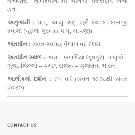
તેઓશ્રી ‘મુનિસ્વામી’ના નામથી પ્રસિદ્ધિ થયા 
હતા.
અનુગામી : 
પ.પૂ. અ.મુ. સદ્. શ્રી દેવનંદનદાસજી 
સ્વામી (વ્હાલા ગુરુવર્ય પ.પૂ. બાપજી)
અંતર્ધાન : 
સંવત ૨૦૩૦, વૈશાખ વદ દશમ
અંતર્ધાન સ્થળ : 
ગામ – બળદિયા (વૃષપુર), તાલુકો – 
ભુજ, જિલ્લો – કચ્છ, રાજ્ય – ગુજરાત, ભારત
આલોકમાં દર્શન : 
૯૫ વર્ષ (સંવત ૧૯૩૬થી સંવત 
૨૦૩૦)
CONTACT US