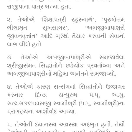
રાજીપાના પાત્ર બન્યા હતા.
૨. તેઓએ ‘શિક્ષાપત્રી રહસ્યાર્થ’, ‘પુરુષોત્તમ 
લીલામૃત સુખસાગર’, ‘અબજીબાપાશ્રી 
જીવનવૃત્તાંત’ આદિ ગ્રંથો તૈયાર કરવાની સેવાનો 
લાભ લીધો હતો.
૩. તેઓએ અબજીબાપાશ્રીએ સમજાવેલા 
શ્રીજીસંમત સિદ્ધાંતોને છડેચોક પ્રવર્તાવ્યા અને 
અબજીબાપાશ્રીનો મહિમા અનંતને સમજાવ્યો.
૪. તેઓએ કારણ સત્સંગનાં સિદ્ધાંતોને ઉજાગર 
કરનાર દિવ્ય સત્પુરુષ પ.પૂ. અ.મુ. 
સત્યસંકલ્પદાસજી સ્વામીશ્રી (પ.પૂ. સ્વામીશ્રી)ના 
પ્રાગટ્યના આશીર્વાદ આપ્યા.
૫. તેઓની ધ્યાનસ્થ અવસ્થા અદ્ભુત હતી. તેથી 