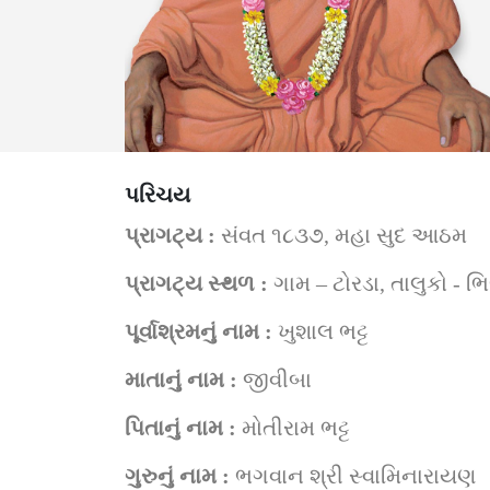
પરિચય
પ્રાગટ્ય : 
સંવત ૧૮૩૭, મહા સુદ આઠમ
પ્રાગટ્ય સ્થળ : 
ગામ – ટોરડા, તાલુકો - ભ
પૂર્વાશ્રમનું નામ : 
ખુશાલ ભટ્ટ
માતાનું નામ : 
જીવીબા
પિતાનું નામ : 
મોતીરામ ભટ્ટ
ગુરુનું નામ : 
ભગવાન શ્રી સ્વામિનારાયણ