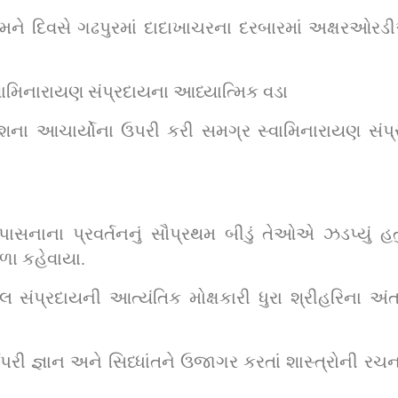
 દિવસે ગઢપુરમાં દાદાખાચરના દરબારમાં અક્ષરઓરડીએ 
સ્વામિનારાયણ સંપ્રદાયના આધ્યાત્મિક વડા
ના આચાર્યોના ઉપરી કરી સમગ્ર સ્વામિનારાયણ સંપ્રદ
ાસનાના પ્રવર્તનનું સૌપ્રથમ બીડું તેઓએ ઝડપ્યું હતુ
ળા કહેવાયા.
લ સંપ્રદાયની આત્યંતિક મોક્ષકારી ધુરા શ્રીહરિના અંત
ી જ્ઞાન અને સિધ્ધાંતને ઉજાગર કરતાં શાસ્ત્રોની રચના