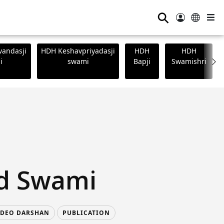
⚲
andasji
HDH Keshavpriyadasji
HDH
HDH
i
swami
Bapji
Swamishri
d Swami
IDEO DARSHAN
PUBLICATION