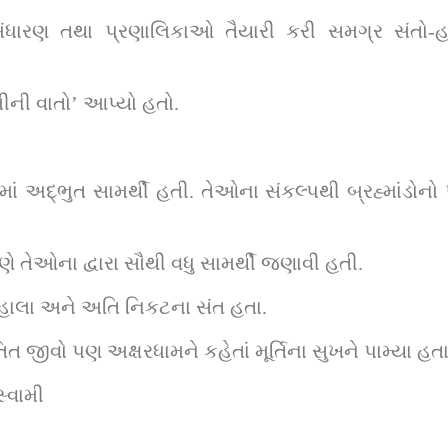
ંધારણ તથા પ્રણાલિકાઓ તૈયારી કરી સમગ્ર સંતો-હરિભ
ીની વાતો’ આપ્યો હતો.
ં અદ્ભુત સામર્થી હતી. તેઓના સંકલ્પથી બ્રહ્માંડોનો
ે તેઓના દ્વારા સૌથી વધુ સામર્થી જણાવી હતી.
હાલા અને અતિ નિકટના સંત હતા.
જીવો પણ અક્ષરધામને કહેતાં મૂર્તિના સુખને પામ્યા હતા
સ્વામી