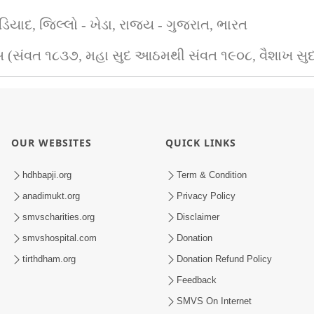
ડિયાદ, જિલ્લો - ખેડા, રાજ્ય - ગુજરાત, ભારત
વસ (સંવત ૧૮૩૭, મહા સુદ આઠમથી સંવત ૧૯૦૮, વૈશાખ સુદ
OUR WEBSITES
QUICK LINKS
hdhbapji.org
Term & Condition
anadimukt.org
Privacy Policy
smvscharities.org
Disclaimer
smvshospital.com
Donation
tirthdham.org
Donation Refund Policy
Feedback
SMVS On Internet