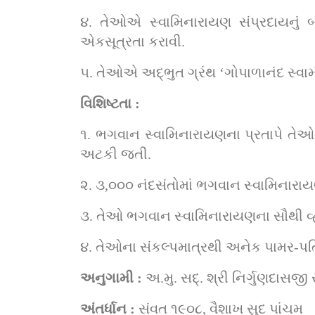
૪. તેઓએ સ્વામિનારાયણ સંપ્રદાયનું બ
એકસૂત્રતા કરાવી.
૫. તેઓએ અદ્ભુત ગ્રંથ ‘ગોપાળાનંદ સ્વામ
વિશિષ્ટતા :
૧. ભગવાન સ્વામિનારાયણના પ્રતાપે તેઓમા
અટકી જતી.
૨. ૩,૦૦૦ નંદસંતોમાં ભગવાન સ્વામિનારાયણ
૩. તેઓ ભગવાન સ્વામિનારાયણના સૌથી વ્
૪. તેઓના સંકલ્પમાત્રથી અનેક પામર-પતિત 
અનુગામી : 
અ.મુ. સદ્. શ્રી નિર્ગુણદાસજી 
અંતર્ધાન : 
સંવત ૧૯૦૮, વૈશાખ સુદ પાંચમ