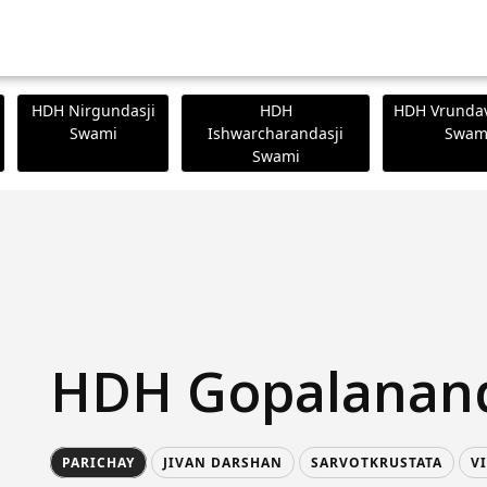
HDH Nirgundasji
HDH
HDH Vrundav
Swami
Ishwarcharandasji
Swam
Swami
HDH Gopalanan
PARICHAY
JIVAN DARSHAN
SARVOTKRUSTATA
V