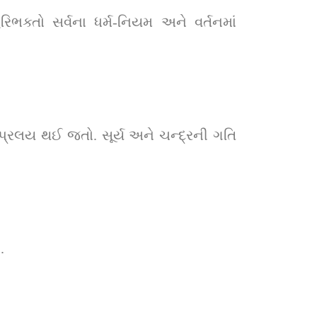
ક્તો સર્વના ધર્મ-નિયમ અને વર્તનમાં 
 પ્રલય થઈ જતો. સૂર્ય અને ચન્દ્રની ગતિ 
.