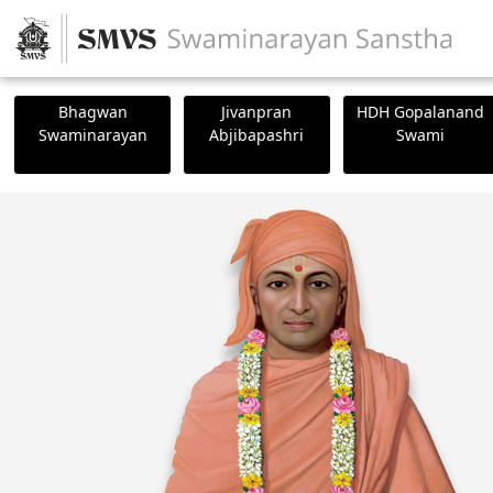
Bhagwan
Jivanpran
HDH Gopalanand
Swaminarayan
Abjibapashri
Swami