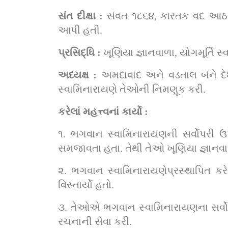
સંત દીક્ષા : 
સંવત ૧૮૬૪, કારતક વદ આઠમને
આપી હતી.
પ્રસિદ્ધિ : 
ખૂણિયા જ્ઞાનવાળા, યોગમૂર્તિ 
અધ્યક્ષ : 
અમદાવાદ અને વડતાલ બંને દેશ
સ્વામિનારાયણે તેઓની નિમણૂક કરી.
કરેલાં મહત્ત્વનાં કાર્યો :
૧. ભગવાન સ્વામિનારાયણની સર્વોપરી ઉપ
સમજાવતા હતા. તેથી તેઓ ખૂણિયા જ્ઞાનવા
૨. ભગવાન સ્વામિનારાયણેપ્રસ્થાપિત કરે
વિસ્તાર્યો હતો.
૩. તેઓએ ભગવાન સ્વામિનારાયણના સર્વોપર
રચનાની સેવા કરી.