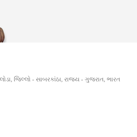
િલોડા, જિલ્લો - સાબરકાંઠા, રાજ્ય - ગુજરાત, ભારત