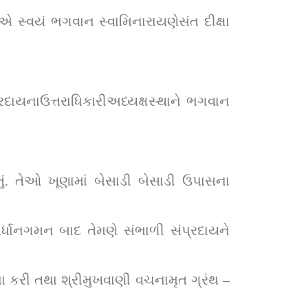
સ્વયં ભગવાન સ્વામિનારાયણેસંત દીક્ષા 
ાયનાઉત્તરાધિકારીઅધ્યક્ષસ્થાને ભગવાન 
ં. તેઓ ખૂણામાં બેસાડી બેસાડી ઉપાસના 
ર્ધાનગમન બાદ તેમણે સંભાળી સંપ્રદાયને 
 કરી તથા શ્રીમુખવાણી વચનામૃત ગ્રંથ – 