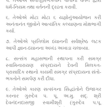
૫. તેઓએ સંતો-હરિભક્તોને પોતાના વર્તન દ્વારા 
ધર્મ-નિયમ તથા વર્તનની દ્રઢતા કરાવી.
૬. તેઓએ મોટા મોટા ૬ યજ્ઞોનુંઆયોજન કરી 
અનંતાનંત જીવોને આત્યંતિક કલ્યાણના મોક્ષભાગી 
કર્યા.
૭. તેઓએ પ્રતિલોમ ધ્યાનની સર્વશ્રેષ્ઠ લટક 
આપી જ્ઞાન-ધ્યાનના અખંડ અખાડા ચલાવ્યા.
૮. સત્સંગ મહાસભાની સ્થાપના કરી સમગ્ર 
સ્વામિનારાયણ સંપ્રદાયને દેવની મિલકત-
પ્રાસાદિક સ્થાનો કાયમી સમગ્ર સંપ્રદાયના સંતો-
ભક્તોને સમર્પણ કરી દીધા.
૯. તેઓએ કારણ સત્સંગના સિદ્ધાંતોને ઉજાગર 
કરનાર ગુરુદેવ પ. પૂ. અ.મુ. સદ્. શ્રી 
દેવનંદનદાસજી સ્વામીશ્રી (ગુરુદેવ પ.પૂ. 