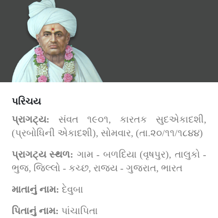
પરિચય
પ્રાગટ્ય: 
સંવત ૧૯૦૧, કારતક સુદએકાદશી, 
(પ્રબોધિની એકાદશી), સોમવાર, (તા.૨૦/૧૧/૧૮૪૪)
પ્રાગટ્ય સ્થળ: 
ગામ - બળદિયા (વૃષપુર), તાલુકો - 
ભુજ, જિલ્લો - કચ્છ, રાજ્ય - ગુજરાત, ભારત
માતાનું નામ: 
દેવુબા
પિતાનું નામ: 
પાંચાપિતા