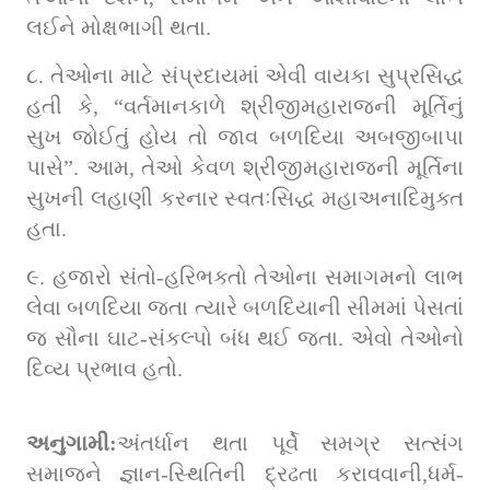
લઈને મોક્ષભાગી થતા.
૮. તેઓના માટે સંપ્રદાયમાં એવી વાયકા સુપ્રસિદ્ધ 
હતી કે, “વર્તમાનકાળે શ્રીજીમહારાજની મૂર્તિનું 
સુખ જોઈતું હોય તો જાવ બળદિયા અબજીબાપા 
પાસે”. આમ, તેઓ કેવળ શ્રીજીમહારાજની મૂર્તિના 
સુખની લહાણી કરનાર સ્વતઃસિદ્ધ મહાઅનાદિમુક્ત 
હતા.
૯. હજારો સંતો-હરિભક્તો તેઓના સમાગમનો લાભ 
લેવા બળદિયા જતા ત્યારે બળદિયાની સીમમાં પેસતાં 
જ સૌના ઘાટ-સંકલ્પો બંધ થઈ જતા. એવો તેઓનો 
દિવ્ય પ્રભાવ હતો.
અનુગામી:
અંતર્ધાન થતા પૂર્વે સમગ્ર સત્સંગ 
સમાજને જ્ઞાન-સ્થિતિની દ્રઢતા કરાવવાની,ધર્મ-