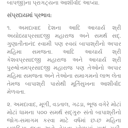
બાપજી)ના પ્રાગટ્યના આશીર્વાદ આપ્યા.
સંપ્રદાયમાં પ્રભાવ:
૧. અમદાવાદ દેશના આદિ આચાર્ય શ્રી 
અયોધ્યાપ્રસાદજી મહારાજ અને સમર્થ સદ્. 
ગુણાતીતાનંદ સ્વામી પણ સ્વયં બાપાશ્રીનો અપાર 
મહિમા સમજતા. આદિ આચાર્ય શ્રી 
કેશવપ્રસાદજી મહારાજ અને આચાર્ય શ્રી 
પુરુષોત્તમપ્રસાદજી મહારાજ પણ તેઓનો અપાર 
મહિમા સમજતા અને તેઓના સમાગમનો લાભ લેતા 
તેમજ બાપાશ્રી પાસેથી મૂર્તિસુખના આશીર્વાદ 
મેળવતા.
૨. અમદાવાદ, મૂળી, વડતાલ, ગઢડા, ભૂજ વગેરે મોટાં 
મોટાં ધામના ૫૦૦ સમર્થ સદ્ગુરુ સંતો બાપાશ્રીનો 
જોગ-સમાગમ કરવા માટે વર્ષમાં છ-છ મહિના 