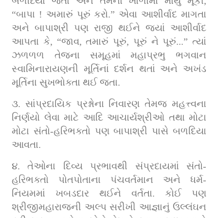
બળદિયા જતા અને તેમના ખોળામાં માથું મૂકી, 
“બાપા ! અમારું પૂરું કરો.” એવા આશીર્વાદ માગતા 
અને બાપાશ્રી પણ રાજી થઈને જ્યાં આશીર્વાદ 
આપતા કે, “જાવ, તમારું પૂરું, પૂરું ને પૂરું...” ત્યાં 
ઝળળળ તેજના સમૂહમાં મહાપ્રભુ ભગવાન 
સ્વામિનારાયણની મૂર્તિનાં દર્શન થતાં અને અખંડ 
મૂર્તિના સુખભોક્તા થઈ જતા.
૩. સાંપ્રદાયિક પ્રશ્નોના નિવારણ તેમજ મહત્ત્વના 
નિર્ણયો લેવા માટે આદિ આચાર્યશ્રીઓ તથા મોટા 
મોટા સંતો-હરિભક્તો પણ બાપાશ્રી પાસે બળદિયા 
આવતા.
૪. તેઓના દિવ્ય પ્રભાવથી સંપ્રદાયમાં સંતો-
હરિભક્તો પોતપોતાના પંચવર્તમાન અને ધર્મ-
નિયમમાં ખબડદાર થઈને વર્તતા. કોઈ પણ 
શ્રીજીમહારાજની અલ્પ સરીખી આજ્ઞાનું ઉલ્લંઘન 