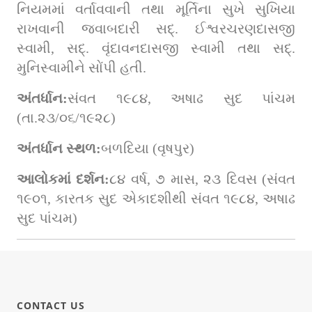
નિયમમાં વર્તાવવાની તથા મૂર્તિના સુખે સુખિયા 
રાખવાની જવાબદારી સદ્. ઈશ્વરચરણદાસજી 
સ્વામી, સદ્. વૃંદાવનદાસજી સ્વામી તથા સદ્. 
મુનિસ્વામીને સોંપી હતી.
અંતર્ધાન:
સંવત ૧૯૮૪, અષાઢ સુદ પાંચમ 
(તા.૨૩/૦૬/૧૯૨૮)
અંતર્ધાન સ્થળ:
બળદિયા (વૃષપુર)
આલોકમાં દર્શન:
૮૪ વર્ષ, ૭ માસ, ૨૩ દિવસ (સંવત 
૧૯૦૧, કારતક સુદ એકાદશીથી સંવત ૧૯૮૪, અષાઢ 
સુદ પાંચમ)
CONTACT US