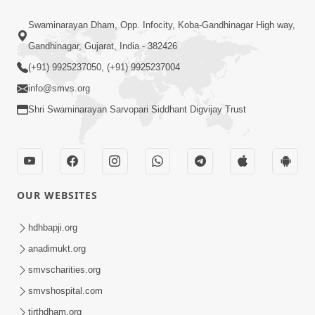
Swaminarayan Dham, Opp. Infocity, Koba-Gandhinagar High way,
Gandhinagar, Gujarat, India - 382426
(+91) 9925237050, (+91) 9925237004
info@smvs.org
Shri Swaminarayan Sarvopari Siddhant Digvijay Trust
OUR WEBSITES
hdhbapji.org
anadimukt.org
smvscharities.org
smvshospital.com
tirthdham.org