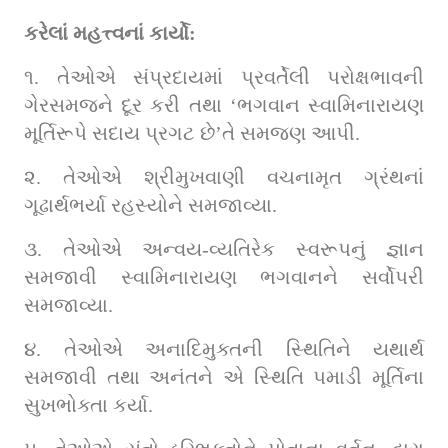
કરેલાં મહત્ત્વનાં કાર્યો:
૧. તેઓએ સંપ્રદાયમાં પ્રવર્તેલી પરોક્ષભાવની 
ગેરસમજને દૂર કરી તથા ‘ભગવાન સ્વામિનારાયણ 
મૂર્તિરૂપે સદાય પ્રગટ છે’તે સમજણ આપી.
૨. તેઓએ શ્રીમુખવાણી વચનામૃત ગ્રંથનાં 
ગૂઢાર્થભર્યા રહસ્યોને સમજાવ્યા.
૩. તેઓએ અન્વય-વ્યતિરેક સ્વરૂપનું જ્ઞાન 
સમજાવી સ્વામિનારાયણ ભગવાનને સર્વોપરી 
સમજાવ્યા.
૪. તેઓએ અનાદિમુક્તની સ્થિતિને યથાર્થ 
સમજાવી તથા અનંતને એ સ્થિતિ પમાડી મૂર્તિના 
સુખભોક્તા કર્યા.