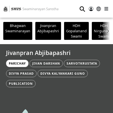
⚲
Bhagwan
Jivanpran
HDH
HDH
Swaminarayan
Abjibapashri
Gopalanand
Nirgundasj
Swami
Swami
Jivanpran Abjibapashri
PARICHAY
JIVAN DARSHAN
SARVOTKRUSTATA
DIVYA PRASAD
DIVYA KALYANKARI GUNO
PUBLICATION