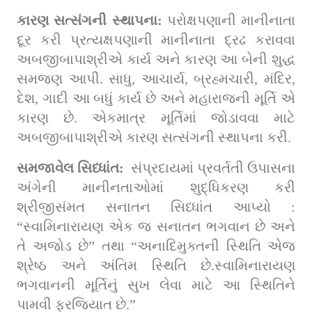
કારણ સત્સંગની સ્થાપના: 
પરોક્ષપણાની માનીનાતા 
દૂર કરી પ્રત્યક્ષપણાની માનીનાતા દ્રઢ કરાવવા 
અબજીબાપાશ્રીએ કાર્ય અને કારણ આ બેની શુદ્ધ 
સમજણ આપી. સાધુ, આચાર્ય, બ્રહ્મચારી, મંદિર, 
દેશ, ગાદી આ બધું કાર્ય છે અને મહારાજની મૂર્તિ એ 
કારણ છે. એકમાત્ર મૂર્તિમાં જોડાવવા માટે 
અબજીબાપાશ્રીએ કારણ સત્સંગની સ્થાપના કરી.
સમજાવેલ સિધ્ધાંત:  
સંપ્રદાયમાં પ્રવર્તતી ઉપાસના 
અંગેની માનીનતાઓમાં શુદ્ધિકરણ કરી 
શ્રીજીસંમત સનાતન સિધ્ધાંત આપ્યો : 
“સ્વામિનારાયણ એક જ સનાતન ભગવાન છે અને 
તે અજોડ છે” તથા “અનાદિમુક્તની સ્થિતિ એજ 
શ્રેષ્ઠ અને અંતિમ સ્થિતિ છે.સ્વામિનારાયણ 
ભગવાનની મૂર્તિનું સુખ લેવા માટે આ સ્થિતિને 
પામવી ફરજિયાત છે.”