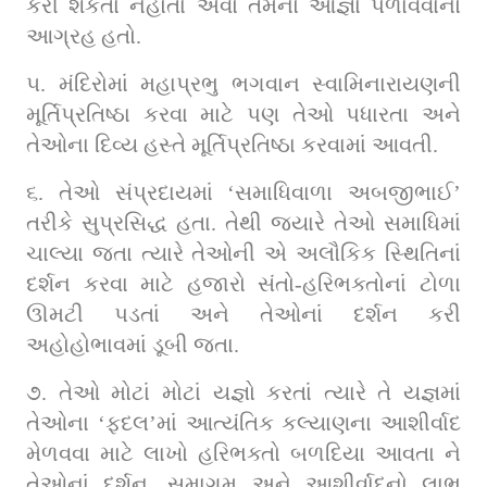
કરી શકતા નહોતા એવો તેમનો આજ્ઞા પળાવવાનો 
આગ્રહ હતો.
૫. મંદિરોમાં મહાપ્રભુ ભગવાન સ્વામિનારાયણની 
મૂર્તિપ્રતિષ્ઠા કરવા માટે પણ તેઓ પધારતા અને 
તેઓના દિવ્ય હસ્તે મૂર્તિપ્રતિષ્ઠા કરવામાં આવતી.
૬. તેઓ સંપ્રદાયમાં ‘સમાધિવાળા અબજીભાઈ’ 
તરીકે સુપ્રસિદ્ધ હતા. તેથી જ્યારે તેઓ સમાધિમાં 
ચાલ્યા જતા ત્યારે તેઓની એ અલૌકિક સ્થિતિનાં 
દર્શન કરવા માટે હજારો સંતો-હરિભક્તોનાં ટોળા 
ઊમટી પડતાં અને તેઓનાં દર્શન કરી 
અહોહોભાવમાં ડૂબી જતા.
૭. તેઓ મોટાં મોટાં યજ્ઞો કરતાં ત્યારે તે યજ્ઞમાં 
તેઓના ‘ફદલ’માં આત્યંતિક કલ્યાણના આશીર્વાદ 
મેળવવા માટે લાખો હરિભક્તો બળદિયા આવતા ને 
તેઓનાં દર્શન, સમાગમ અને આશીર્વાદનો લાભ 