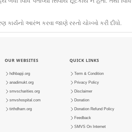
યે બધી વિધિ પતાવ્યા સિવાય છૂટકોય ન હતો. તેથી વિધિપ
કાર્યનો આરંભ કરવા જાણે રસ્તો ચોખ્ખો કરી દીધો.
OUR WEBSITES
QUICK LINKS
hdhbapji.org
Term & Condition
anadimukt.org
Privacy Policy
smvscharities.org
Disclaimer
smvshospital.com
Donation
tirthdham.org
Donation Refund Policy
Feedback
SMVS On Internet