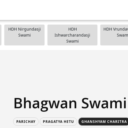
HDH Nirgundasji
HDH
HDH Vrundav
Swami
Ishwarcharandasji
Swam
Swami
Bhagwan Swami
PARICHAY
PRAGATYA HETU
GHANSHYAM CHARITRA