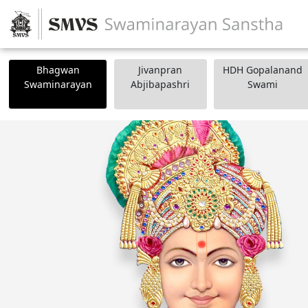
Bhagwan
Jivanpran
HDH Gopalanand
Swaminarayan
Abjibapashri
Swami