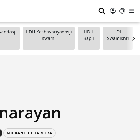
⚲
andasji
HDH Keshavpriyadasji
HDH
HDH
i
swami
Bapji
Swamishri
narayan
NILKANTH CHARITRA