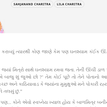
SAHJANAND CHARITRA
LILA CHARITRA
કરાવ્યું ત્યારથી કોણ જાણે કેમ પણ ઘનશ્યામ કંઈક ઊંડ
 જ્યાં મિત્રો સાથે ઘનશ્યામ રમવા જતા. તેની ઊંચી ડાળ 
ાજુ શું જુઓ છો ?’ તેમ કોઈ પૂછે તો તેને પોતાનો આખર
 અને કાઠિયાવાડ કે જ્યાંના મુમુક્ષુઓ મને પોકારી રહ્યા છે.
 તલસું છું.”
.. પણ... કોને એવો સ્વપ્નેય ખ્યાલ હોય કે બાળમિત્ર બ