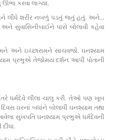
ુ ઊભા કરવા લાગ્યા.
લીધે શરીર નબળું પડતું જતું હતું. અને... 
અને સુવાસિનીબાઈને પાસે બોલાવી કહેવા 
ામને અને ઇચ્છારામને સાચવજો. ઘનશ્યામ 
શ્યામ પ્રભુએ તેજોમય દર્શન આપી પોતાની 
ંતરે ધર્મદેવે લીલા ચાલુ કરી. તેઓ પણ ખૂબ 
 દિવસ ઘરનાં બધાંને બોલાવી ઘનશ્યામ તથા 
આવેલા સુખપતિ ઘનશ્યામ પ્રભુએ ધર્મદેવની 
 દીધા.