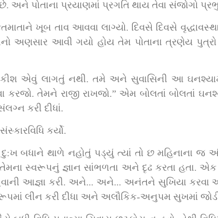
. અને પોતાના પ્રયાણમાં પ્રગતિ થાય તેવા સંજોગો પ્રભ
ાતાને ખૂબ તાવ આવવા લાગ્યો. દિવસે દિવસે વૃદ્ધાવસ્થાને 
નો અણસાર આવી ગયો હોય તેમ પોતાના ત્રણેય પુત્રો 
ી શકીશ એવું લાગતું નથી. તમે અને સુવાસિની આ ઘનશ્ય
સેવા કરજો. તેમને રાજી રાખજો.” એમ બોલતાં બોલતાં ઘન
ંલગ્ન કરી દીધાં.
સ્કારવિધિ કર્યો.
દુ:ખ બધાને થાળે નહોતું પડ્યું ત્યાં તો છ મહિનાના જ અ
 તેમના સ્વરૂપનું જ્ઞાન સાંભળતા અને દૃઢ કરતા હતા. એક
વાની આજ્ઞા કરી. અને... અને... અનંતને સુખિયા કરવા 
ય સ્વરૂપમાં લીન કરી દીધા અને અલૌકિક-અનુપમ સુખમાં જોડી