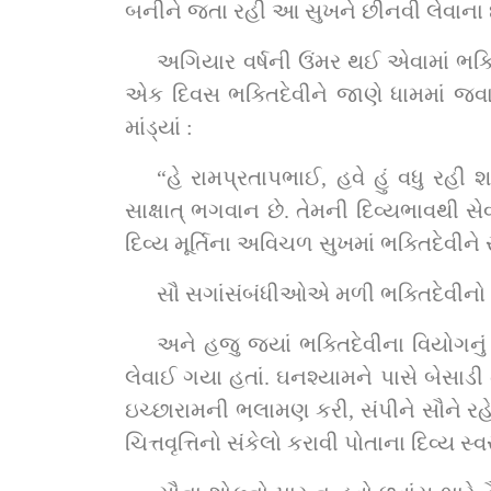
બનીને જતા રહી આ સુખને છીનવી લેવાના છે
અગિયાર વર્ષની ઉંમર થઈ એવામાં ભક્તિમ
એક દિવસ ભક્તિદેવીને જાણે ધામમાં જવા
માંડ્યાં :
“હે રામપ્રતાપભાઈ, હવે હું વધુ રહ
સાક્ષાત્ ભગવાન છે. તેમની દિવ્યભાવથી 
દિવ્ય મૂર્તિના અવિચળ સુખમાં ભક્તિદેવીને સ
સૌ સગાંસંબંધીઓએ મળી ભક્તિદેવીનો સં
અને હજુ જ્યાં ભક્તિદેવીના વિયોગનું 
લેવાઈ ગયા હતાં. ઘનશ્યામને પાસે બેસાડી
ઇચ્છારામની ભલામણ કરી, સંપીને સૌને રહે
ચિત્તવૃત્તિનો સંકેલો કરાવી પોતાના દિવ્