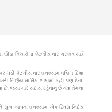
ા ઊંડા વિચારોમાં કેટલીય વાર ગરકાવ થઈ 
પર ચડી કેટલીય વાર ઘનશ્યામ પશ્ચિમ દિશા 
ી નિર્ણય માર્મિક ભાષામાં કહી પણ દેતા. 
 જ્યાં મારે સદાય રહેવાનું છે ત્યાં તેમનાં 
નીને સુખ આપતા ઘનશ્યામ એક દિવસ નિર્દય 