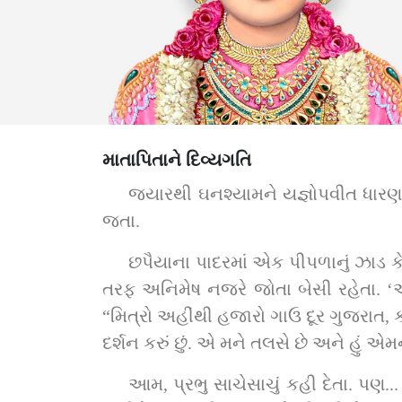
માતાપિતાને દિવ્યગતિ
જ્યારથી ઘનશ્યામને યજ્ઞોપવીત ધારણ 
જતા.
છપૈયાના પાદરમાં એક પીપળાનું ઝાડ કે
તરફ અનિમેષ નજરે જોતા બેસી રહેતા. ‘એ બ
“મિત્રો અહીંથી હજારો ગાઉ દૂર ગુજરાત, કચ્છ
દર્શન કરું છું. એ મને તલસે છે અને હું એમને
આમ, પ્રભુ સાચેસાચું કહી દેતા. પણ.