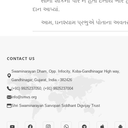
સૌના શોકનો પાર ન હતો છતાંય ભારે હૈ
દાન આપ્યાં.
આમ, ઘનશ્યામ પ્રભુએ પોતાના અવતરણ 
CONTACT US
Swaminarayan Dham, Opp. Infocity, Koba-Gandhinagar High way,
Gandhinagar, Gujarat, India - 382426
(+91) 9925237050, (+91) 9925237004
info@smvs.org
Shri Swaminarayan Sarvopari Siddhant Digvijay Trust