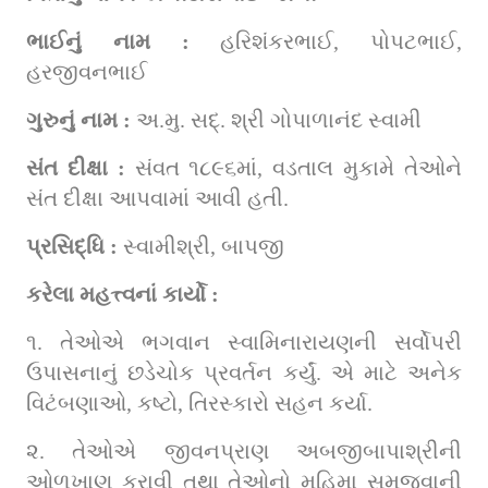
ભાઈનું નામ : 
હરિશંકરભાઈ, પોપટભાઈ, 
હરજીવનભાઈ
ગુરુનું નામ : 
અ.મુ. સદ્. શ્રી ગોપાળાનંદ સ્વામી
સંત દીક્ષા : 
સંવત ૧૮૯૬માં, વડતાલ મુકામે તેઓને 
સંત દીક્ષા આપવામાં આવી હતી.
પ્રસિદ્ધિ : 
સ્વામીશ્રી, બાપજી
કરેલા મહત્ત્વનાં કાર્યો :
૧. તેઓએ ભગવાન સ્વામિનારાયણની સર્વોપરી 
ઉપાસનાનું છડેચોક પ્રવર્તન કર્યું. એ માટે અનેક 
વિટંબણાઓ, કષ્ટો, તિરસ્કારો સહન કર્યા.
૨. તેઓએ જીવનપ્રાણ અબજીબાપાશ્રીની 
ઓળખાણ કરાવી તથા તેઓનો મહિમા સમજવાની 