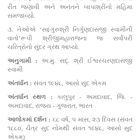
રીત જણાવી અને અનંતને બાપાશ્રીનો મહિમા 
સમજાવ્યો.
૩. તેઓએ ‘સદ્દગુરુશ્રી નિર્ગુણદાસજી સ્વામીની 
વાતો’રૂપી શ્રીજીમહારાજના જ સર્વોપરી 
ચરિત્રોનો સુંદર ગ્રંથ આપ્યો.
અનુગામી : 
અ.મુ. સદ્. શ્રી ઈશ્વરચરણદાસજી 
સ્વામી
અંતર્ધાન : 
સંવત ૧૯૪૮, આસો સુદ એકમ
અંતર્ધાન સ્થળ : 
કાલુપુર - અમદાવાદ, જિ. - 
અમદાવાદ, રાજ્ય - ગુજરાત, ભારત
આલોકમાં દર્શન : 
૬૮ વર્ષ, ૫ માસ, ૨૩ દિવસ (સંવત 
૧૮૮૦, ચૈત્ર સુદ નોમથી સંવત ૧૯૪૮, આસો સુદ 
એકમ)