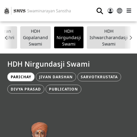
⚲
anpran
HDH
HDH
HDH
apashri
Gopalanand
Nirgundasji
Ishwarcharandasji
Swami
Swami
Swami
HDH Nirgundasji Swami
PARICHAY
JIVAN DARSHAN
SARVOTKRUSTATA
DIVYA PRASAD
PUBLICATION