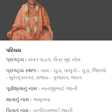
પરિચય
પ્રાગટ્ય : 
સંવત ૧૮૮૦, ચૈત્ર સુદ નોમ
પ્રાગટ્ય સ્થળ : 
ગામ - ચુડા, તાલુકો - ચુડા, જિલ્લો 
- સુરેન્દ્રનગર, રાજ્ય - ગુજરાત, ભારત
પૂર્વાશ્રમનું નામ : 
નાનજીભાઈ જાની
માતાનું નામ : 
અમૃતબા
પિતાનું નામ : 
કાળીદાસભાઈ જાની