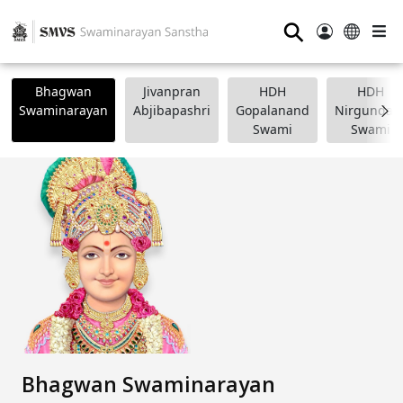
⚲
Bhagwan
Jivanpran
HDH
HDH
Swaminarayan
Abjibapashri
Gopalanand
Nirgundasj
Swami
Swami
Bhagwan Swaminarayan