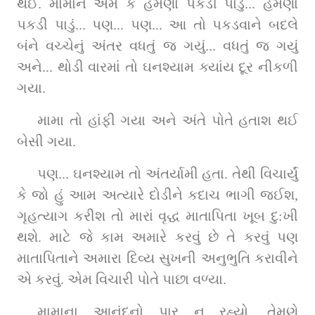
થઈ. મામાને એમ કે હમણાં પકડી પાડું... હમણાં 
પકડી પાડું... પણ... પણ... આ તો પકડવાને બદલે 
બંને વચ્ચેનું અંતર વધતું જ ગયું... વધતું જ ગયું 
અને... થોડી વારમાં તો ઘનશ્યામ ક્યાંય દૂર નીકળી 
ગયા.
મામા તો હાંફી ગયા અને અંતે પોતે હતાશ થઈ 
બેસી ગયા.
પણ... ઘનશ્યામ તો અંતર્યામી હતા. તેથી વિચાર્યું 
કે જો હું આમ અત્યારે દોડીને કદાચ ભાગી જઈશ, 
ગૃહત્યાગ કરીશ તો મારાં વૃદ્ધ માતાપિતા ખૂબ દુ:ખી 
થશે. માટે જે કામ અમારે કરવું છે તે કરવું પણ 
માતાપિતાને અમારા દિવ્ય સુખની અનુભુતિ કરાવીને 
એ કરવું. એમ વિચારી પોતે પાછા વળ્યા.
મામાના આનંદનો પાર ન રહ્યો. તેમણે 