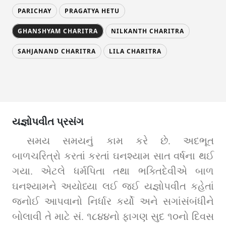
PARICHAY
PRAGATYA HETU
GHANSHYAM CHARITRA
NILKANTH CHARITRA
SAHJANAND CHARITRA
LILA CHARITRA
યજ્ઞોપવીત પ્રસંગ
સમય સમયનું કામ કરે છે. અદભૂત 
બાળચરિત્રો કરતાં કરતાં ઘનશ્યામ સાત વર્ષના થઈ 
ગયા. એટલે ધર્મપિતા તથા ભક્તિદેવીએ બાળ 
ઘનશ્યામને અયોધ્યા લઈ જઈ યજ્ઞોપવીત કહેતાં 
જનોઈ આપવાનો નિર્ધાર કર્યો અને સગાંસંબંધીને 
બોલાવી તે માટે સં. ૧૮૪૪નો ફાગણ સુદ ૧૦નો દિવસ 