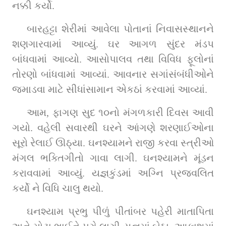
નક્કી કર્યો.
બારહટ્ટા શેરીમાં આવેલા પોતાનાં નિવાસસ્થાનને 
શણગારવામાં આવ્યું. ઘર આગળ સુંદર મંડપ 
બાંધવામાં આવ્યો. આસોપાલવ તથા વિવિધ ફૂલોનાં 
તોરણો બાંધવામાં આવ્યાં. આવનાર સગાંસંબંધીઓને 
જમાડવા માટે સીધાંસામાન એકઠાં કરવામાં આવ્યાં.
આમ, ફાગણ સુદ ૧૦નો મંગળકારી દિવસ આવી 
ગયો. વહેલી સવારથી ઘરને આંગણે શરણાઈઓના 
સૂરો રેલાઈ ઊઠ્યા. ઘનશ્યામને રાજી કરવા સ્ત્રીઓ 
મંગલ ભક્તિગીતો ગાવા લાગી. ઘનશ્યામને મૂંડન 
કરાવવામાં આવ્યું. યજ્ઞકુંડમાં અગ્નિ પ્રજ્વલિત 
કર્યો ને વિધિ ચાલુ થયો.
ઘનશ્યામ પ્રભુ પીળું પીતાંબર પહેરી માતાપિતા 