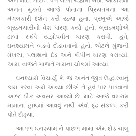
અને મોટા ભાઈને પગે લાગી યજ્ઞમાં બેઠા. આકાશમાં 
અનંત મુક્તો આજે પોતાનાં પ્રિયતમનાં આ 
મંગલકારી દર્શન કરી રહ્યા હતા. પ્રભુએ આજે 
બ્રહ્મચારીનો વેશ ધારણ કર્યો હતો. બ્રાહ્મણોએ 
ડાબા સ્કંધે યજ્ઞોપવીત ધારણ કરાવી. હવે, 
ઘનશ્યામને બડવો દોડાવવાનો હતો. એટલે મુંજની 
મેખલા, પલાશનો દંડ અને કૌપીન ધારણ કરાવ્યાં. 
આમ, વાજતે ગાજતે ગામના ચોકમાં આવ્યા.
ઘનશ્યામે વિચાર્યું કે, જે અનંત જીવ ઉદ્ધારવાનું 
કામ કરવા અમે આવ્યા છીએ તે હવે પાર પાડવાનો 
આજ ઠીક અવસર આવ્યો છે. માટે આજે વશરામ 
મામાના હાથમાં આવવું નથી એવો દૃઢ સંકલ્પ કરી 
પોતે દોડ્યા.         
આગળ ઘનશ્યામ ને પાછળ મામા એમ દોડ ચાલુ 