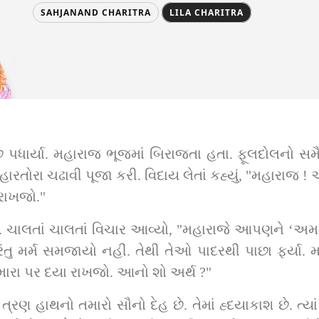
SAHJANAND CHARITRA
LILA CHARITRA
પધાર્યા. મહારાજ ભૂજમાં બિરાજતા હતા. ફૂલદોલનો સમૈય
ારતોરા ચઢાવી પૂજા કરી. વિદાય લેતાં કહ્યું, "મહારાજ !
 રાખજો."
ા. ચાલતાં ચાલતાં વિચાર આવ્યો, "મહારાજે આપણને ‘અમાર
 મર્મ સમજાયો નહીં. તેથી તેઓ પાદરથી પાછા ફર્યા. મ
અમારા પર દયા રાખજો. આનો શો અર્થ ?"
રણ હાથનો તમારો સૌનો દેહ છે. તેમાં હ્દયાકાશ છે. ત્યાં જીવ