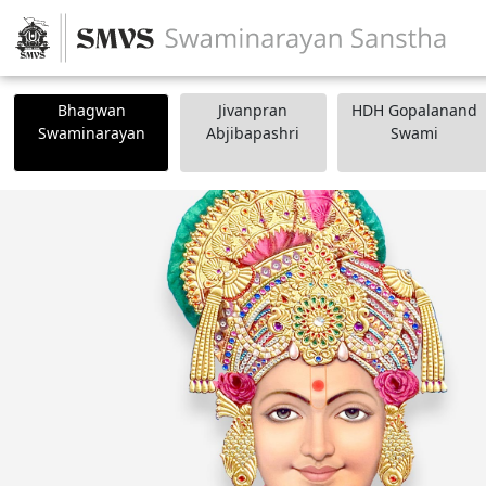
Bhagwan
Jivanpran
HDH Gopalanand
Swaminarayan
Abjibapashri
Swami