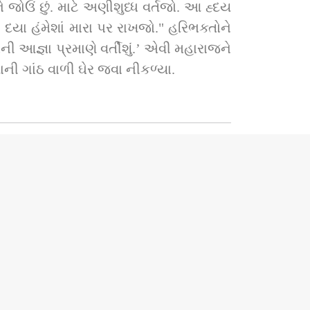
 જોઉં છું. માટે અણીશુધ્ધ વર્તજો. આ હ્દય 
દયા હંમેશાં મારા પર રાખજો." હરિભક્તોને 
આજ્ઞા પ્રમાણે વર્તીશું.’ એવી મહારાજને 
ની ગાંઠ વાળી ઘેર જવા નીકળ્યા.