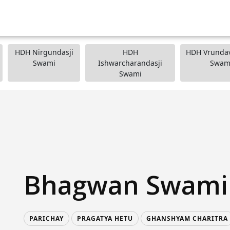
HDH Nirgundasji
HDH
HDH Vrundav
Swami
Ishwarcharandasji
Swam
Swami
Bhagwan Swami
PARICHAY
PRAGATYA HETU
GHANSHYAM CHARITRA