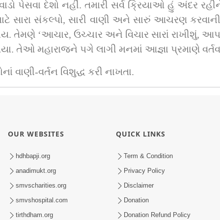
ડો પેસવા દેશો નહીં. તમારી સર્વ ક્રિયાઓ હું અંદર રહીને
 માટે સારા સંકલ્પો, સારી વાણી અને સારું આચરણ કરવાની 
 તેમણે ‘આચાર, ઉચ્ચાર અને વિચાર સારાં રાખીશું, આપની 
ા. તેઓ મહારાજને પગે લાગી મનમાં આજ્ઞા પ્રમાણે વર્તવા
ં વાણી-વર્તન વિશુદ્ધ કરી નાખતા.
OUR WEBSITES
QUICK LINKS
hdhbapji.org
Term & Condition
anadimukt.org
Privacy Policy
smvscharities.org
Disclaimer
smvshospital.com
Donation
tirthdham.org
Donation Refund Policy