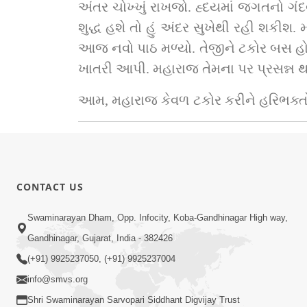
અંતર ચોખ્ખું રાખજો. હ્દયમાં જગતનો ગંદવા
શુદ્ધ હશે તો હું અંદર સુખેથી રહી શકીશ.
આજ નવો પાઠ મળ્યો. તેજીને ટકોર બસ હોય.
ખાતરી આપી. મહારાજ તેમના પર પ્રસન્ન થય
આમ, મહારાજ કેવળ ટકોર કરીને હરિભક્તોના
CONTACT US
Swaminarayan Dham, Opp. Infocity, Koba-Gandhinagar High way,
Gandhinagar, Gujarat, India - 382426
(+91) 9925237050, (+91) 9925237004
info@smvs.org
Shri Swaminarayan Sarvopari Siddhant Digvijay Trust