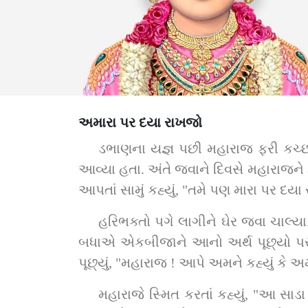
અમારા પર દયા રાખજો
ડભાણના યજ્ઞ પછી મહારાજ ફરી કચ્છ 
આવ્યા હતા. અંતે જવાને દિવસે મહારાજને હ
આપતાં સામું કહ્યું, "તમે પણ મારા પર દયા
હરિભક્તો પગે લાગીને ઘેર જવા ચાલ્ય
બધાએ એકબીજાને આનો અર્થ પૂછ્યો પરંતુ
પૂછ્યું, "મહારાજ ! આપે અમને કહ્યું કે 
મહારાજે સ્મિત કરતાં કહ્યું, "આ સાડા ત્