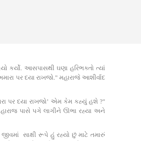
ો કર્યો. આસપાસથી ઘણા હરિભક્તો ત્યાં 
 અમારા પર દયા રાખજો." મહારાજે આશીર્વાદ 
ા પર દયા રાખજો’ એમ કેમ કહ્યું હશે ?" 
હારાજ પાસે પગે લાગીને ઊભા રહ્યા અને 
માં  સાક્ષી રૂપે હું રહ્યો છું માટે તમારું 