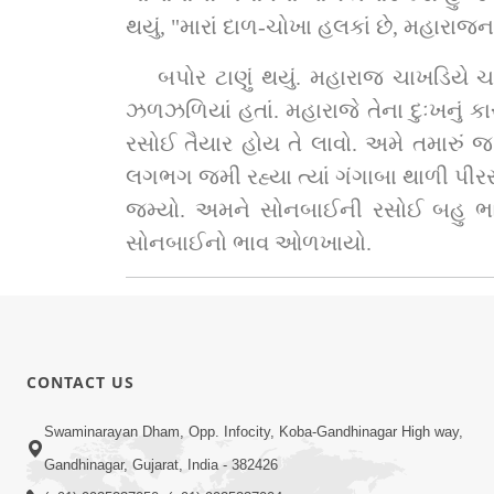
થયું, "મારાં દાળ-ચોખા હલકાં છે, મહારાજના 
બપોર ટાણું થયું. મહારાજ ચાખડિયે ચડી
ઝળઝળિયાં હતાં. મહારાજે તેના દુઃખનું કા
રસોઈ તૈયાર હોય તે લાવો. અમે તમારું 
લગભગ જમી રહ્યા ત્યાં ગંગાબા થાળી પીરસી,
જમ્યો. અમને સોનબાઈની રસોઈ બહુ ભાવ
સોનબાઈનો ભાવ ઓળખાયો.
CONTACT US
Swaminarayan Dham, Opp. Infocity, Koba-Gandhinagar High way,
Gandhinagar, Gujarat, India - 382426