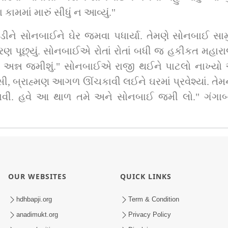
કામમાં મારું સીધું ન આવ્યું."
ને સોનબાઈને ઘેર જમવા પધાર્યા. તેમણે સોનબાઈ સામું જોય
રણ પૂછ્યું. સોનબાઈએ રોતાં રોતાં બધી જ હકીકત મહારાજન
જ અન્ન જમીશું." સોનબાઈએ રાજી થઈને પાટલો નાખ્યો
 બ્રાહ્મણ આગળ ઊંચકાવી લઈને ઘરમાં પ્રવેશ્યાં. તેમને જ
ી. હવે આ થાળ તમે અને સોનબાઈ જમી લો." ગંગાબાન
OUR WEBSITES
QUICK LINKS
hdhbapji.org
Term & Condition
anadimukt.org
Privacy Policy