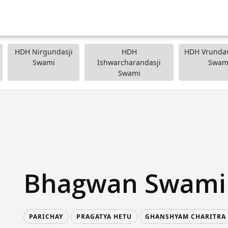
HDH Nirgundasji
HDH
HDH Vrundav
Swami
Ishwarcharandasji
Swam
Swami
Bhagwan Swami
PARICHAY
PRAGATYA HETU
GHANSHYAM CHARITRA