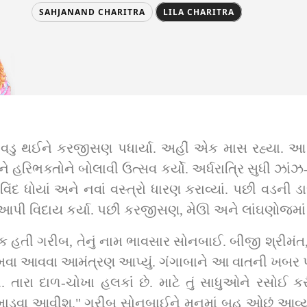
SAHJANAND CHARITRA
LILA CHARITRA
વડુ થઈને કરજીસણ પધાર્યા. અહીં એક માસ રહ્યા. આ વ
હરિભક્તોને બોલાવી ઉત્સવ કર્યો. અર્ધરાત્રિ સુધી ઝાંઝ-મ
 ધોયાં અને નવાં વસ્ત્રો ધારણ કરાવ્યાં. પછી વડની ડા
 આપી વિદાય કર્યા. પછી કરજીસણ, મેઊ અને લાંઘણોજમાં
હતી ગરીબ, તેનું નામ ભાવસાર સોનબાઈ. બીજી શ્રીમંત, તે
 આવવા આમંત્રણ આપ્યું. ગંગાબાને આ વાતની ખબર પડી. 
 તારા દાળ-ચોખા હલકાં છે. માટે તું સાધુઓને રસોઈ ક
ાડવા આવીશ." ગરીબ સોનબાઈને મનમાં બહુ ઓછું આવ્યું. પરંત