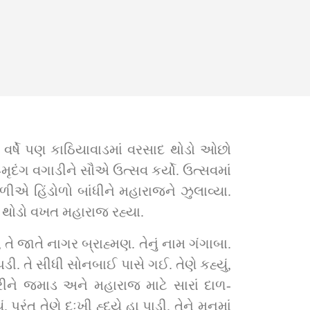
ર્ષે પણ કાઠિયાવાડમાં વરસાદ થોડો ઓછો 
ૃદંગ વગાડીને સૌએ ઉત્સવ કર્યો. ઉત્સવમાં 
ળીએ હિંડોળો બાંધીને મહારાજને ઝુલાવ્યા. 
 થોડો વખત મહારાજ રહ્યા.
 જાતે નાગર બ્રાહ્મણ. તેનું નામ ગંગાબા. 
તે સીધી સોનબાઈ પાસે ગઈ. તેણે કહ્યું, 
રીને જમાડ અને મહારાજ માટે સારાં દાળ-
ુ તેણે દુઃખી હ્દયે હા પાડી. તેને મનમાં 