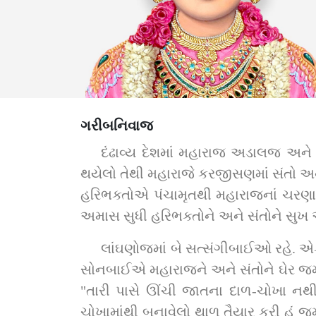
ગરીબનિવાજ
દંઢાવ્ય દેશમાં મહારાજ અડાલજ અને 
થયેલો તેથી મહારાજે કરજીસણમાં સંતો અને 
હરિભક્તોએ પંચામૃતથી મહારાજનાં ચરણાવિંદ
અમાસ સુધી હરિભક્તોને અને સંતોને સુખ
લાંઘણોજમાં બે સત્સંગીબાઈઓ રહે. એક 
સોનબાઈએ મહારાજને અને સંતોને ઘેર જમવા
"તારી પાસે ઊંચી જાતના દાળ-ચોખા નથી.
ચોખામાંથી બનાવેલો થાળ તૈયાર કરી હું જમ