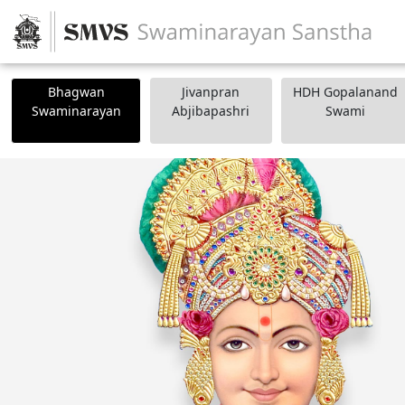
Bhagwan
Jivanpran
HDH Gopalanand
Swaminarayan
Abjibapashri
Swami