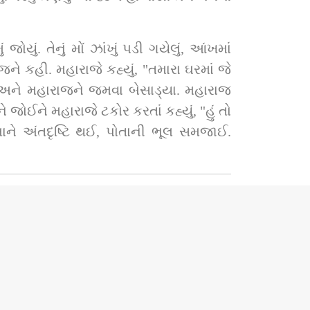
ું. તેનું મોં ઝાંખું પડી ગયેલું, આંખમાં 
ે કહી. મહારાજે કહ્યું, "તમારા ઘરમાં જે 
 અને મહારાજને જમવા બેસાડ્યા. મહારાજ 
ોઈને મહારાજે ટકોર કરતાં કહ્યું, "હું તો 
ે અંતદૃષ્ટિ થઈ, પોતાની ભૂલ સમજાઈ. 