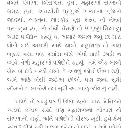
વખતે પંચાળા બિરાજતા હતા. મહારાજે સાંજનો 
સમય હતો. અંતર્યામી પ્રભુએ ભક્તોના પ્રેમને 
જાણ્યો. ભક્તના લાડકોડ પૂરા કરવા તો તેમનું 
પ્રાગટ્ય હતું. ને તેથી તેમણે તો ભગુજી-મિયાંજી 
આદિ પાર્ષદોને કહ્યું કે, અમારે જંગલ જવું છે. માટે 
લોટો લઈ અમારી સાથે ચાલો. મહારાજ તો ગામ 
બહાર ગયા પણ ક્યાંય બેસે એવી ઘાટી ઝાડી ન 
આવે. તેથી મહારાજે પાર્ષદોને કહ્યું, ‘તમે એક લાંબો 
ખેસ બે છેડે પકડી રાખો ને અવળું જોઈ ઊભા રહો; 
અમે ઓઠે બેસી જઈએ છીએ. પણ જ્યાં સુધી 
ખોંખારો ન ખાઈએ ત્યાં સુધી આ બાજુ જોવાનું નહીં.
પાર્ષદો તો કપડું પકડી ઊભા રહ્યા. પાંચ મિનિટને 
અડધો કલાક થયો પણ મહારાજનો ખોંખારો તો 
સંભળાયો નહીં. અંતે પાર્ષદોની ધીરજ ખૂટી. હવે કેમ 
કરવું ? ધીમે રહી પાછળ જોયું તો લોટો ભરેલો પડેલો 