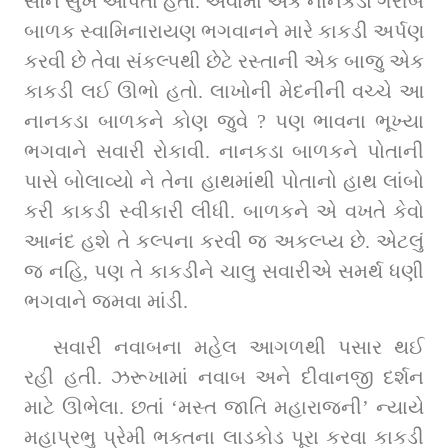
સૌને સુખ આપતા હતા. એવામાં એક નાનકડો ગરીબ 
બાળક સ્વામિનારાયણ ભગવાનને મારે કાકડી અર્પણ 
કરવી છે તેવા સંકલ્પથી છેટે રસ્તાની એક બાજુ એક 
કાકડી લઈ ઊભો હતો. લાખોની મેદનીની વચ્ચે આ 
નાનકડા બાળકને કોણ જુવે ? પણ ભાવના ભૂખ્યા 
ભગવાને સવારી રોકાવી. નાનકડા બાળકને પોતાની 
પાસે બોલાવ્યો ને તેના હાથમાંથી પોતાનો હાથ લાંબો 
કરી કાકડી સ્વીકારી લીધી. બાળકને એ વખતે કેવો 
આનંદ હશે તે કલ્પના કરવી જ અકલ્પ્ય છે. એટલું 
જ નહિ, પણ તે કાકડીને ચાલુ સવારીએ સમર્થ ધણી 
ભગવાને જમવા માંડી.
સવારી નવાબના મહેલ આગળથી પસાર થઈ 
રહી હતી. ઝરૂખામાં નવાબ અને દીવાનજી દર્શન 
માટે ઊભેલા. છતાં ‘મસ્ત જાતિ મહારાજની’ ન્યાયે 
મહાપ્રભુ પ્રેમી ભક્તના લાડકોડ પૂરા કરવા કાકડી 