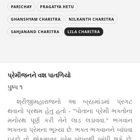
PARICHAY
PRAGATYA HETU
GHANSHYAM CHARITRA
NILKANTH CHARITRA
SAHJANAND CHARITRA
LILA CHARITRA
પ્રેમીજનને વશ પાતળિયો
પુષ્પ ૧
શ્રીજીમહારાજનો આ બ્રહ્માંડમાં પ્રગટ 
થવાનો પ્રથમ હેતુ હતો - "પોતાના પ્રેમી ભક્તોના 
મનોરથ પૂર્ણ કરી તેને લાડ લડાવવા." ભગવાન 
ભક્તના પ્રેમના ભૂખ્યા છે. ભક્ત ભગવાનને બાંધવા 
ઇચ્છે તો એકમાત્ર પ્રેમ બંધનથી બાંધી શકે છે. 