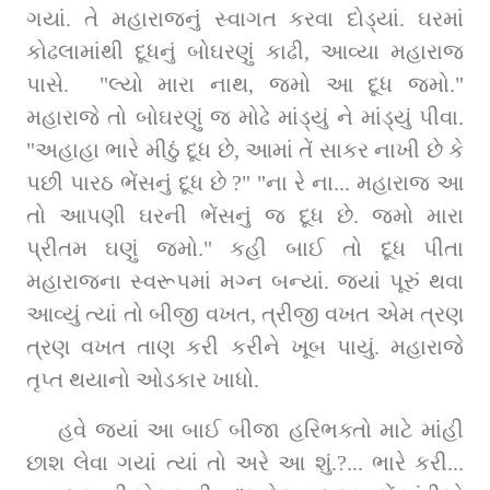
ગયાં. તે મહારાજનું સ્વાગત કરવા દોડ્યાં. ઘરમાં 
કોઢલામાંથી દૂધનું બોઘરણું કાઢી, આવ્યા મહારાજ 
પાસે.  "લ્યો મારા નાથ, જમો આ દૂધ જમો." 
મહારાજે તો બોઘરણું જ મોઢે માંડ્યું ને માંડ્યું પીવા. 
"અહાહા ભારે મીઠું દૂધ છે, આમાં તેં સાકર નાખી છે કે 
પછી પારઠ ભેંસનું દૂધ છે ?" "ના રે ના... મહારાજ આ 
તો આપણી ઘરની ભેંસનું જ દૂધ છે. જમો મારા 
પ્રીતમ ઘણું જમો." કહી બાઈ તો દૂધ પીતા 
મહારાજના સ્વરૂપમાં મગ્ન બન્યાં. જ્યાં પૂરું થવા 
આવ્યું ત્યાં તો બીજી વખત, ત્રીજી વખત એમ ત્રણ 
ત્રણ વખત તાણ કરી કરીને ખૂબ પાયું. મહારાજે 
તૃપ્ત થયાનો ઓડકાર ખાધો.
હવે જ્યાં આ બાઈ બીજા હરિભક્તો માટે માંહી 
છાશ લેવા ગયાં ત્યાં તો અરે આ શું.?... ભારે કરી... 