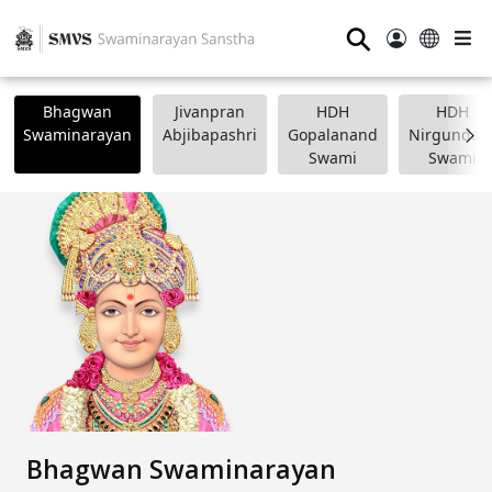
⚲
Bhagwan
Jivanpran
HDH
HDH
Swaminarayan
Abjibapashri
Gopalanand
Nirgundasj
Swami
Swami
Bhagwan Swaminarayan