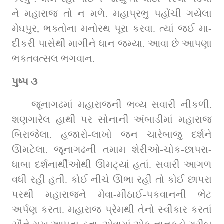
ને મહારાજ તો ન મળે. મહાપ્રભુ પહોંચી ગયેલા 
મેઘપુર, ભક્તોના મનોરથ પૂરા કરવા. ત્યાં જઈ મા-
દીકરી પાસેથી માગીને ધાન જમ્યા. આવા છે આપણા 
ભક્તવત્સલ ભગવાન.
પુષ્પ ૩
 જૂનાગઢમાં મહારાજની ભવ્ય સવારી નીકળી. 
શણગારેલ હાથી પર સોનાની અંબાડીમાં મહારાજ 
બિરાજેલા. હજારો-લાખો જન ચારેબાજુ દર્શને 
ઊમટેલા. જૂનાગઢની તમામ શેરીઓ-ચોક-છાપરા-
ધાબા દર્શનાર્થીઓથી ઊમટ્યાં હતાં. સવારી આગળ 
વધી રહી હતી. કોઈ નીચે ઊભા રહી તો કોઈ છાપરા 
પરથી મહારાજને મેવા-મીઠાઈ-પકવાનની ભેટ 
અર્પણ કરતા. મહારાજ પ્રેમથી તેનો સ્વીકાર કરતાં 