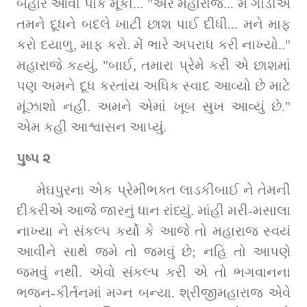
બહાર આવી પોક મૂકી... "અરે મહારાજ... મેં ગાંડીએ 
તમને દૂધને બદલે ખાટી છાશ પાઈ દીધી... મને માફ 
કરો દયાળુ, માફ કરો. મેં ભારે અપરાધ કરી નાખ્યો.." 
મહારાજે કહ્યું, "બાઈ, તમારા પ્રેમે કરી એ છાશમાં 
પણ અમને દૂધ કરતાંય અધિક સ્વાદ આવ્યો છે માટે 
મૂંઝાશો નહીં. અમને એમાં ખૂબ સુખ આવ્યું છે." 
એમ કહી આશ્વાસન આપ્યું.
પુષ્પ ૨
મેઘપુરના એક પ્રેમીભક્ત લાડકીબાઈ ને તેમની 
દીકરીએ આજે જારનું ધાન રાંધ્યું. માંહી મરી-મસાલા 
નાખ્યા ને સંકલ્પ કર્યો કે આજે તો મહારાજ સ્વયં 
આવીને સાથે જમે તો જમવું છે; નહિ તો આપણે 
જમવું નથી. એવો સંકલ્પ કરી એ તો ભગવાનના 
ભજન-કીર્તનમાં મગ્ન બન્યા. શ્રીજીમહારાજ એવે 