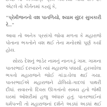
એટલે તો કીર્તનમાં કહ્યું કે,
"પ્રેમીજનનો વશ પાતળિયો, શ્યામ સુંદર સુખકારી 
રે..."
આવા તો અનેક પ્રસંગો જોવા મળતા કે મહારાજે 
પોતાના ભક્તોને વશ થઈ તેના મનોરથો પૂર્ણ કર્યા 
હોય.
સોરઠ દેશનું ભાડેર નામનું નાનકડું ગામ. ગામના 
પાતરભાઈ દરબારને ત્યાં મહારાજ પધાર્યા. હરખઘેલા 
ભક્તો મહારાજને જોઈ ગાંડા-ઘેલા થઈ ગયા. 
પાતરભાઈએ મહારાજને ઢોલિયો-ગાદલાં પાથરી 
દીધાં. સવારનો દિવસ ઊગતાંનો સમય હતો જેથી 
ઘરમાં ઓશરીમાં હજુ અંધારું હતું. પાતરભાઈનાં 
ધર્મપત્ની તો મહારાજનાં દર્શને અડધાં અડધાં થઈ 