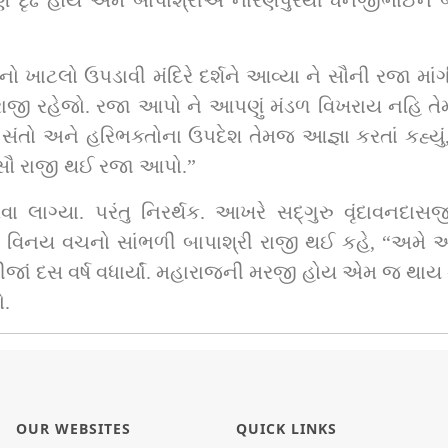
જાણે દૃઢ હોય એમ બાપાશ્રીએ નારણપુરથી ધનજીભાઈને બ
વી મંદિરે દર્શને આવ્યા ને સૌની રજા માંગી. સદ્‌ગુરુશ્રી ઈશ્વરચરણદાસજી સ
! રાજી રહેજો. રજા આપો ને આપણું મંડળ વિખરાય નહિ તેમ
રિભક્તોના ઉપદેશ તેમજ આજ્ઞા કરતાં કહ્યું, “આ સદ્‌ગુરુ ઈશ્વરચરણદાસ
 સૌ રાજી થઈ રજા આપો.”
 આખરે સદ્‌ગુરુ વૃંદાવનદાસજી સ્વામી અને સદ્‌ગુરુ ઈશ્વરચરણદાસજી 
્ષ વધાર્યાં. મહારાજની મરજી હોય એમ જ થાય ને ? આમ, સદ્‌ગુરુશ્રીના
ો.
OUR WEBSITES
QUICK LINKS