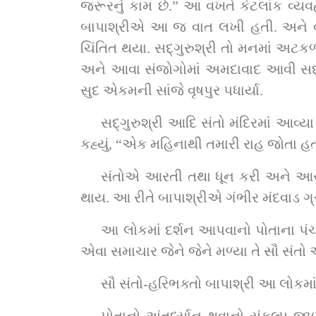
જરૂરનું કામ છે.” આ વખતે કેટલાંક વ્યવહારિક કારણોસર સદ્‌ગુરુશ્રી નીકળી શક્યા નહીં. ત્
બાપાશ્રીએ આ જ વાત લખી હતી. અને વળી, બે દિવસમાં 
ચિંતિત થયા. સદ્‌ગુરુશ્રી તો મનમાં અટકળ કરવા લાગ્યા : “શું કામ હશે ? બાપાશ્રીની શી મરજી હશે ? મંદવાડ તો ગ્રહણ નહિ કર્યો હોય ને ?” 
અને આવા સંજોગોમાં અમદાવાદ આવી સદ્‌ગુરુશ્રી વૃંદાવનદાસજી સ્વામી તથા ઘનશ્યામદાસજી સ્વામીને લઈ તાત્કાલિક પોતે ભૂજ થઈ, અષા
સુદ એકમની સાંજે વૃષપુર પધાર્યા.
સદ્‌ગુરુશ્રી આદિ સંતો મંદિરમાં આવ્યા ત્યારે બાપાશ્રી મંદિરમાં ઉપર ઊભા હતા. સદ્‌ગુરુશ્રીને આવેલા જોઈ બાપાશ્રી ખૂબ રાજી થયા અને 
કહ્યું, “એક મહિનાથી તમારી રાહ જોતા હત
સંતોએ આરતી તથા ધૂન કરી અને આસન કર
થાય. આ રીતે બાપાશ્રીએ ગંભીર મંદવાડ ગ્
આ લોકમાં દર્શન આપવાનો પોતાના પંચોત
એવા સમાચાર જેને જેને મળ્યા તે સૌ સંતો 
સૌ સંતો-હરિભક્તો બાપાશ્રી આ લોકમાં 