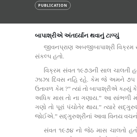
PUBLICATION
બાપાશ્રીએ અંતર્ધ્યાન થવાનું ટાળ્યું
જીવનપ્રાણ અબજીબાપાશ્રી વિક્રમ સંવત
સંકલ્પ હતો.
વિક્રમ સંવત ૧૯૭૩ની સાલ ચાલતી હતી. એક દિવસ બાપાશ્રીએ સદ્‌ગુરુ આદિ 
ઝાઝા દિવસ નહિ રહે. કેમ જે અમને ૭૫ વર્ષ પૂરાં થયાં.” ત્યારે સદ્‌. ઈશ્વરચરણદાસજી સ્
ઉતાવળ કેમ ?” ત્યાં તો બાપાશ્રીએ કહ્યું કે, “૭૩ વર્ષ
અધિક માસ તો ના ગણાય.” આ સાંભળી મોળું
ગણો તો પૂરાં પંચોતેર થાય.” ત્યારે સદ્‌ગુરુશ્રી કહે, “વેપારી તો લોભિયા હોય તે વ્યાજ લે અને ગણે. પણ આપણે એમ ગણીને વર્ષ પૂરાં ન કરવાં 
જોઈએ.” સદ્‌ગુરુશ્રીનાં આવા વ
સંવત ૧૯૭૪ નો જેઠ માસ ચાલતો હતો. બાપાશ્રીએ સદ્‌ગુરુશ્રીને પત્ર લખી જણાવ્યું, “આ પ