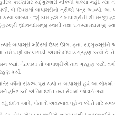
યાં તો ફરી પાછો બીજો પત્ર આવ્યો. એમાં પણ 
બાપાશ્રીનો ત્રીજો પત્ર આવ્યો. આ પત્ર સદ્‌ગુરુશ્રીને વિસતપરામાં મ
ઢ 
ા. તમે ઘણી વાર લગાડી. અમારે મંદવાડ ગ્રહણ કરવો છે. ત
્યાં. તેટલામાં તો બાપાશ્રીએ તાવ ગ્રહણ કર્યો. વળી
રહણ કર્યો.
ેર વર્ષનો સંકલ્પ પૂરો થયો ને બાપાશ્રી હવે આ લોકમાં 
અને હરિભક્તો અંતિમ દર્શન તથા સેવામાં જોડાઈ ગયા.
વધુ દર્શન આપે; પોતાનો અવરભાવ પૂરો ન કરે તે માટે સજળ ન