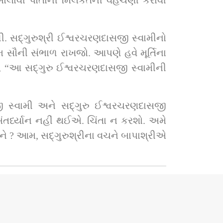
ોલાવી પોતાની મિલકતની વહેંચણી કરાવી 
્વામીનો 
 સૌની સંભાળ રાખજો. આપણે હવે મૂર્તિના 
જી સ્વામીની 
 વચને બાપાશ્રીએ 