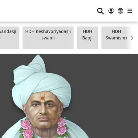
⚲
andasji
HDH Keshavpriyadasji
HDH
HDH
i
swami
Bapji
Swamishri