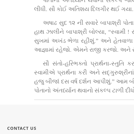
પોતાનો અંતર્ધ્યાન થવાનો સંકલ્પ 
લીધી. સૌ કોઈ અતિશય દિલગીર થઈ ગયા.
અષાઢ સુદ ૧૨ ની સવારે બાપાશ્રી પોતાનો ખાટલો ઉપડા
હાથ ઝાલીને બાપાશ્રી બોલ્યા, “સ્વામી 
સુખમાં અખંડ ભેળા રહીશું.” અને હેતવાળા સંતો અને હ
આજ્ઞામાં રહેજો. એમને રાજી કરજો. અને
સૌ સંતો-હરિભક્તો પ્રાર્થના-સ્તુતિ કરવા લાગ્યા. પરંતુ નિરર્થક.
સ્વામીએ પ્રાર્થના કરી અને સદ્‌ગુરુશ્રીનાં વિનય વચનો સાંભળી બાપાશ્રી રાજી થઈ કહે, “અમે અંતર્ધ્યાન નહીં થઈએ. ચિંતા ન કરશો. અમે 
હજુ બીજાં દસ વર્ષ દર્શન આપીશું.” આમ બીજાં દસ વર
પોતાનો અંતર્ધ્યાન થવાનો સંકલ્પ ટાળી દીધ
CONTACT US