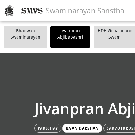
Bhagwan
Jivanpran
HDH Gopalanand
Swaminarayan
Abjibapashri
Swami
Jivanpran Abj
PARICHAY
JIVAN DARSHAN
SARVOTKRUS