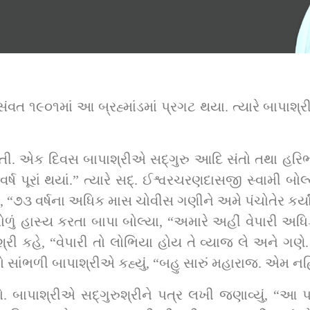
 ૧૯૦૧માં આ બ્રહ્માંડમાં પ્રગટ થયા. ત્યારે બાપાશ્રીન
સંતો તથા હરિભક્તોને ભેગા કરીને કહ્યું કે, “આ જોગ હવે 
વામી બોલ્યા, “બાપા ! હજી તો બે વર્ષ બાકી છે. આમ 
ના અધિક માસ ચોવીસ ગણીને અમે પંચોતેર કર્યાં છે.”  ત્યારે સદ્‌ગુરુશ્રીએ 
 હાસ્ય કરતા બાપા બોલ્યા, “અમારે અહીં વેપારી અધિક
િનય વચનો સાંભળી બાપાશ્રીએ કહ્યું, “બહુ સારું મહારાજ. એમ
ત્ર મળે એટલે તુરત વૃષપુર આવવું. તમારું 