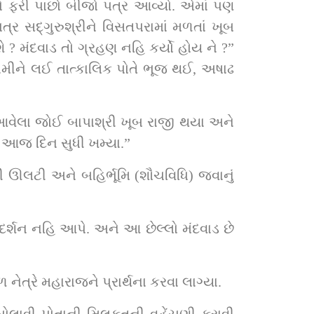
ળતાં ખૂબ 
ે આજ દિન સુધી ખમ્યા.”
 ઊલટી અને બહિર્ભૂમિ (શૌચવિધિ) જવાનું 
દર્શન નહિ આપે. અને આ છેલ્લો મંદવાડ છે 
ેત્રે મહારાજને પ્રાર્થના કરવા લાગ્યા.