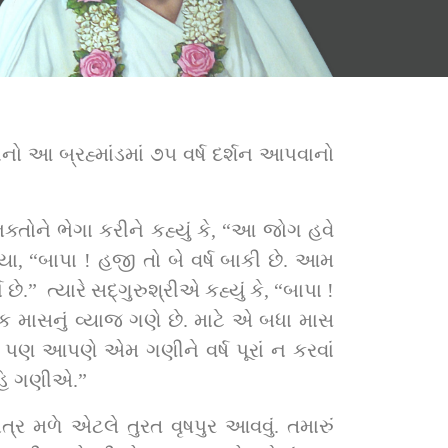
ો આ બ્રહ્માંડમાં ૭૫ વર્ષ દર્શન આપવાનો 
કહ્યું કે, “બાપા ! 
 માસનું વ્યાજ ગણે છે. માટે એ બધા માસ 
 નહિ ગણીએ.”