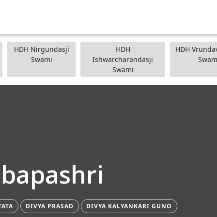
HDH Nirgundasji
HDH
HDH Vrundav
Swami
Ishwarcharandasji
Swam
Swami
ibapashri
TATA
DIVYA PRASAD
DIVYA KALYANKARI GUNO