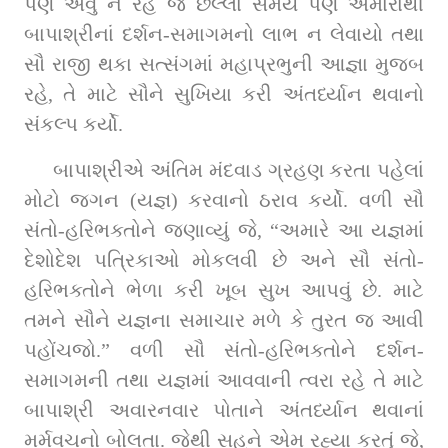
પણ એવું ન રહે જે છેલ્લા સમયે પણ અમારાથી 
બાપાશ્રીનાં દર્શન-સમાગમનો લાભ ન લેવાયો તથા 
સૌ રાજી થકા સત્સંગમાં મહાપ્રભુની આજ્ઞા મુજબ 
રહે, તે માટે સૌને સુખિયા કરી અંતર્ધ્યાન થવાનો 
સંકલ્પ કર્યો.
બાપાશ્રીએ અંતિમ મંદવાડ ગ્રહણ કરતા પહેલાં 
મોટો જગન (યજ્ઞ) કરવાનો ઠરાવ કર્યો. વળી સૌ 
સંતો-હરિભક્તોને જણાવ્યું જે, “અમારે આ યજ્ઞમાં 
દેશોદેશ પત્રિકાઓ મોકલવી છે અને સૌ સંતો-
હરિભક્તોને ભેળા કરી ખૂબ સુખ આપવું છે. માટે 
તમને સૌને યજ્ઞના સમાચાર મળે કે તુરત જ આવી 
પહોંચજો.” વળી સૌ સંતો-હરિભક્તોને દર્શન-
સમાગમની તથા યજ્ઞમાં આવવાની ત્વરા રહે તે માટે 
બાપાશ્રી અવારનવાર પોતાને અંતર્ધ્યાન થવાનાં 
મર્મવચનો બોલતા. જેથી સહુને એમ રહ્યા કરતું જે, 