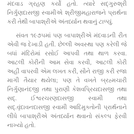
મંદવાડ ગ્રહણ કર્યો હતો. ત્યારે સદ્‌ગુરુશ્રી 
નિર્ગુણદાસજી સ્વામીએ શ્રીજીમહારાજને પ્રાર્થના 
કરી તેથી બાપાશ્રીએ અંતર્ધ્યાન થવાનું ટાળ્યું.
સંવત ૧૯૭૫માં પણ બાપાશ્રીએ મંદવાડની રીત 
એવી જ દેખાડી હતી. છેલ્લી અવસ્થા પણ કરેલી જે 
બધાં મંદિરોમાં રસોઈ આપવી તથા થાળ કરવા. 
આટલી કોરીની આમ સેવા કરવી, આટલી કોરી 
અહીં વાપરવી એમ લખત કરી, સૌને રાજી કરી રજા 
માગી તૈયાર થયેલા; પણ તે વખતે બ્રહ્મચારી 
નિર્ગુણાનંદજી તથા પુરાણી કેશવપ્રિયદાસજી તથા 
સદ્‌. ઈશ્વરચરણદાસજી સ્વામી તથા 
સદ્‌.વૃંદાવનદાસજી સ્વામી આદિમુક્તોની પ્રાર્થનાને 
લીધે બાપાશ્રીએ અંતર્ધ્યાન થવાનો સંકલ્પ ફેરવી 
નાખ્યો હતો.