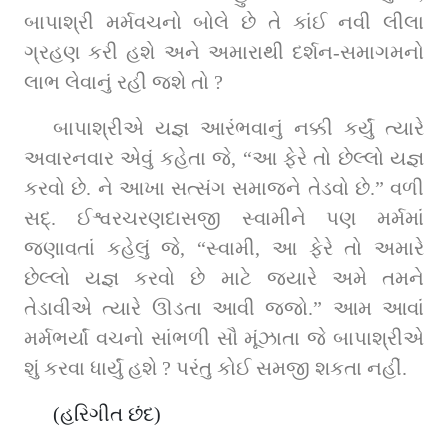
બાપાશ્રી મર્મવચનો બોલે છે તે કાંઈ નવી લીલા 
ગ્રહણ કરી હશે અને અમારાથી દર્શન-સમાગમનો 
લાભ લેવાનું રહી જશે તો ?
બાપાશ્રીએ યજ્ઞ આરંભવાનું નક્કી કર્યું ત્યારે 
અવારનવાર એવું કહેતા જે, “આ ફેરે તો છેલ્લો યજ્ઞ 
કરવો છે. ને આખા સત્સંગ સમાજને તેડવો છે.” વળી 
સદ્‌. ઈશ્વરચરણદાસજી સ્વામીને પણ મર્મમાં 
જણાવતાં કહેલું જે, “સ્વામી, આ ફેરે તો અમારે 
છેલ્લો યજ્ઞ કરવો છે માટે જ્યારે અમે તમને 
તેડાવીએ ત્યારે ઊડતા આવી જજો.” આમ આવાં 
મર્મભર્યાં વચનો સાંભળી સૌ મૂંઝાતા જે બાપાશ્રીએ 
શું કરવા ધાર્યું હશે ? પરંતુ કોઈ સમજી શકતા નહીં.
(હરિગીત છંદ)