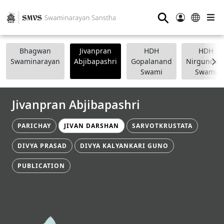
⚲
Bhagwan
Jivanpran
HDH
HDH
Swaminarayan
Abjibapashri
Gopalanand
Nirgundasj
Swami
Swami
Jivanpran Abjibapashri
PARICHAY
JIVAN DARSHAN
SARVOTKRUSTATA
DIVYA PRASAD
DIVYA KALYANKARI GUNO
PUBLICATION