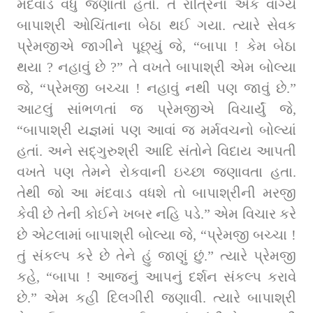
મંદવાડ વધુ જણાતો હતો. તે રાત્રિના એક વાગ્યે 
બાપાશ્રી ઓચિંતાના બેઠા થઈ ગયા. ત્યારે સેવક 
પ્રેમજીએ જાગીને પૂછ્યું જે, “બાપા ! કેમ બેઠા 
થયા ? નહાવું છે ?” તે વખતે બાપાશ્રી એમ બોલ્યા 
જે, “પ્રેમજી બચ્ચા ! નહાવું નથી પણ જાવું છે.” 
આટલું સાંભળતાં જ પ્રેમજીએ વિચાર્યું જે, 
“બાપાશ્રી યજ્ઞમાં પણ આવાં જ મર્મવચનો બોલ્યાં 
હતાં. અને સદ્‌ગુરુશ્રી આદિ સંતોને વિદાય આપતી 
વખતે પણ તેમને રોકવાની ઇચ્છા જણાવતા હતા. 
તેથી જો આ મંદવાડ વધશે તો બાપાશ્રીની મરજી 
કેવી છે તેની કોઈને ખબર નહિ પડે.” એમ વિચાર કરે 
છે એટલામાં બાપાશ્રી બોલ્યા જે, “પ્રેમજી બચ્ચા ! 
તું સંકલ્પ કરે છે તેને હું જાણું છું.” ત્યારે પ્રેમજી 
કહે, “બાપા ! આજનું આપનું દર્શન સંકલ્પ કરાવે 
છે.” એમ કહી દિલગીરી જણાવી. ત્યારે બાપાશ્રી 