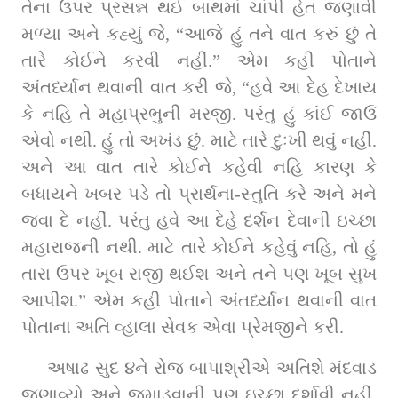
તેના ઉપર પ્રસન્ન થઈ બાથમાં ચાંપી હેત જણાવી 
મળ્યા અને કહ્યું જે, “આજે હું તને વાત કરું છું તે 
તારે કોઈને કરવી નહીં.” એમ કહી પોતાને 
અંતર્ધ્યાન થવાની વાત કરી જે, “હવે આ દેહ દેખાય 
કે નહિ તે મહાપ્રભુની મરજી. પરંતુ હું કાંઈ જાઉં 
એવો નથી. હું તો અખંડ છું. માટે તારે દુઃખી થવું નહીં. 
અને આ વાત તારે કોઈને કહેવી નહિ કારણ કે 
બધાયને ખબર પડે તો પ્રાર્થના-સ્તુતિ કરે અને મને 
જવા દે નહીં. પરંતુ હવે આ દેહે દર્શન દેવાની ઇચ્છા 
મહારાજની નથી. માટે તારે કોઈને કહેવું નહિ, તો હું 
તારા ઉપર ખૂબ રાજી થઈશ અને તને પણ ખૂબ સુખ 
આપીશ.” એમ કહી પોતાને અંતર્ધ્યાન થવાની વાત 
પોતાના અતિ વ્હાલા સેવક એવા પ્રેમજીને કરી.
અષાઢ સુદ ૪ને રોજ બાપાશ્રીએ અતિશે મંદવાડ 
જણાવ્યો અને જમાડવાની પણ ઇચ્છા દર્શાવી નહીં. 