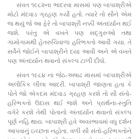
સંવત ૧૯૮૨ના ભાદરવા માસમાં પણ બાપાશ્રીએ 
મોટો મંદવાડ ગ્રહણ કર્યો હતો. ત્યારે તો સૌને એમ 
જ થયું જે આ ફેરે તો બાપાશ્રી નક્કી અંતર્ધ્યાન થઈ 
જશે. પરંતુ એ વખતે પણ સદ્‌ગુરુઓ તથા 
ગામોગામથી હેતરુચિવાળા હરિભક્તો આવી ગયા. તે 
સર્વેને જોઈને બાપાશ્રીને દયા આવી અને એ વખતે 
પણ અંતર્ધ્યાન થવાનો સંકલ્પ ટાળી દીધો.
સંવત ૧૯૮૪ ના જેઠ-અષાઢ માસમાં બાપાશ્રીએ 
અલૌકિક લીલા આદરી. બાપાશ્રી જાણતા હતા કે 
પોતે જો એકદમ મંદવાડ ગ્રહણ કરશે તો સૌ સંતો-
હરિભક્તો ઉદાસ થઈ જશે અને પ્રાર્થના-સ્તુતિ 
વગેરે કરશે તેથી પોતાનો અંતર્ધ્યાન થવાનો સંકલ્પ 
પૂર્ણ નહિ થાય. બાપાશ્રી હવે અવરભાવમાં વધુ દર્શન 
આપવાનું ઇચ્છતા નહોતા. વળી સૌ સંતો-હરિભક્તોને 