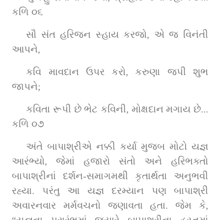
કળિ ૦૬
સૌ સંત હરિજન સ્હાય કરજો, એ જ વિનંતી 
આપને,
કવિ માવદાન ઉપર કરો, કરુણા જપી શુભ 
જાપને;
કવિતા રૂપી છે ભેટ કવિની, મોક્ષદાન મગાય છે... 
કળિ ૦૭
અંતે બાપાશ્રીએ નક્કી કર્યા મુજબ મોટો યજ્ઞ 
આરંભ્યો, જેમાં હજારો સંતો અને હરિભક્તો 
બાપાશ્રીનાં દર્શન-સમાગમથી કૃતાર્થતા અનુભવી 
રહ્યા. પરંતુ આ યજ્ઞ દરમ્યાન પણ બાપાશ્રી 
અવારનવાર મર્મવચનો જણાવતા હતા. જેમ કે, 
“યજ્ઞના પ્રારંભમાં જ્યારે બાપાશ્રીના હસ્તમાં 