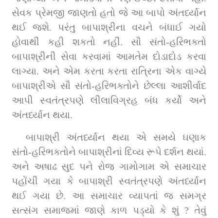
સેવક પ્રેમજી જાણતો હતો જે આ બાપો અંતર્ધ્યાન 
થઈ જશે. પરંતુ બાપાશ્રીના વચને બંધાઈ ગયો 
હોવાથી કહી શકતો નહીં. સૌ સંતો-હરિભક્તો 
બાપાશ્રીની સેવા કરવામાં આમતેમ દોડાદોડ કરવા 
લાગ્યા. અને એમ કરતા કરતા રાત્રિના એક વાગ્યે 
બાપાશ્રીએ સૌ સંતો-હરિભક્તોને છેલ્લા આશીર્વાદ 
આપી સ્વતંત્રપણે લીલાવિગ્રહ બંધ કર્યો અને 
અંતર્ધ્યાન થયા.
બાપાશ્રી અંતર્ધ્યાન થયા એ સમયે ઘણાક 
સંતો-હરિભક્તોને બાપાશ્રીનાં દિવ્ય રૂપે દર્શન થયાં. 
અને અષાઢ સુદ ૫ને રોજ ગામોગામ એ સમાચાર 
પહોંચી ગયા કે બાપાશ્રી સ્વતંત્રપણે અંતર્ધ્યાન 
થઈ ગયા છે. આ સમાચાર વ્યાપતાં જ સમગ્ર 
સત્સંગ સમાજમાં જાણે કાળ પડ્યો કે શું ? તેવું 