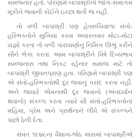
સમજનાર હતો. પરિણામે બાપાશ્રીનો જોગ-સમાગમ 
મૂકીને જવાની કોઈને ઇચ્છા થતી જ નહીં.
તો વળી બાપાશ્રી પણ હેતરુચિવાળા સંતો-
હરિભક્તોને સુખિયા કરવા અવારનવાર મોટા-મોટા 
યજ્ઞો કરતા તો વળી પારાયણોનું નિમિત્ત ઊભું કરીને 
સૌને ભેગા કરતા. આમ બાપાશ્રીને વિષે દિવ્યભાવ 
સમજનારા તથા નિકટ રહેનાર સમાજ માટે તો 
બાપાશ્રી જીવનપ્રાણ હતા. પરિણામે બાપાશ્રી પણ 
એ સંતો-હરિભક્તોથી દૂર જવાનું પસંદ કરતા નહીં. 
અને જ્યારે એમનાથી દૂર જવાનો (અંતર્ધ્યાન 
થવાનો) સંકલ્પ કરતા ત્યારે સૌ સંતો-હરિભક્તોનાં 
મહિમા, પ્રેમ અને પ્રાર્થનાને લીધે એ સંકલ્પને 
પાછો ઠેલી દેતા.
સંવત ૧૯૪૮ના વૈશાખ-જેઠ માસમાં બાપાશ્રીએ 