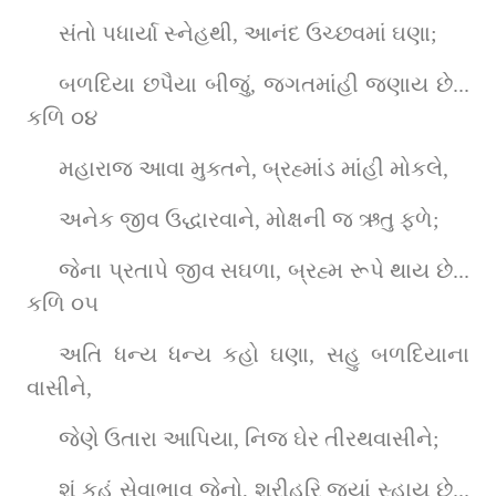
સંતો પધાર્યા સ્નેહથી, આનંદ ઉચ્છવમાં ઘણા;
બળદિયા છપૈયા બીજું, જગતમાંહી જણાય છે... 
કળિ ૦૪
મહારાજ આવા મુક્તને, બ્રહ્માંડ માંહી મોકલે,
અનેક જીવ ઉદ્ધારવાને, મોક્ષની જ ઋતુ ફળે;
જેના પ્રતાપે જીવ સઘળા, બ્રહ્મ રૂપે થાય છે... 
કળિ ૦૫
અતિ ધન્ય ધન્ય કહો ઘણા, સહુ બળદિયાના 
વાસીને,
જેણે ઉતારા આપિયા, નિજ ઘેર તીરથવાસીને;
શું કહું સેવાભાવ જેનો, શ્રીહરિ જ્યાં સ્હાય છે... 