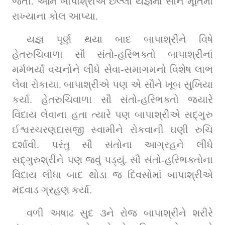
જતી. આમ બાપાશ્રીએ છેલ્લા યજ્ઞમાં સૌને મૂર્તિમાં 
રાખ્યાના કોલ આપ્યા.
યજ્ઞ પૂર્ણ થયા બાદ બાપાશ્રીને વિષે 
હેતરુચિવાળા સૌ સંતો-હરિભક્તો બાપાશ્રીનાં 
મર્મભર્યાં વચનોને લીધે સેવા-સમાગમનો વિશેષ લાભ 
લેવા રોકાયા. બાપાશ્રીએ પણ એ સૌને ખૂબ સુખિયા 
કર્યા. હેતરુચિવાળા સૌ સંતો-હરિભક્તો જ્યારે 
વિદાય લેવાના હતા ત્યારે પણ બાપાશ્રીએ સદ્‌ગુરુ 
ઈશ્વરચરણદાસજી સ્વામીને રોકવાની ઘણી રુચિ 
દર્શાવી. પરંતુ સૌ સંતોના આગ્રહને લીધે 
સદ્‌ગુરુશ્રીને પણ જવું પડ્યું. સૌ સંતો-હરિભક્તોના 
વિદાય લીધા બાદ થોડા જ દિવસોમાં બાપાશ્રીએ 
મંદવાડ ગ્રહણ કર્યા.
વળી અષાઢ સુદ ૩ને રોજ બાપાશ્રીને શરીરે 