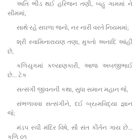
અતિ ભીડ થઈ હરિજન તણી, બહુ ગામમાં ને 
સીમમાં,
સાથે રહે સઘળા જનો, નર નારી વરતે નિયમમાં;
શ્રી સ્વામિનારાયણ તણા, મુક્તો અનાદિ આંહીં 
છે,
કળિયુગમાં કલ્યાણકારી, આજ અબજીભાઈ 
છે... ટેક
સત્સંગી જીવનની કથા, સુધા સમાન મહાન જે,
સંભળાવવા સત્સંગીને, દઈ બ્રહ્મવિદ્યા જ્ઞાન 
જે;
મંડપ રચી મંદિર વિષે, સૌ સંત કીર્તન ગાય છે... 
કળિ ૦૧