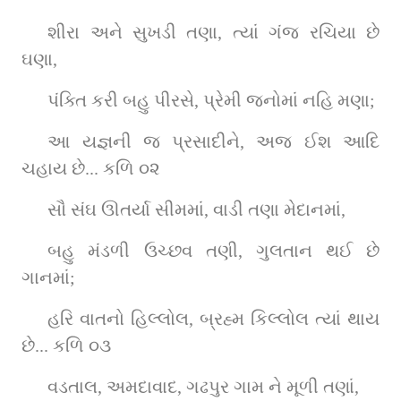
શીરા અને સુખડી તણા, ત્યાં ગંજ રચિયા છે 
ઘણા,
પંક્તિ કરી બહુ પીરસે, પ્રેમી જનોમાં નહિ મણા;
આ યજ્ઞની જ પ્રસાદીને, અજ ઈશ આદિ 
ચહાય છે... કળિ ૦૨
સૌ સંઘ ઊતર્યા સીમમાં, વાડી તણા મેદાનમાં,
બહુ મંડળી ઉચ્છવ તણી, ગુલતાન થઈ છે 
ગાનમાં;
હરિ વાતનો હિલ્લોલ, બ્રહ્મ કિલ્લોલ ત્યાં થાય 
છે... કળિ ૦૩
વડતાલ, અમદાવાદ, ગઢપુર ગામ ને મૂળી તણાં,