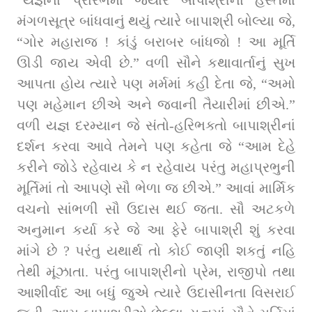
મંગળસૂત્ર બાંધવાનું થયું ત્યારે બાપાશ્રી બોલ્યા જે, 
“ગોર મહારાજ ! કાંડું બરાબર બાંધજો ! આ મૂર્તિ 
ઊડી જાય એવી છે.” વળી સૌને કથાવાર્તાનું સુખ 
આપતા હોય ત્યારે પણ મર્મમાં કહી દેતા જે, “અમો 
પણ મહેમાન છીએ અને જવાની તૈયારીમાં છીએ.” 
વળી યજ્ઞ દરમ્યાન જે સંતો-હરિભક્તો બાપાશ્રીનાં 
દર્શન કરવા આવે તેમને પણ કહેતા જે “આમ દેહે 
કરીને જોડે રહેવાય કે ન રહેવાય પરંતુ મહાપ્રભુની 
મૂર્તિમાં તો આપણે સૌ ભેળા જ છીએ.” આવાં માર્મિક 
વચનો સાંભળી સૌ ઉદાસ થઈ જતા. સૌ અટકળે 
અનુમાન કર્યા કરે જે આ ફેરે બાપાશ્રી શું કરવા 
માંગે છે ? પરંતુ યથાર્થ તો કોઈ જાણી શકતું નહિ 
તેથી મૂંઝાતા. પરંતુ બાપાશ્રીનો પ્રેમ, રાજીપો તથા 
આશીર્વાદ આ બધું જુએ ત્યારે ઉદાસીનતા વિસરાઈ 