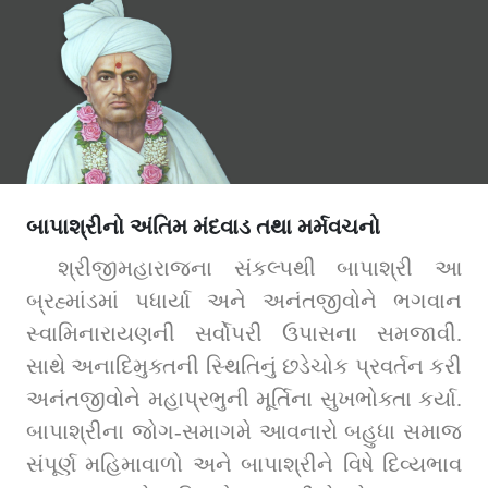
બાપાશ્રીનો અંતિમ મંદવાડ તથા મર્મવચનો
શ્રીજીમહારાજના સંકલ્પથી બાપાશ્રી આ 
બ્રહ્માંડમાં પધાર્યા અને અનંતજીવોને ભગવાન 
સ્વામિનારાયણની સર્વોપરી ઉપાસના સમજાવી. 
સાથે અનાદિમુક્તની સ્થિતિનું છડેચોક પ્રવર્તન કરી 
અનંતજીવોને મહાપ્રભુની મૂર્તિના સુખભોક્તા કર્યા. 
બાપાશ્રીના જોગ-સમાગમે આવનારો બહુધા સમાજ 
સંપૂર્ણ મહિમાવાળો અને બાપાશ્રીને વિષે દિવ્યભાવ 