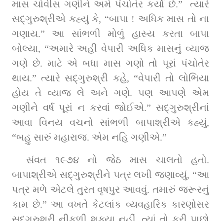
માસ ચોવીસ ગણીને અમે પંચોતેર કર્યાં છે.”  ત્યારે 
સદ્‌ગુરુશ્રીએ કહ્યું કે, “બાપા ! અધિક માસ તો ના 
ગણાય.” આ સાંભળી મોળું હાસ્ય કરતા બાપા 
બોલ્યા, “અમારે અહીં વેપારી અધિક માસનું વ્યાજ 
ગણે છે. માટે એ બધા માસ ગણો તો પૂરાં પંચોતેર 
થાય.” ત્યારે સદ્‌ગુરુશ્રી કહે, “વેપારી તો લોભિયા 
હોય તે વ્યાજ લે અને ગણે. પણ આપણે એમ 
ગણીને વર્ષ પૂરાં ન કરવાં જોઈએ.” સદ્‌ગુરુશ્રીનાં 
આવા વિનય વચનો સાંભળી બાપાશ્રીએ કહ્યું, 
“બહુ સારું મહારાજ. એમ નહિ ગણીએ.”
સંવત ૧૯૭૪ નો જેઠ માસ ચાલતો હતો. 
બાપાશ્રીએ સદ્‌ગુરુશ્રીને પત્ર લખી જણાવ્યું, “આ 
પત્ર મળે એટલે તુરત વૃષપુર આવવું. તમારું જરૂરનું 
કામ છે.” આ વખતે કેટલાંક વ્યવહારિક કારણોસર 
સદ્‌ગુરુશ્રી નીકળી શક્યા નહીં. ત્યાં તો ફરી પાછો 