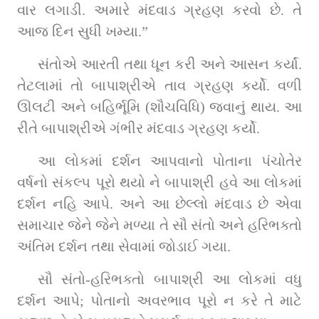
વાર લગાડી. અમારે મંદવાડ ગ્રહણ કરવો છે. તે 
આજ દિન સુધી ખમ્યા.”
સંતોએ આરતી તથા ધૂન કરી અને આસન કર્યાં. 
તેટલામાં તો બાપાશ્રીએ તાવ ગ્રહણ કર્યો. વળી 
ઊલટી અને બહિર્ભૂમિ (શૌચવિધિ) જવાનું થાય. આ 
રીતે બાપાશ્રીએ ગંભીર મંદવાડ ગ્રહણ કર્યો.
આ લોકમાં દર્શન આપવાનો પોતાના પંચોતેર 
વર્ષનો સંકલ્પ પૂરો થયો ને બાપાશ્રી હવે આ લોકમાં 
દર્શન નહિ આપે. અને આ છેલ્લો મંદવાડ છે એવા 
સમાચાર જેને જેને મળ્યા તે સૌ સંતો અને હરિભક્તો 
અંતિમ દર્શન તથા સેવામાં જોડાઈ ગયા.
સૌ સંતો-હરિભક્તો બાપાશ્રી આ લોકમાં વધુ 
દર્શન આપે; પોતાનો અવરભાવ પૂરો ન કરે તે માટે 