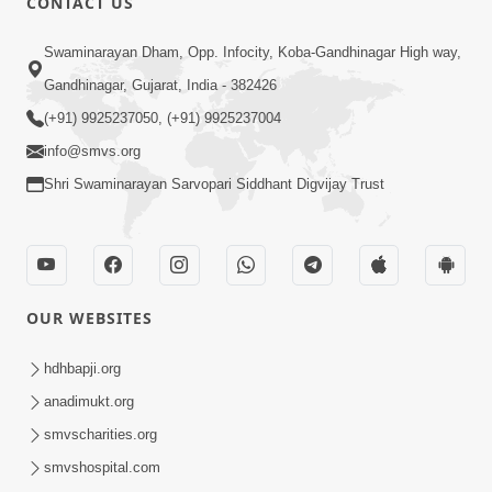
CONTACT US
Swaminarayan Dham, Opp. Infocity, Koba-Gandhinagar High way,
Gandhinagar, Gujarat, India - 382426
(+91) 9925237050, (+91) 9925237004
info@smvs.org
Shri Swaminarayan Sarvopari Siddhant Digvijay Trust
OUR WEBSITES
hdhbapji.org
anadimukt.org
smvscharities.org
smvshospital.com