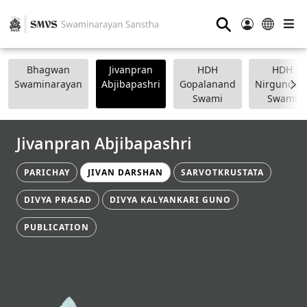
⚲
Bhagwan
Jivanpran
HDH
HDH
Swaminarayan
Abjibapashri
Gopalanand
Nirgundasj
Swami
Swami
Jivanpran Abjibapashri
PARICHAY
JIVAN DARSHAN
SARVOTKRUSTATA
DIVYA PRASAD
DIVYA KALYANKARI GUNO
PUBLICATION