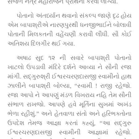
સજળ નેત્રે મહારાજને પ્રાર્થના કરવા લાગ્યા.
પોતાનો અંતર્ધ્યાન થવાનો સંકલ્પ જાણે દૃઢ હોય 
એમ બાપાશ્રીએ નારણપુરથી ધનજીભાઈને બોલાવી 
પોતાની મિલકતની વહેંચણી કરાવી લીધી. સૌ કોઈ 
અતિશય દિલગીર થઈ ગયા.
અષાઢ સુદ ૧૨ ની સવારે બાપાશ્રી પોતાનો 
ખાટલો ઉપડાવી મંદિરે દર્શને આવ્યા ને સૌની રજા 
માંગી. સદ્‌ગુરુશ્રી ઈશ્વરચરણદાસજી સ્વામીનો હાથ 
ઝાલીને બાપાશ્રી બોલ્યા, “સ્વામી ! રાજી રહેજો. 
રજા આપો ને આપણું મંડળ વિખરાય નહિ તેમ સૌની 
સંભાળ રાખજો. આપણે હવે મૂર્તિના સુખમાં અખંડ 
ભેળા રહીશું.” અને હેતવાળા સંતો અને હરિભક્તોના 
ઉપદેશ તેમજ આજ્ઞા કરતાં કહ્યું, “આ સદ્‌ગુરુ 
ઈશ્વરચરણદાસજી સ્વામીની આજ્ઞામાં રહેજો. 