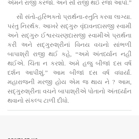
એમને રાજી કરજો. અને સૌ રાજી થઈ રજા આપો.”
સૌ સંતો-હરિભક્તો પ્રાર્થના-સ્તુતિ કરવા લાગ્યા. 
પરંતુ નિરર્થક. આખરે સદ્‌ગુરુ વૃંદાવનદાસજી સ્વામી 
અને સદ્‌ગુરુ ઈશ્વરચરણદાસજી સ્વામીએ પ્રાર્થના 
કરી અને સદ્‌ગુરુશ્રીનાં વિનય વચનો સાંભળી 
બાપાશ્રી રાજી થઈ કહે, “અમે અંતર્ધ્યાન નહીં 
થઈએ. ચિંતા ન કરશો. અમે હજુ બીજાં દસ વર્ષ 
દર્શન આપીશું.” આમ બીજાં દસ વર્ષ વધાર્યાં. 
મહારાજની મરજી હોય એમ જ થાય ને ? આમ, 
સદ્‌ગુરુશ્રીના વચને બાપાશ્રીએ પોતાનો અંતર્ધ્યાન 
થવાનો સંકલ્પ ટાળી દીધો.