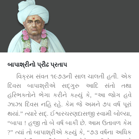
બાપાશ્રીનો પ્રૌઢ પ્રતાપ
વિક્રમ સંવત ૧૯૭૩ની સાલ ચાલતી હતી. એક 
દિવસ બાપાશ્રીએ સદ્‌ગુરુ આદિ સંતો તથા 
હરિભક્તોને ભેગા કરીને કહ્યું કે, “આ જોગ હવે 
ઝાઝા દિવસ નહિ રહે. કેમ જે અમને ૭૫ વર્ષ પૂરાં 
થયાં.” ત્યારે સદ્‌. ઈશ્વરચરણદાસજી સ્વામી બોલ્યા, 
“બાપા ! હજી તો બે વર્ષ બાકી છે. આમ ઉતાવળ કેમ 
?” ત્યાં તો બાપાશ્રીએ કહ્યું કે, “૭૩ વર્ષના અધિક 