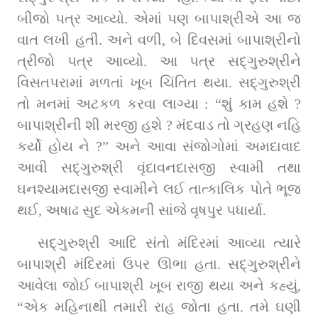
બીજો પત્ર આવ્યો. એમાં પણ બાપાશ્રીએ આ જ 
વાત લખી હતી. અને વળી, બે દિવસમાં બાપાશ્રીનો 
ત્રીજો પત્ર આવ્યો. આ પત્ર સદ્‌ગુરુશ્રીને 
વિસતપરામાં મળતાં ખૂબ ચિંતિત થયા. સદ્‌ગુરુશ્રી 
તો મનમાં અટકળ કરવા લાગ્યા : “શું કામ હશે ? 
બાપાશ્રીની શી મરજી હશે ? મંદવાડ તો ગ્રહણ નહિ 
કર્યો હોય ને ?” અને આવા સંજોગોમાં અમદાવાદ 
આવી સદ્‌ગુરુશ્રી વૃંદાવનદાસજી સ્વામી તથા 
ઘનશ્યામદાસજી સ્વામીને લઈ તાત્કાલિક પોતે ભૂજ 
થઈ, અષાઢ સુદ એકમની સાંજે વૃષપુર પધાર્યા.
સદ્‌ગુરુશ્રી આદિ સંતો મંદિરમાં આવ્યા ત્યારે 
બાપાશ્રી મંદિરમાં ઉપર ઊભા હતા. સદ્‌ગુરુશ્રીને 
આવેલા જોઈ બાપાશ્રી ખૂબ રાજી થયા અને કહ્યું, 
“એક મહિનાથી તમારી રાહ જોતા હતા. તમે ઘણી 