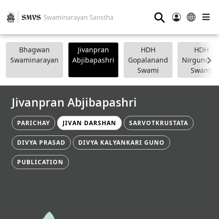
⚲
Bhagwan
Jivanpran
HDH
HDH
Swaminarayan
Abjibapashri
Gopalanand
Nirgundasj
Swami
Swami
Jivanpran Abjibapashri
PARICHAY
JIVAN DARSHAN
SARVOTKRUSTATA
DIVYA PRASAD
DIVYA KALYANKARI GUNO
PUBLICATION