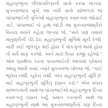
મહાપ્રભુના લીલાચરિત્રની વાતો કરવા લાગ્યા. 
મુક્તરાજના મુખે આ બધી વાતો સાંભળતાં જ 
પાંચાભાઈની વૃત્તિઓ મહાપ્રભુના સ્વરૂપમાં જોડાઈ 
ગઈ. પાંચાભાઈ બે હાથ જોડી આ મુક્તરાજશ્રીને 
વિનય વચને કહેવા લાગ્યા જે, “મને પણ તમારાં 
માતુશ્રીની પેઠે ઠેઠ મહાપ્રભુની મૂર્તિમાં મૂકી દેજો. 
મારી કાંઈ ભૂલચૂક થઈ હોય કે વાંકગુનો થયો હોય 
તો સર્વે માફ કરજો. અને મારા ઉપર રાજી રહેજો.” 
એમ પ્રાર્થના કરતા પાંચાભાઈની આંખમાં પ્રેમનાં 
આંસુ આવી ગયાં. ત્યારે મુક્તરાજ બોલ્યા જે, “કાંઈ 
ભૂલેય નથી, ચૂકેય નથી. એક મહાપ્રભુની મૂર્તિ છે. 
માટે મહાપ્રભુની મૂર્તિનું ધ્યાન કરો.” એમ વચન 
સાંભળતાંની સાથે જ પાંચાભાઈએ મહાપ્રભુના દિવ્ય 
સ્વરૂપનું ધ્યાન કર્યું. ધ્યાન કરતાની સાથે જ 
મહાપ્રભુની સાથે આ મુક્તરાજશ્રીનાં પણ દિવ્ય 