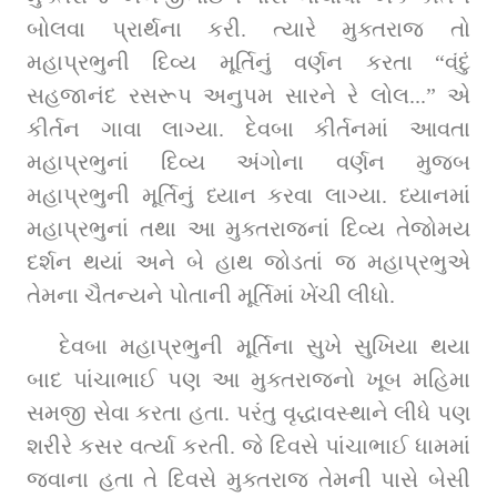
બોલવા પ્રાર્થના કરી. ત્યારે મુક્તરાજ તો 
મહાપ્રભુની દિવ્ય મૂર્તિનું વર્ણન કરતા “વંદું 
સહજાનંદ રસરૂપ અનુપમ સારને રે લોલ...” એ 
કીર્તન ગાવા લાગ્યા. દેવબા કીર્તનમાં આવતા 
મહાપ્રભુનાં દિવ્ય અંગોના વર્ણન મુજબ 
મહાપ્રભુની મૂર્તિનું ધ્યાન કરવા લાગ્યા. ધ્યાનમાં 
મહાપ્રભુનાં તથા આ મુક્તરાજનાં દિવ્ય તેજોમય 
દર્શન થયાં અને બે હાથ જોડતાં જ મહાપ્રભુએ 
તેમના ચૈતન્યને પોતાની મૂર્તિમાં ખેંચી લીધો.
દેવબા મહાપ્રભુની મૂર્તિના સુખે સુખિયા થયા 
બાદ પાંચાભાઈ પણ આ મુક્તરાજનો ખૂબ મહિમા 
સમજી સેવા કરતા હતા. પરંતુ વૃદ્ધાવસ્થાને લીધે પણ 
શરીરે કસર વર્ત્યા કરતી. જે દિવસે પાંચાભાઈ ધામમાં 
જવાના હતા તે દિવસે મુક્તરાજ તેમની પાસે બેસી 