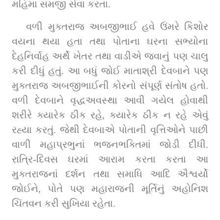
મહિમા સમજી સેવા કરતા.
વળી મુક્તરાજ અબજીભાઈ હવે ઉંમરે કિશોર 
વયના થયા હતા તથા પોતાના ઘરના સભ્યોના 
દેહનિર્વાહ અર્થે ખેતર તથા વાડીએ જવાનું પણ ચાલુ 
કરી દીધું હતું. આ બધું જોઈ માતાશ્રી દેવબાને પણ 
મુક્તરાજ અબજીભાઈની કોરનો સંપૂર્ણ સંતોષ હતો. 
વળી દેવબાને વૃદ્ધઅવસ્થા આવી ગયેલ હોવાથી 
શરીરે ક્યારેક ઠીક રહે, ક્યારેક ઠીક ન રહે એવું 
રહ્યા કરતું. જેથી દેવબાએ પોતાની વૃત્તિઓને પાછી 
વાળી મહાપ્રભુનાં ભજનભક્તિમાં જોડી દીધી. 
રાત્રિ-દિવસ ઘરમાં આરામ કરતા કરતા આ 
મુક્તરાજનાં દર્શન તથા સમાધિ આદિ ઐશ્વર્યો 
જોઈને, પોતે પણ મહારાજની મૂર્તિનું અહોનિશ 
ચિંતવન કરી સુખિયા રહેતા.