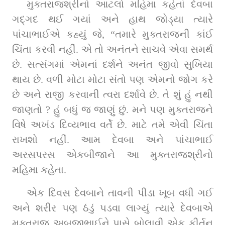
મુક્તરાજશ્રીનો આટલો મહિમા કહેતાં દેવબા 
ગદ્‌ગદ થઈ ગયાં અને હાથ જોડ્યા ત્યારે 
પાંચાભાઈએ કહ્યું જે, “તમારે મુક્તરાજની કાંઈ 
ચિંતા કરવી નહીં. એ તો અનંતને સાચવે એવા સમર્થ 
છે. સત્સંગમાં એમનાં દર્શને અનંત જીવો સુખિયા 
થાય છે. વળી મોટા મોટા સંતો પણ એમનો જોગ કરે 
છે અને રાજી કરવાની ત્વરા દર્શાવે છે. તે શું હું નથી 
જાણતો ? હું બધું જ જાણું છું. મને પણ મુક્તરાજને 
વિષે અખંડ દિવ્યભાવ વર્તે છે. માટે તમે એવી ચિંતા 
રાખશો નહીં. આમ દેવબા અને પાંચાભાઈ 
અરસપરસ એકબીજાને આ મુક્તરાજશ્રીનો 
મહિમા કહેતા.
એક દિવસ દેવબાને તાવની પીડા ખૂબ વધી ગઈ 
અને શરીર પણ ઠંડું પડવા લાગ્યું ત્યારે દેવબાએ 
મુક્તરાજ અબજીભાઈને પાસે બોલાવી એક કીર્તન 