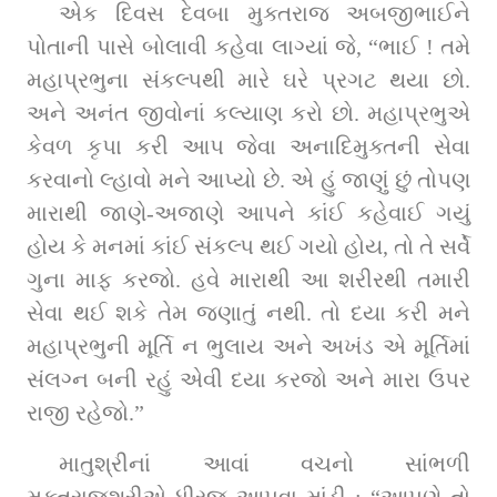
એક દિવસ દેવબા મુક્તરાજ અબજીભાઈને 
પોતાની પાસે બોલાવી કહેવા લાગ્યાં જે, “ભાઈ ! તમે 
મહાપ્રભુના સંકલ્પથી મારે ઘરે પ્રગટ થયા છો. 
અને અનંત જીવોનાં કલ્યાણ કરો છો. મહાપ્રભુએ 
કેવળ કૃપા કરી આપ જેવા અનાદિમુક્તની સેવા 
કરવાનો લ્હાવો મને આપ્યો છે. એ હું જાણું છું તોપણ 
મારાથી જાણે-અજાણે આપને કાંઈ કહેવાઈ ગયું 
હોય કે મનમાં કાંઈ સંકલ્પ થઈ ગયો હોય, તો તે સર્વે 
ગુના માફ કરજો. હવે મારાથી આ શરીરથી તમારી 
સેવા થઈ શકે તેમ જણાતું નથી. તો દયા કરી મને 
મહાપ્રભુની મૂર્તિ ન ભુલાય અને અખંડ એ મૂર્તિમાં 
સંલગ્ન બની રહું એવી દયા કરજો અને મારા ઉપર 
રાજી રહેજો.”
માતુશ્રીનાં આવાં વચનો સાંભળી 
મુક્તરાજશ્રીએ ધીરજ આપવા માંડી : “આપણે તો 