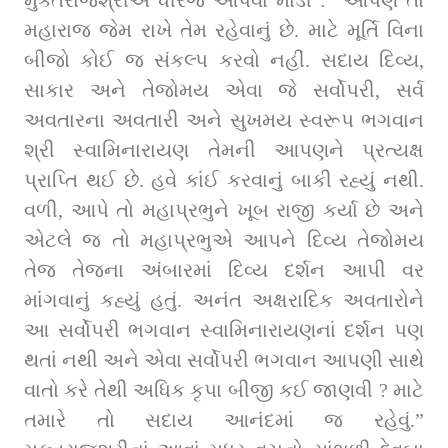
મહારાજ જેમ રાખે તેમ રહેવાનું છે. માટે મૂર્તિ વિના 
બીજો કોઈ જ સંકલ્પ કરવો નહીં. સદાય દિવ્ય, 
સાકાર અને તેજોમય એવા જે સર્વોપરી, સર્વ 
અવતારના અવતારી અને સુખમય સ્વરૂપ ભગવાન 
શ્રી સ્વામિનારાયણ તેમની આપણને પ્રત્યક્ષ 
પ્રાપ્તિ થઈ છે. હવે કાંઈ કરવાનું બાકી રહ્યું નથી. 
વળી, આપે તો મહાપ્રભુને ખૂબ રાજી કર્યા છે અને 
એટલે જ તો મહાપ્રભુએ આપને દિવ્ય તેજોમય 
તેજ તેજના અંબારમાં દિવ્ય દર્શન આપી વર 
માંગવાનું કહ્યું હતું. અનંત અક્ષરાદિક અવતારોને 
આ સર્વોપરી ભગવાન સ્વામિનારાયણનાં દર્શન પણ 
થતાં નથી અને એવા સર્વોપરી ભગવાન આપણી સાથે 
વાતો કરે તેથી અધિક કૃપા બીજી કઈ જાણવી ? માટે 
તમારે તો સદાય આનંદમાં જ રહેવું.” 