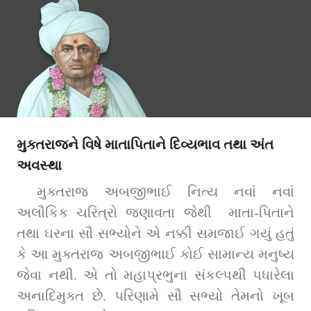
મુક્તરાજને વિષે માતાપિતાને દિવ્યભાવ તથા અંત
અવસ્થા
મુક્તરાજ અબજીભાઈ નિત્ય નવાં નવાં 
અલૌકિક ચરિત્રો જણાવતા જેથી  માતા-પિતાને 
તથા ઘરના સૌ સભ્યોને એ નક્કી સમજાઈ ગયું હતું 
કે આ મુક્તરાજ અબજીભાઈ કોઈ સામાન્ય મનુષ્ય 
જેવા નથી. એ તો મહાપ્રભુના સંકલ્પથી પધારેલા 
અનાદિમુક્ત છે. પરિણામે સૌ સભ્યો તેમનો ખૂબ 