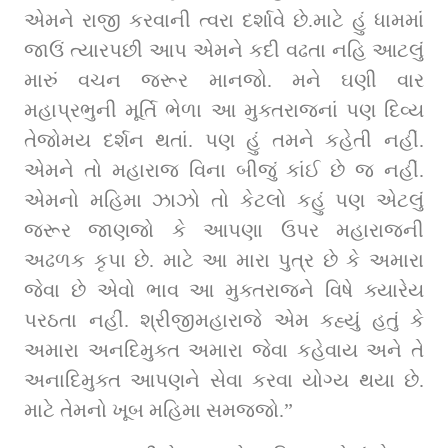
એમને રાજી કરવાની ત્વરા દર્શાવે છે.માટે હું ધામમાં 
જાઉં ત્યારપછી આપ એમને કદી વઢતા નહિ આટલું 
મારું વચન જરૂર માનજો. મને ઘણી વાર 
મહાપ્રભુની મૂર્તિ ભેળા આ મુક્તરાજનાં પણ દિવ્ય 
તેજોમય દર્શન થતાં. પણ હું તમને કહેતી નહીં. 
એમને તો મહારાજ વિના બીજું કાંઈ છે જ નહીં. 
એમનો મહિમા ઝાઝો તો કેટલો કહું પણ એટલું 
જરૂર જાણજો કે આપણા ઉપર મહારાજની 
અઢળક કૃપા છે. માટે આ મારા પુત્ર છે કે અમારા 
જેવા છે એવો ભાવ આ મુક્તરાજને વિષે ક્યારેય 
પરઠતા નહીં. શ્રીજીમહારાજે એમ કહ્યું હતું કે 
અમારા અનદિમુક્ત અમારા જેવા કહેવાય અને તે 
અનાદિમુક્ત આપણને સેવા કરવા યોગ્ય થયા છે. 
માટે તેમનો ખૂબ મહિમા સમજજો.”