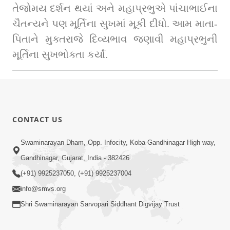
તેજોમય દર્શન થયાં અને મહાપ્રભુએ પાંચાભાઈના 
ચૈતન્યને પણ મૂર્તિના સુખમાં મૂકી દીધો. આમ માતા-
પિતાને મુક્તરાજે દિવ્યભાવ જણાવી મહાપ્રભુની 
મૂર્તિના સુખભોક્તા કર્યાં.
CONTACT US
Swaminarayan Dham, Opp. Infocity, Koba-Gandhinagar High way,
Gandhinagar, Gujarat, India - 382426
(+91) 9925237050, (+91) 9925237004
info@smvs.org
Shri Swaminarayan Sarvopari Siddhant Digvijay Trust