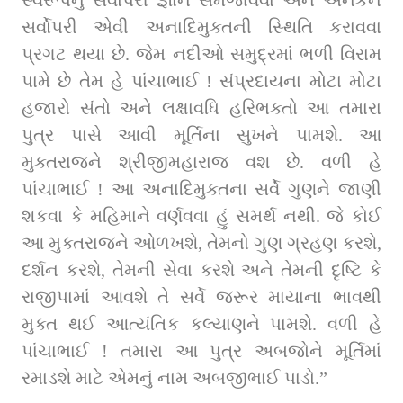
સર્વોપરી એવી અનાદિમુક્તની સ્થિતિ કરાવવા 
પ્રગટ થયા છે. જેમ નદીઓ સમુદ્રમાં ભળી વિરામ 
પામે છે તેમ હે પાંચાભાઈ ! સંપ્રદાયના મોટા મોટા 
હજારો સંતો અને લક્ષાવધિ હરિભક્તો આ તમારા 
પુત્ર પાસે આવી મૂર્તિના સુખને પામશે. આ 
મુક્તરાજને શ્રીજીમહારાજ વશ છે. વળી હે 
પાંચાભાઈ ! આ અનાદિમુક્તના સર્વે ગુણને જાણી 
શકવા કે મહિમાને વર્ણવવા હું સમર્થ નથી. જે કોઈ 
આ મુક્તરાજને ઓળખશે, તેમનો ગુણ ગ્રહણ કરશે, 
દર્શન કરશે, તેમની સેવા કરશે અને તેમની દૃષ્ટિ કે 
રાજીપામાં આવશે તે સર્વે જરૂર માયાના ભાવથી 
મુક્ત થઈ આત્યંતિક કલ્યાણને પામશે. વળી હે 
પાંચાભાઈ ! તમારા આ પુત્ર અબજોને મૂર્તિમાં 
રમાડશે માટે એમનું નામ અબજીભાઈ પાડો.”