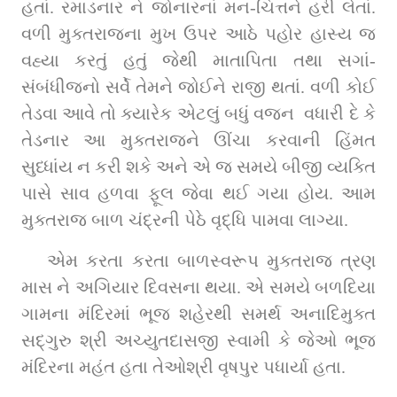
હતાં. રમાડનાર ને જોનારનાં મન-ચિત્તને હરી લેતાં. 
વળી મુક્તરાજના મુખ ઉપર આઠે પહોર હાસ્ય જ 
વહ્યા કરતું હતું જેથી માતાપિતા તથા સગાં-
સંબંધીજનો સર્વે તેમને જોઈને રાજી થતાં. વળી કોઈ 
તેડવા આવે તો ક્યારેક એટલું બધું વજન  વધારી દે કે 
તેડનાર આ મુક્તરાજને ઊંચા કરવાની હિંમત 
સુધ્ધાંય ન કરી શકે અને એ જ સમયે બીજી વ્યક્તિ 
પાસે સાવ હળવા ફૂલ જેવા થઈ ગયા હોય. આમ 
મુક્તરાજ બાળ ચંદ્રની પેઠે વૃદ્ધિ પામવા લાગ્યા.
એમ કરતા કરતા બાળસ્વરૂપ મુક્તરાજ ત્રણ 
માસ ને અગિયાર દિવસના થયા. એ સમયે બળદિયા 
ગામના મંદિરમાં ભૂજ શહેરથી સમર્થ અનાદિમુક્ત 
સદ્‌ગુરુ શ્રી અચ્યુતદાસજી સ્વામી કે જેઓ ભૂજ 
મંદિરના મહંત હતા તેઓશ્રી વૃષપુર પધાર્યા હતા.