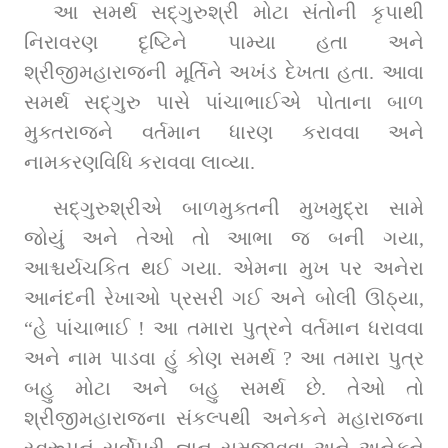
આ સમર્થ સદ્‌ગુરુશ્રી મોટા સંતોની કૃપાથી 
નિરાવરણ દૃષ્ટિને પામ્યા હતા અને 
શ્રીજીમહારાજની મૂર્તિને અખંડ દેખતા હતા. આવા 
સમર્થ સદ્‌ગુરુ પાસે પાંચાભાઈએ પોતાના બાળ 
મુક્તરાજને વર્તમાન ધારણ કરાવવા અને 
નામકરણવિધિ કરાવવા લાવ્યા.
સદ્‌ગુરુશ્રીએ બાળમુક્તની મુખમુદ્રા સામે 
જોયું અને તેઓ તો આભા જ બની ગયા, 
આશ્ચર્યચકિત થઈ ગયા. એમના મુખ પર અનેરા 
આનંદની રેખાઓ પ્રસરી ગઈ અને બોલી ઊઠ્યા, 
“હે પાંચાભાઈ ! આ તમારા પુત્રને વર્તમાન ધરાવવા 
અને નામ પાડવા હું કોણ સમર્થ ? આ તમારા પુત્ર 
બહુ મોટા અને બહુ સમર્થ છે. તેઓ તો 
શ્રીજીમહારાજના સંકલ્પથી અનેકને મહારાજના 
સ્વરૂપનું સર્વોપરી જ્ઞાન સમજાવવા અને અનેકને 