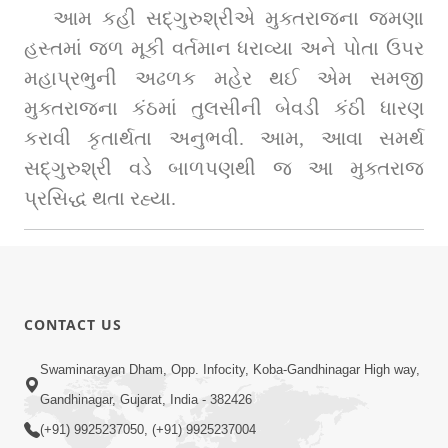
આમ કહી સદ્‌ગુરુશ્રીએ મુક્તરાજના જમણા 
હસ્તમાં જળ મૂકી વર્તમાન ધરાવ્યા અને પોતા ઉપર 
મહાપ્રભુની અઢળક મહેર થઈ એમ સમજી 
મુક્તરાજના કંઠમાં તુલસીની બેવડી કંઠી ધારણ 
કરાવી કૃતાર્થતા અનુભવી. આમ, આવા સમર્થ 
સદ્‌ગુરુશ્રી વડે બાળપણથી જ આ મુક્તરાજ 
પ્રસિદ્ધ થતા રહ્યા.
CONTACT US
Swaminarayan Dham, Opp. Infocity, Koba-Gandhinagar High way,
Gandhinagar, Gujarat, India - 382426
(+91) 9925237050, (+91) 9925237004