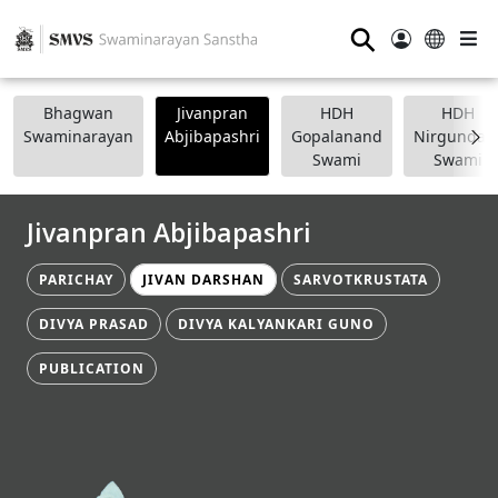
⚲
Bhagwan
Jivanpran
HDH
HDH
Swaminarayan
Abjibapashri
Gopalanand
Nirgundasj
Swami
Swami
Jivanpran Abjibapashri
PARICHAY
JIVAN DARSHAN
SARVOTKRUSTATA
DIVYA PRASAD
DIVYA KALYANKARI GUNO
PUBLICATION