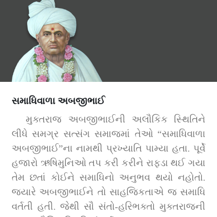
સમાધિવાળા અબજીભાઈ
મુક્તરાજ અબજીભાઈની અલૌકિક સ્થિતિને 
લીધે સમગ્ર સત્સંગ સમાજમાં તેઓ “સમાધિવાળા 
અબજીભાઈ”ના નામથી પ્રખ્યાતિ પામ્યા હતા. પૂર્વે 
હજારો ઋષિમુનિઓ તપ કરી કરીને રાફડા થઈ ગયા 
તેમ છતાં કોઈને સમાધિનો અનુભવ થયો નહોતો. 
જ્યારે અબજીભાઈને તો સાહજિકતાએ જ સમાધિ 
વર્તતી હતી. જેથી સૌ સંતો-હરિભક્તો મુક્તરાજની 