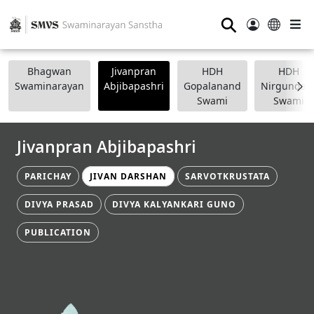
⚲
Bhagwan
Jivanpran
HDH
HDH
Swaminarayan
Abjibapashri
Gopalanand
Nirgundasj
Swami
Swami
Jivanpran Abjibapashri
PARICHAY
JIVAN DARSHAN
SARVOTKRUSTATA
DIVYA PRASAD
DIVYA KALYANKARI GUNO
PUBLICATION