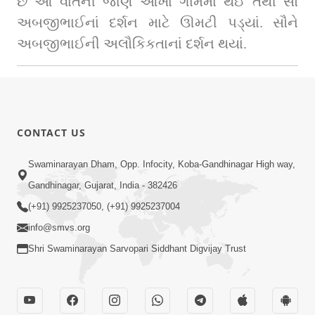
છે આ વાતની જાણ આખા ગામમાં થઈ તેથી સૌ 
અબજીભાઈનાં દર્શન માટે ઊમટી પડ્યાં. સૌને 
અબજીભાઈની અલૌકિકતાનાં દર્શન થયાં.
CONTACT US
Swaminarayan Dham, Opp. Infocity, Koba-Gandhinagar High way,
Gandhinagar, Gujarat, India - 382426
(+91) 9925237050, (+91) 9925237004
info@smvs.org
Shri Swaminarayan Sarvopari Siddhant Digvijay Trust