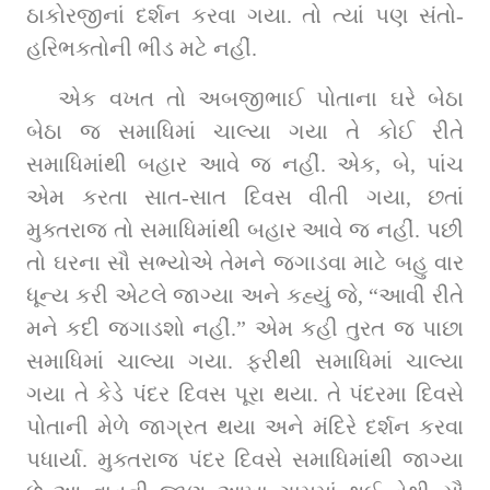
ઠાકોરજીનાં દર્શન કરવા ગયા. તો ત્યાં પણ સંતો-
હરિભક્તોની ભીડ મટે નહીં.
એક વખત તો અબજીભાઈ પોતાના ઘરે બેઠા 
બેઠા જ સમાધિમાં ચાલ્યા ગયા તે કોઈ રીતે 
સમાધિમાંથી બહાર આવે જ નહીં. એક, બે, પાંચ 
એમ કરતા સાત-સાત દિવસ વીતી ગયા, છતાં 
મુક્તરાજ તો સમાધિમાંથી બહાર આવે જ નહીં. પછી 
તો ઘરના સૌ સભ્યોએ તેમને જગાડવા માટે બહુ વાર 
ધૂન્ય કરી એટલે જાગ્યા અને કહ્યું જે, “આવી રીતે 
મને કદી જગાડશો નહીં.” એમ કહી તુરત જ પાછા 
સમાધિમાં ચાલ્યા ગયા. ફરીથી સમાધિમાં ચાલ્યા 
ગયા તે કેડે પંદર દિવસ પૂરા થયા. તે પંદરમા દિવસે 
પોતાની મેળે જાગ્રત થયા અને મંદિરે દર્શન કરવા 
પધાર્યા. મુક્તરાજ પંદર દિવસે સમાધિમાંથી જાગ્યા 