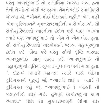
પરંતુ અબજીભાઈ તો સમાધિમાં ચાલ્યા ગયા હતા 
તેથી તેઓ તો બેસી જ રહ્યા. તેમને જોઈ સ્વામીશ્રી 
બોલ્યા જે, “એમને કોઈ ઉઠાડશો નહીં.” એમ કહી 
એક હરિભક્તને મુક્તરાજશ્રીની પાસે બેસાર્યા. સૌ 
સંતો-હરિભક્તો આરતીનાં દર્શન કરી પાછા આવ્યા 
ત્યારે પણ અબજીભાઈ તો એમ ને એમ બેઠા હતા. 
સૌ સંતો-હરિભક્તો અડખેપડખે જાય, મહાપ્રભુનાં 
દર્શન કરે, સેવા કરે પરંતુ સૌની દૃષ્ટિ વારંવાર 
અબજીભાઈ સામું રહ્યા કરે. અબજીભાઈ તો 
મહાપ્રભુની મૂર્તિના સુખમાં ગુલતાન બની ગયા હતા. 
તે દોઢ-બે કલાકે જાગ્યા ત્યારે પાસે બેઠેલા 
હરિભક્તને પૂછ્યું જે, “આરતી થઈ ?” ત્યારે તે 
હરિભક્ત કહે જે, “અબજીભાઈ ! આરતી તો 
ક્યારનીયે થઈ ગઈ. હમણાં ઠાકોરજીના થાળ 
આવશે.” પછી તો મુક્તરાજશ્રી ઊભા થઈ 