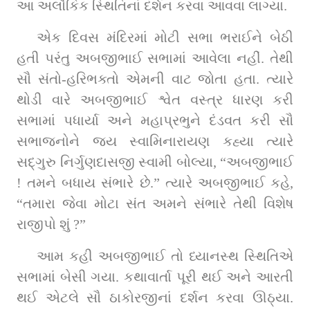
આ અલૌકિક સ્થિતિનાં દર્શન કરવા આવવા લાગ્યા.
એક દિવસ મંદિરમાં મોટી સભા ભરાઈને બેઠી 
હતી પરંતુ અબજીભાઈ સભામાં આવેલા નહીં. તેથી 
સૌ સંતો-હરિભક્તો એમની વાટ જોતા હતા. ત્યારે 
થોડી વારે અબજીભાઈ શ્વેત વસ્ત્ર ધારણ કરી 
સભામાં પધાર્યા અને મહાપ્રભુને દંડવત કરી સૌ 
સભાજનોને જય સ્વામિનારાયણ કહ્યા ત્યારે 
સદ્‌ગુરુ નિર્ગુણદાસજી સ્વામી બોલ્યા, “અબજીભાઈ 
! તમને બધાય સંભારે છે.” ત્યારે અબજીભાઈ કહે, 
“તમારા જેવા મોટા સંત અમને સંભારે તેથી વિશેષ 
રાજીપો શું ?”
આમ કહી અબજીભાઈ તો ધ્યાનસ્થ સ્થિતિએ 
સભામાં બેસી ગયા. કથાવાર્તા પૂરી થઈ અને આરતી 
થઈ એટલે સૌ ઠાકોરજીનાં દર્શન કરવા ઊઠ્યા. 