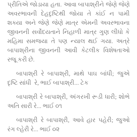
પ્રીતિએ જોડાયા હતા. આવા બાપાશ્રીને જેણે જેણે 
અવરભાવની દેહદૃષ્ટિથી જોયા તે કાંઈ ન પામી 
શક્યા અને જેણે જેણે માત્ર એમની અવરભાવના 
જીવનની સર્વોદયતાને નિહાળી માત્ર ગુણ લીધો કે 
મહિમા સમજ્યા તે પણ ન્યાલ થઈ ગયા. અત્રે 
બાપાશ્રીના જીવનની આવી કેટલીક વિશેષતાઓ 
રજૂ કરી છે.
બાપાશ્રી રે બાપાશ્રી, માથે પાઘ બાંધી; જુએ 
દૃષ્ટિ સાંધી  રે, ભાઈ બાપાશ્રી... ટેક
બાપાશ્રી રે બાપાશ્રી, અંગરખી રૂડી ધારી; શોભે 
અતિ સારી રે... ભાઈ ૦૧
બાપાશ્રી રે બાપાશ્રી, આવે હાર પહેરી; જુઓ 
રંગ લ્હેરી રે... ભાઈ ૦૨