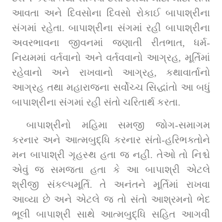
આવતા અને દિવસોના દિવસો રોકાઈ બાપાશ્રીના 
સંગમાં રહેતા. બાપાશ્રીના સંગમાં રહી બાપાશ્રીના 
અવરભાવના જીવનમાં જણાતી રીતભાત, ધર્મ-
નિયમમાં વર્તવાનો અને વર્તવવાનો આગ્રહ, મૂર્તિમાં 
રહેવાનો અને રાખવાનો આગ્રહ, કથાવાર્તાનો 
આગ્રહ તથા મહારાજના સર્વોચ્ચ સિદ્ધાંતો આ બધું 
બાપાશ્રીના સંગમાં રહી સંતો ચરિતાર્થ કરતા.
બાપાશ્રીનો મહિમા સમજી જોગ-સમાગમ 
કરનાર અને આત્મબુદ્ધિ કરનાર સંતો-હરિભક્તોને 
મન બાપાશ્રી ગૃહસ્થ હતા જ નહીં. તેઓ તો નિશ્ચે 
એવું જ સમજતા હતા કે આ બાપાશ્રી એટલે 
શ્રીજી સંકલ્પમૂર્તિ. તે અનંતને મૂર્તિમાં રાખવા 
આવ્યા છે અને એટલે જ તો સંતો આશ્રમનો ભેદ 
ભૂલી બાપાશ્રી સાથે આત્મબુદ્ધિ સહિત આગવી 