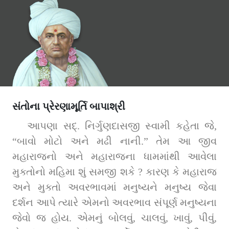
સંતોના પ્રેરણામૂર્તિ બાપાશ્રી
આપણા સદ્‌. નિર્ગુણદાસજી સ્વામી કહેતા જે, 
“બાવો મોટો અને મઢી નાની.” તેમ આ જીવ 
મહારાજનો અને મહારાજના ધામમાંથી આવેલા 
મુક્તોનો મહિમા શું સમજી શકે ? કારણ કે મહારાજ 
અને મુક્તો અવરભાવમાં મનુષ્યને મનુષ્ય જેવા 
દર્શન આપે ત્યારે એમનો અવરભાવ સંપૂર્ણ મનુષ્યના 
જેવો જ હોય. એમનું બોલવું, ચાલવું, ખાવું, પીવું, 