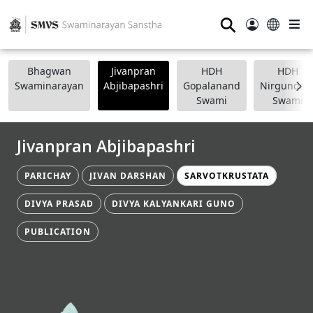
⚲
Bhagwan
Jivanpran
HDH
HDH
Swaminarayan
Abjibapashri
Gopalanand
Nirgundasj
Swami
Swami
Jivanpran Abjibapashri
PARICHAY
JIVAN DARSHAN
SARVOTKRUSTATA
DIVYA PRASAD
DIVYA KALYANKARI GUNO
PUBLICATION