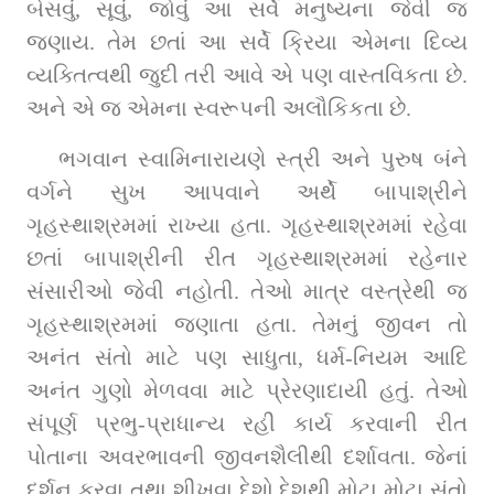
બેસવું, સૂવું, જોવું આ સર્વે મનુષ્યના જેવી જ 
જણાય. તેમ છતાં આ સર્વે ક્રિયા એમના દિવ્ય 
વ્યક્તિત્વથી જુદી તરી આવે એ પણ વાસ્તવિકતા છે. 
અને એ જ એમના સ્વરૂપની અલૌકિકતા છે.
ભગવાન સ્વામિનારાયણે સ્ત્રી અને પુરુષ બંને 
વર્ગને સુખ આપવાને અર્થે બાપાશ્રીને 
ગૃહસ્થાશ્રમમાં રાખ્યા હતા. ગૃહસ્થાશ્રમમાં રહેવા 
છતાં બાપાશ્રીની રીત ગૃહસ્થાશ્રમમાં રહેનાર 
સંસારીઓ જેવી નહોતી. તેઓ માત્ર વસ્ત્રેથી જ 
ગૃહસ્થાશ્રમમાં જણાતા હતા. તેમનું જીવન તો 
અનંત સંતો માટે પણ સાધુતા, ધર્મ-નિયમ આદિ 
અનંત ગુણો મેળવવા માટે પ્રેરણાદાયી હતું. તેઓ 
સંપૂર્ણ પ્રભુ-પ્રાધાન્ય રહી કાર્ય કરવાની રીત 
પોતાના અવરભાવની જીવનશૈલીથી દર્શાવતા. જેનાં 
દર્શન કરવા તથા શીખવા દેશો દેશથી મોટા મોટા સંતો 