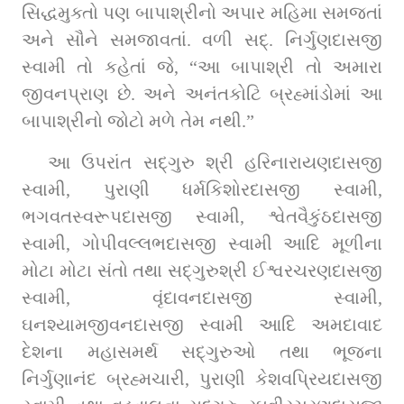
સિદ્ધમુક્તો પણ બાપાશ્રીનો અપાર મહિમા સમજતાં 
અને સૌને સમજાવતાં. વળી સદ્‌. નિર્ગુણદાસજી 
સ્વામી તો કહેતાં જે, “આ બાપાશ્રી તો અમારા 
જીવનપ્રાણ છે. અને અનંતકોટિ બ્રહ્માંડોમાં આ 
બાપાશ્રીનો જોટો મળે તેમ નથી.”
આ ઉપરાંત સદ્‌ગુરુ શ્રી હરિનારાયણદાસજી 
સ્વામી, પુરાણી ધર્મકિશોરદાસજી સ્વામી, 
ભગવતસ્વરૂપદાસજી સ્વામી, શ્વેતવૈકુંઠદાસજી 
સ્વામી, ગોપીવલ્લભદાસજી સ્વામી આદિ મૂળીના 
મોટા મોટા સંતો તથા સદ્‌ગુરુશ્રી ઈશ્વરચરણદાસજી 
સ્વામી, વૃંદાવનદાસજી સ્વામી, 
ઘનશ્યામજીવનદાસજી સ્વામી આદિ અમદાવાદ 
દેશના મહાસમર્થ સદ્‌ગુરુઓ તથા ભૂજના 
નિર્ગુણાનંદ બ્રહ્મચારી, પુરાણી કેશવપ્રિયદાસજી 