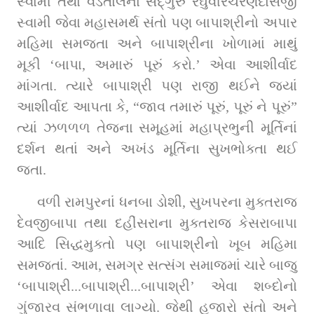
સ્વામી તથા વડતાલના સદ્‌ગુરુ રઘુવીરચરણદાસજી 
સ્વામી જેવા મહાસમર્થ સંતો પણ બાપાશ્રીનો અપાર 
મહિમા સમજતા અને બાપાશ્રીના ખોળામાં માથું 
મૂકી ‘બાપા, અમારું પૂરું કરો.’ એવા આશીર્વાદ 
માંગતા. ત્યારે બાપાશ્રી પણ રાજી થઈને જ્યાં 
આશીર્વાદ આપતા કે, “જાવ તમારું પૂરું, પૂરું ને પૂરું” 
ત્યાં ઝળળળ તેજના સમૂહમાં મહાપ્રભુની મૂર્તિનાં 
દર્શન થતાં અને અખંડ મૂર્તિના સુખભોક્તા થઈ 
જતા.
વળી રામપુરનાં ધનબા ડોશી, સુખપરના મુક્તરાજ 
દેવજીબાપા તથા દહીંસરાના મુક્તરાજ કેસરાબાપા 
આદિ સિદ્ધમુક્તો પણ બાપાશ્રીનો ખૂબ મહિમા 
સમજતાં. આમ, સમગ્ર સત્સંગ સમાજમાં ચારે બાજુ 
‘બાપાશ્રી...બાપાશ્રી...બાપાશ્રી’ એવા શબ્દોનો 
ગુંજારવ સંભળાવા લાગ્યો. જેથી હજારો સંતો અને 