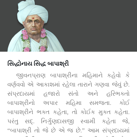
સિદ્ધોનાય સિદ્ધ બાપાશ્રી
જીવનપ્રાણ બાપાશ્રીના મહિમાને કહેવો કે 
વર્ણવવો એ આકાશમાં રહેલા તારાને ગણવા જેવું છે. 
સંપ્રદાયમાં હજારો સંતો અને હરિભક્તો 
બાપાશ્રીનો અપાર મહિમા સમજતા. કોઈ 
બાપાશ્રીને ભક્ત કહેતા, તો કોઈક મુક્ત કહેતા. 
પરંતુ સદ્‌. નિર્ગુણદાસજી સ્વામી કહેતા જે, 
“બાપાશ્રી તો જે છે એ જ છે.” આમ સંપ્રદાયમાં 