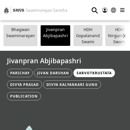
⚲
Bhagwan
Jivanpran
HDH
HDH
Swaminarayan
Abjibapashri
Gopalanand
Nirgundasj
Swami
Swami
Jivanpran Abjibapashri
PARICHAY
JIVAN DARSHAN
SARVOTKRUSTATA
DIVYA PRASAD
DIVYA KALYANKARI GUNO
PUBLICATION