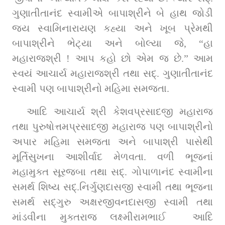
ગુણાતીતાનંદ સ્વામીએ બાપાશ્રીને બે હાથ જોડી 
જય સ્વામિનારાયણ કહ્યા અને ખૂબ પ્રેમથી 
બાપાશ્રીને ભેટ્યા અને બોલ્યા જે, “હા 
મહારાજશ્રી ! આપ કહો છો એમ જ છે.” આમ 
સ્વયં આચાર્ય મહારાજશ્રી તથા સદ્‌. ગુણાતીતાનંદ 
સ્વામી પણ બાપાશ્રીનો મહિમા સમજતા.
આદિ આચાર્ય શ્રી કેશવપ્રસાદજી મહારાજ 
તથા પુરુષોત્તમપ્રસાદજી મહારાજ પણ બાપાશ્રીનો 
અપાર મહિમા સમજતા અને બાપાશ્રી પાસેથી 
મૂર્તિસુખના આશીર્વાદ મેળવતા. વળી ભૂજનાં 
મહામુક્ત સૂરજબા તથા સદ્‌. ગોપાળાનંદ સ્વામીના 
સમર્થ શિષ્ય સદ્‌.નિર્ગુણદાસજી સ્વામી તથા ભૂજના 
સમર્થ સદ્‌ગુરુ અક્ષરજીવનદાસજી સ્વામી તથા 
માંડવીના મુક્તરાજ લક્ષ્મીરામભાઈ  આદિ 