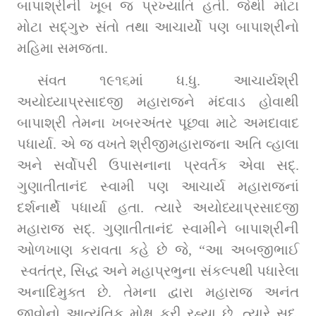
બાપાશ્રીની ખૂબ જ પ્રખ્યાતિ હતી. જેથી મોટા 
મોટા સદ્‌ગુરુ સંતો તથા આચાર્યો પણ બાપાશ્રીનો 
મહિમા સમજતા.
સંવત ૧૯૧૬માં ધ.ધુ. આચાર્યશ્રી 
અયોધ્યાપ્રસાદજી મહારાજને મંદવાડ હોવાથી 
બાપાશ્રી તેમના ખબરઅંતર પૂછવા માટે અમદાવાદ 
પધાર્યા. એ જ વખતે શ્રીજીમહારાજના અતિ વ્હાલા 
અને સર્વોપરી ઉપાસનાના પ્રવર્તક એવા સદ્‌. 
ગુણાતીતાનંદ સ્વામી પણ આચાર્ય મહારાજનાં 
દર્શનાર્થે પધાર્યા હતા. ત્યારે અયોધ્યાપ્રસાદજી 
મહારાજ સદ્‌. ગુણાતીતાનંદ સ્વામીને બાપાશ્રીની 
ઓળખાણ કરાવતા કહે છે જે, “આ અબજીભાઈ 
 સ્વતંત્ર, સિદ્ધ અને મહાપ્રભુના સંકલ્પથી પધારેલા 
અનાદિમુક્ત છે. તેમના દ્વારા મહારાજ અનંત 
જીવોનો આત્યંતિક મોક્ષ કરી રહ્યા છે. ત્યારે સદ્‌. 