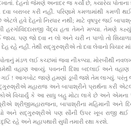
 દવા બરાબર કરી નહીં. પરિણામે કમળામાંથી કમળી થઈ. કમ
ટલે હવે દેહનો નિરધાર નથી; માટે વૃષપુર જઈ બાપાશ્રીના ચર
હરગોવિંદદાસજી વૈદ્ય હતા તેમને મળ્યા. તેમણે કહ્યું ક
 જાય. પણ જો દવા ન લો અને ચરી ન પાળો તો શિયાળા-ઉ
વર્તાય. પણ ચોમાસામાં રોગ જરૂર થશે અને દેહ રહે નહીં. તેથી સદ્‌
સામેથી વહાણ આવ્યું. પવનની દિશા બદલાઈ અને વહાણ
 આગબોટ જાણે હમણાં ડૂબી જશે તેમ લાગ્યું. પરંતુ 
ોટ 
િકોએ વિચાર્યું કે આ સાધુ બહુ મોટા લાગે છે અને એમન
ષ્ટિ રહે અને મહાપથારી સુધી તમારી રક્ષા કરશે.