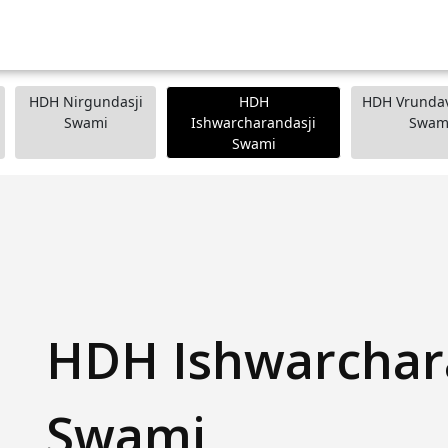
HDH Nirgundasji
HDH
HDH Vrundav
Swami
Ishwarcharandasji
Swam
Swami
HDH Ishwarchar
Swami