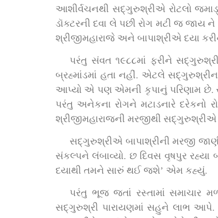
આશીર્વચનથી સદ્‌ગુરુશ્રીએ રોટલો જમાડ્યો અને રોગ જડમૂળમાંથી મટી ગયો. અનંત ડૉક્ટરોના પના જેની આગળ ટૂંકા પડે એવા મહાસમર્થ 
ડૉક્ટરની દવા લે પછી રોગ મટી જ જાય ને ?! આ પ્રસંગ સંવત ૧૮૫૮નો છે
પરંતુ સંવત ૧૯૮૮માં ફરીને સદ્‌ગુરુશ્રીએ પોતાનો સંકલ્પ પ્રબળ કર્યો અને એ વખતે તો બાપાશ્રી પણ અવરભાવમાં દેખાતા સ્વરૂપે આ 
બ્રહ્માંડમાં હતા નહીં. એટલે સદ્‌ગુરુશ્રીના સંકલ્પને કોણ રોકી શકે ? પણ છતાંય બાપાશ્રીની કૃપાથી બીજાં ૪૦ વર્ષ સુધી પોતે સૌને ખૂબ લાભ 
આપ્યો એ પણ એમની કૃપાનું પરિણામ છે. સદ્‌ગુરુશ્રી પોતે અનેકના રોગ અને ભવરોગ એટલે કે જન્મમરણની ભવાટવીના રોગમાંથી મુક્
પરંતુ અનેકના રોગને મટાડનારે દરેકનો 
શ્રીજીમહારાજની
સદ્‌ગુરુશ્રીએ બાપાશ્રીની મરજી જાણી એટલે પોતાનો અંતર્ધાન થવાનો સંકલ્પ માંડી વાળ્યો અને જેવી શ્રીજીમહારાજની ઇચ્છા એમ જાણી 
સંકલ્પને લંબાવ્યો. છ દિવસ વૃષપુર રહ્
દયાથી તમને સારું થઈ જશે’ એમ કહ્યું.
પરંતુ ભૂજ જતાં રસ્તામાં સમાચાર મળ્યા કે માનકુવામા
સદ્‌ગુરુશ્રી પારાયણમાં સહુને લાભ આપે. અને તેથી જ સદ્‌ગુરુશ્રી માનકુવા પધાર્યા. બે દિવસ બાદ બાપાશ્રી માનકુવા પધાર્યા. સદ્‌ગુરુશ્રીએ 