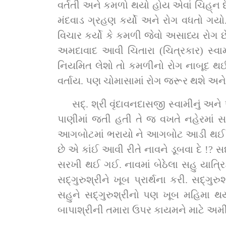
વર્તતી અને કમળો થયો હોય એવાં ચિહ્‌ન દેખાતાં. દેહનો જેમણે અનાદર જ કર્યો છે, ક્યારેય પોતાના દેહ સામું જોયું જ નથી એવા સદ્‌ગુરુશ્રીએ 
મંદવાડ ગ્રહણ કર્યો અને રોગ વધતો ગયો.
વિચાર કર્યો કે કમળી જેવો અસાધ્ય રોગ છે એ
અમદાવાદ આવી ચિતારા (ચિત્રકાર) સ્વામી 
નિયમિત લેશો તો કમળીનો રોગ નાબૂદ થઈ
સદ્‌. શ્રી વૃંદાવનદાસજી સ્વામીનું અને પોતાનું મંડળ લઈ કચ્છમાં જવા નીકળ્યા. મોરબીથી નવલખી ગયા. ત્યાંથી આગબોટમાં બેઠા. આગબોટ 
પાણીમાં જતી હતી તે જ વખતે નહેરમાં 
આગબોટમાં ભરાયો ને આગબોટ આડી થઈ ગઈ !
છે એ કાંઈ આવી રીતે નાવને ડૂબવા દે !? સદ્‌ગુરુશ્રીએ મહારાજ અને બાપાશ્રીને પ્રાર્થના કરી એટલામાં તો એ થાંભલો ભાંગી ગયો ને આગબ
સરખી થઈ ગઈ. નાવમાં બેઠેલા સહુ યાત્ર
સદ્‌ગુરુશ્રીને ખૂબ પ્રાર્થના કરી. સદ્‌ગુરુશ્રીએ શ્રીજીમહારાજના, બાપાશ્રીના મહિમાની અને દિવ્યભાવની વાતોથી સૌને મહિમાસભર કર્યા. 
સહુને સદ્‌ગુરુશ્રીનો પણ ખૂબ મહિમા થયો અને સદ્‌ગુરુશ્રીએ પણ સૌની ઉપર ખૂબ રાજી થઈ આશીર્વાદ આપ્યા કે શ્રીજીમહારાજ અને 
બાપાશ્રીની તમારા ઉપર કાયમને માટે અમીદૃ