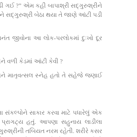
ંટી પડી 
અનંત જીવોના આ લોક-પરલોકમાં દુઃખો દૂર 
 સ્વાદ, સ્નેહ, લોભ આદિ અનંત પ્રકારની આંટીઓને તોડનારા સદ્‌ગુરુશ્રીને વળી કેડમાં આંટી કેવી ?