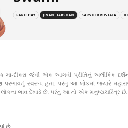
PARICHAY
JIVAN DARSHAN
SARVOTKRUSTATA
D
ના ભાવ દેખાડે છે. પરંતુ આ તો એક મનુષ્યચરિત્ર છ
ાં છે,