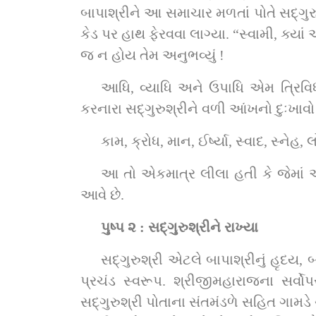
બાપાશ્રીને આ સમાચાર મળતાં પોતે સદ્‌ગુરુશ્રી પાસે આવ્યા. અને પૂછ્યું, “સ્વામી, શું થયું ? આંટી પડી ગઈ ?” એમ કહી બાપાશ્રી સદ્‌ગુરુશ્રીને 
કેડ પર હાથ ફેરવવા લાગ્યા. “સ્વામી, ક્યાં આંટી પડી છે
જ ન હોય તેમ અનુભવ્યું !
આધિ, વ્યાધિ અને ઉપાધિ એમ ત્રિવિધ 
કરનારા સદ્‌ગુરુશ્રીને વળી આંખનો દુઃખાવ
આ તો એકમાત્ર લીલા હતી કે જેમાં આપણને બાપાશ્રીનો સદ્‌ગુરુશ્રી પ્રત્યે કેવો
આવે છે.
પુષ્પ ૨ : સદ્‌ગુરુશ્રીને રાખ્યા
સદ્‌ગુરુશ્રી એટલે બાપાશ્રીનું હૃદય, બાપાશ્રીનું સર્વસ્વ અને શ્રીજીમહારાજના તથા બાપાશ્રીના સંકલ્પોને સાકાર કરવા માટે પધારેલું એક 
પ્રચંડ સ્વરૂપ. શ્રીજીમહારાજના સર્વોપરી સિદ્ધાંતોના અવિચળ ખ
સદ્‌ગુરુશ્રી પોતાના સંતમંડળે સહિત ગામડે ગામડે વિચરણ કરતાં કરતાં ઢઢાલ આવ્યા. આ દરમ્યાન સદ્‌ગુરુશ્રીની તબિયત નરમ રહેતી. શરીરે કસર 