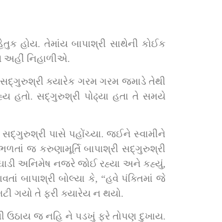
ણે અહીં નિહાળીએ.
ા હતા તે સમયે 
ં બાપાશ્રી બોલ્યા કે, “હવે પંક્તિમાં જે 
વાદથી સદ્‌ગુરુશ્રીનો આંખનો દુખાવો મટી ગયો તે ફરી ક્યારેય ન થયો.