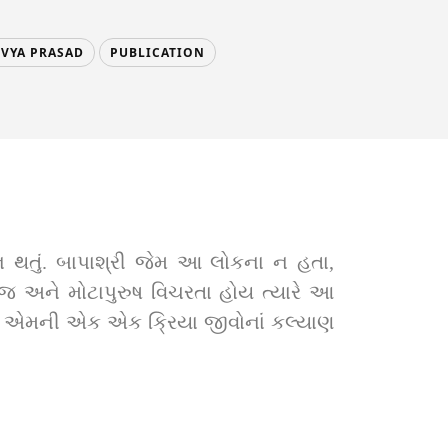
IVYA PRASAD
PUBLICATION
ે. એમની એક એક ક્રિયા જીવોનાં કલ્યાણ 