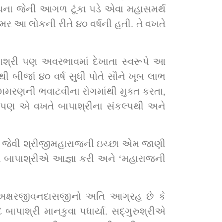
. પણ એ વખતે બાપાશ્રીના સંકલ્પથી અને 
વી બાપાશ્રીએ આજ્ઞા કરી અને ‘મહારાજની 