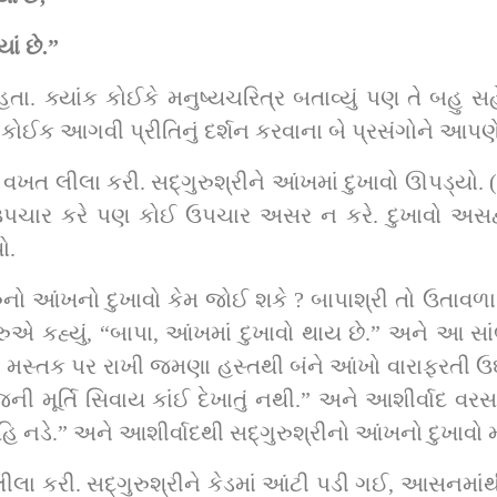
ાં છે.”
ી કોઈક આગવી પ્રીતિનું દર્શન કરવાના બે પ્રસંગોને આપ
 પણ કોઈ ઉપચાર અસર ન કરે. દુખાવો અસહ્ય હતો. સદ્‌ગુરુશ્રી પોઢ્ય
.  
 મૂર્તિ સિવાય કાંઈ દેખાતું નથી.” અને આશીર્વાદ વરસાવતા
આવે તે મહારાજને જમાડજો. તમને કાંઈ નહિ નડે.” અને આશીર્