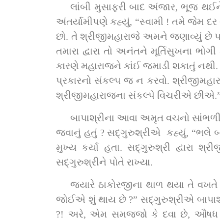
લાંબી મુસાફરી બાદ અંજાર, ભૂજ થઈને 
અંતર્યામીપણે કહ્યું, “સ્વામી ! તમે જે
છો. તે શ્રીજીમહારાજે અમને જણાવ્યું છ
તમારા દ્વારા તો અનંતને મૂર્તિસુખના ભોગી કરવા છે. સદ્‌ગુરુશ્રીએ કહ્યું, “બાપા ! દયાળુ, આપના સંકલ્પો બહ
કારણે મહારાજને કાંઈ જમાડી શકાતું નથી. હ
પ્રકારનો સંકલ્પ જ ન કરવો. શ્રીજીમહારા
શ્રીજીમહારાજના સંકલ્પે વિચરીએ છીએ.
બાપાશ્રીના આવા અમૃત વચનો સાંભળી સદ્‌ગુરુશ્રીએ કરેલો સંકલ્પ ફેરવી નાખ્યો કારણ કે સ્વતંત્ર પુરુષ હતા. એમને ક્યાં કો
જવાનું હતું ? સદ્‌ગુરુશ્રીએ  કહ્યું, “ભલે બાપા, જેવી આપની મરજી.” બાપાશ્રીએ પણ શ્રીજીમહારાજના સંકલ્પના પ્રવર્તન માટે સદ્‌ગુરુશ્રીને 
મુખ્ય કર્યા હતા. સદ્‌ગુરુશ્રી દ્વારા શ્રીજીમહારાજનો સંકલ્પ બહુ મોટો હતો તે વખતને બાપાશ્રી સારી રીતે જાણતા હતા અને તેથી જ 
સદ્‌ગુરુશ્રીને પોતે રાખ્યા.
જ્યારે ઠાકોરજીના થાળ થયા તે વખતે બાપાશ્રી સદ્‌ગુરુશ્રીની પાસે આવીને બેઠા ને સંતોને કહ્યું કે, “સં
જોઈએ શું થાય છે ?” સદ્‌ગુરુશ્રીએ બાપાશ્રીને કહ્યું કે, “બાપા, મારાથી નહિ જમાય.” બાપાશ્રીએ કહ્યું, “અરે સ્વામી, કેમ આવી લીલા કરો છો 
?! અરે, એમ સમજજો કે દવા છે, ઔષધ છ