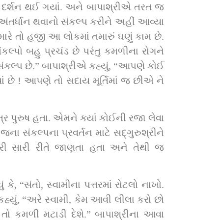
ાં દર્શન થઈ ગયાં. અને બાપાશ્રીએ તરત જ 
ંતર્ધાન થવાનો સંકલ્પ કરીને અહીં આવ્યા 
 તો હજી આ લોકમાં તમારું ઘણું કામ છે. 
સંકલ્પ છે.” બાપાશ્રીએ કહ્યું, “આપણે કોઈ 
 છે ! આપણે તો સદાય મૂર્તિમાં જ છીએ ને 
 કમળી મટાડી દેશે.” બાપાશ્રીના આવા 