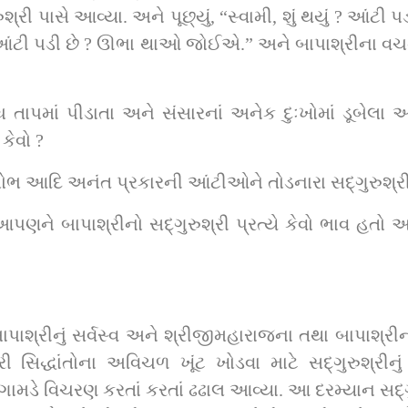
 ? ઊભા થાઓ જોઈએ.” અને બાપાશ્રીના વચને સદ્‌ગુરુશ્રી બેઠા થયા તે જાણે આ
તાપમાં પીડાતા અને સંસારનાં અનેક દુઃખોમાં ડૂબેલા 
ો કેવો ?
કામ, ક્રોધ, માન, ઈર્ષ્યા,
 ભાવ હતો અને માતૃવત્સલ સ્નેહ હતો તે સહેજે જણાઈ 
ૂંટ ખોડવા માટે સદ્‌ગુરુશ્રીનું પ્રાગટ્ય હતું. આપણા સહુનાય લાડીલા 