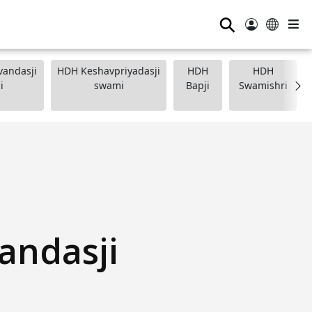
⚲
andasji
HDH Keshavpriyadasji
HDH
HDH
i
swami
Bapji
Swamishri
andasji