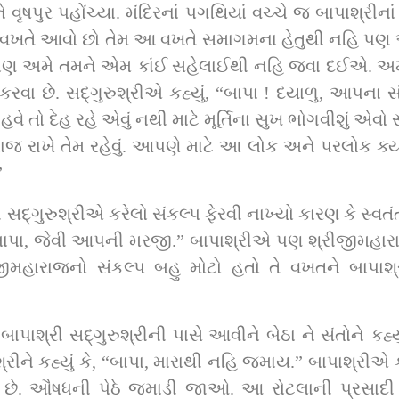
વૃષપુર પહોંચ્યા. મંદિરનાં પગથિયાં વચ્ચે જ બાપાશ્રીન
મ દર વખતે આવો છો તેમ આ વખતે સમાગમના હેતુથી નહિ પણ અ
ે પણ અમે તમને એમ કાંઈ સહેલાઈથી નહિ જવા દઈએ. અમારે
ુ પ્રચંડ છે પરંતુ કમળીના રોગને 
વે તો દેહ રહે એવું નથી માટે મૂર્તિના સુખ ભોગવીશું એવો 
જ રાખે તેમ રહેવું. આપણે માટે આ લોક અને પરલોક ક્યાં
”
ઈની રજા લેવા 
તો, સ્વામીના પત્તરમાં રોટલો નાખો. 
ે. ઔષધની પેઠે જમાડી જાઓ. આ રોટલાની પ્રસાદી તો