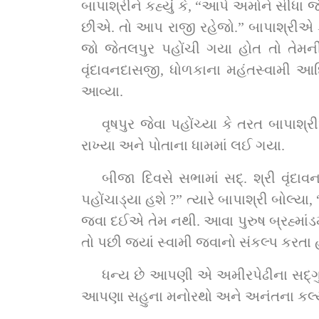
બાપાશ્રીને કહ્યું કે, “આપે અમોને સીધા જેતલપુર જવાની આજ્ઞા કરી હ
છીએ. તો આપ રાજી રહેજો.” બાપાશ્રીએ કહ
જો જેતલપુર પહોંચી ગયા હોત તો તેમની સેવા
વૃંદાવનદાસજી, ધોળકાના મહંતસ્વામી આદિ
આવ્યા.
વૃષપુર જેવા પહોંચ્યા કે તરત બાપાશ્
રાખ્યા અને પોતાના ધામમાં લઈ ગયા.
બીજા દિવસે સભામાં સદ્‌. શ્રી વૃંદાવનદાસજી સ્વામીએ બાપાશ્રીને પૂછ્યું કે, “બાપા, સાધુ બળદેવચરણદાસજીને મહારાજે કયા સ્થાનમાં 
પહોંચાડ્યા હશે ?” ત્યારે બાપાશ્રી બોલ
જવા દઈએ તેમ નથી. આવા પુરુષ બ્રહ્માંડમાં ન રહે તો કેટલી મોટ
તો પછી જ્યાં સ્વામી જવાનો સંકલ્પ કરતા હત
ધન્ય છે આપણી એ અમીરપેઢીના સદ્‌ગુરુશ્રીને કે જેમણે પોતે આ લોકમાં રહેવાનો સંકલ્પ સુધ્ધાં ન કર્યો અને ધન્ય છે બાપાશ્રીને કે જેમણે 