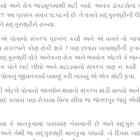
. તે વખતે સદ્‌ગુરુશ્રીની ઉંમર આ લોકની રીતે ૪૦ વર્ષની હતી. તે વખતે 
શ્રીજીમહારાજે અને બાપાશ્રીએ દયા કરીને સદ્‌ગુરુશ્રીને રાખ્યા.
ત કરતા, 
રોગ પોતે લઈ લીધો અને મટાડવાનો સંકલ્પ પણ ન કર્યો
 મરજીથી સદ્‌ગુરુશ્રીએ પોતાનું જીવનકાર્ય બમણું કરી નાખ્યું એ એક મોટી કૃપા.
યા બાદ ક્યાંય પણ રોકાયા વિના સીધા જ જેતલપુર જવું એ
ં પારાયણ બેસવાની છે અને સદ્‌ગુરુ અક્ષરજીવનદાસજીનો અતિ આગ્રહ છે કે 