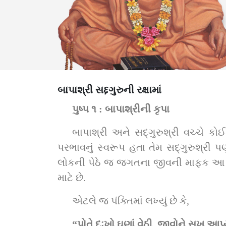
બાપાશ્રી સદ્દગુરુની રક્ષામાં
પુષ્પ ૧ : બાપાશ્રીની કૃપા
બાપાશ્રી અને સદ્‌ગુરુશ્રી વચ્ચે કોઈક મા-દીકરા જેવી એક આગવી પ્રીતિનું અલૌકિક દર્શન થતું. બાપાશ્રી જેમ આ લોકના ન હતા, 
પરભાવનું સ્વરૂપ હતા તેમ સદ્‌ગુરુશ્રી પણ પરભાવનું સ્વરૂપ હતા. પરંતુ આ લોકમાં જ્યારે મહારાજ અને મોટાપુરુષ વિચરતા હોય ત્યારે આ 
લોકની પેઠે જ જગતના જીવની માફક આ લોક
માટે છે.
એટલે જ પંક્તિમાં લખ્યું છે કે,
“પોતે દુઃખો ઘણાં વેઠી, જીવોને સુખ આપ્ય