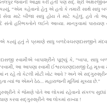
તી પણ સદ્‌. શ્રી અક્ષરજીવનદાસજી સ્વામીના આગ્રહથી અહીં આવ્યા 
્યું, “એમ કહેવાનો હેતુ એ હતો કે તમારી સાથે સાધુ બળ
 માટે બીજા સાધુ હોય તે માટે કહેલું, હવે તો અહીંયાં જ 
 સંતો હરિભક્તોને લઈને આવ્યા. માનકુવામાં પારાયણ થઈ 
રીએ કહ્યું હતું તે પ્રમાણે સાધુ બળદેવચરણદાસજીને મંદ
્યા, “સ્વામી, આ આપણા સ્વામી ઈશ્વરચરણદાસજી દેહ મૂકવ
ી ખોટ આવે ? અને એ સદ્‌ગુરુશ્રીના બદલામાં અમે આ સંતને ધામમાં લઈ ગયા 
ા ત્યાં જ એમને ઠેઠ... મહારાજની મૂર્તિમાં મૂક્યા છે.”
આપણા સહુના મનોરથો અને અનંતના કલ્યાણ કરવા સદ્‌ગુરુશ્રીને આ લોકમાં રાખ્યા !