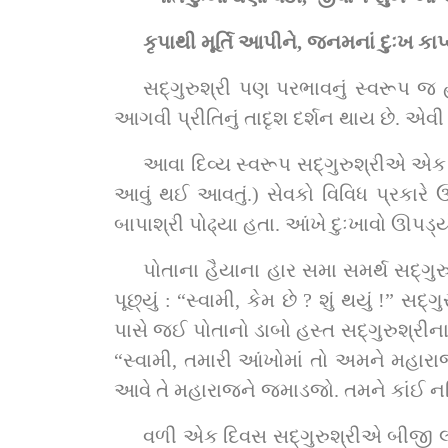
કૃપાથી મૂર્તિ આપીને, જનમનાં દુઃખ કાપ્ય
સદ્‌ગુરુશ્રી પણ પરભાવનું સ્વરૂપ જ હતા. ક્યાંક કોઈકે મનુષ્યચરિત્ર બતાવ્યું પણ તે બહુ સહેતુક હોય. તેમાંય બાપાશ્રી સાથેની કોઈક 
આગવી પ્રીતિનું તાદૃશ દર્શન થાય છે. એવ
આવા દિવ્ય સ્વરૂપ સદ્‌ગુરુશ્રીએ એક વખત લીલા કરી. સદ્‌ગુરુશ્રીને આંખમાં દુખાવો ઊપડ્યો. (સદ્‌ગુરુશ્રી ક્યારેક ગરમ ગરમ જમાડે તેથી 
આવું થઈ આવતું.) સેવકો વિવિધ પ્રકારે ઉપચાર કરે
બાપાશ્રી પોઢ્યા હતા. આંખે દુઃખાવો ઊપડ્યો
પોતાના હૈયાના હાર સમા સમર્થ સદ્‌ગુરુનો આંખનો દુખાવો કેમ જોઈ શકે ? બાપાશ્રી તો ઉતાવળા સદ્‌ગુરુશ્રી પાસે પહોંચ્યા. જઈને સ્વામીને 
પૂછ્યું : “સ્વામી, કેમ છે ? શું થયું !” સદ્‌ગુરુએ કહ્યું, “બાપા, આંખમાં દુખાવો થાય છે.” અને આ સાંભળતાં જ કરુણામૂર્તિ બાપાશ્રી સદ્‌ગુરુશ્રી 
પાસે જઈ પોતાનો ડાબો હસ્ત સદ્‌ગુરુશ્રીના મસ્તક પર રાખી જમણા હસ્તથી બંને આંખો વારાફરતી ઉઘાડી અનિમેષ નજરે જોઈ રહ્યા અને કહ્યું, 
“સ્વામી, તમારી આંખોમાં તો અમને મહારાજની
વળી એક દિવસ સદ્‌ગુરુશ્રીએ બીજી લીલા કરી. સદ્‌ગુરુશ્રીને કેડમાં આંટી પડી ગઈ, આસનમાંથી ઉઠાય જ નહિ ને પડખું ફરે તોપણ દુખાય. 