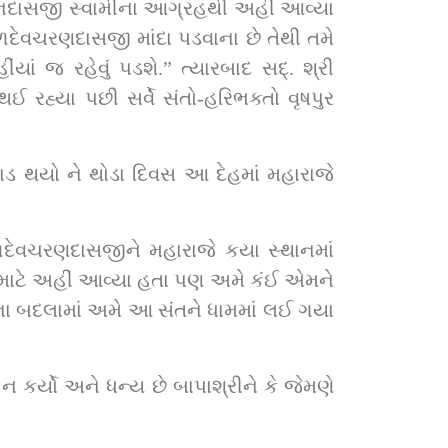
દેવચરણદાસજી માંદા પડવાના છે તેથી તમે 
રહેવું પડશે.” ત્યારબાદ સદ્‌. શ્રી 
રહ્યા પછી સર્વે સંતો-હરિભક્તો વૃષપુર 
વાડ થયો ને થોડા દિવસ આ દેહમાં મહારાજે 
ા માટે અહીં આવ્યા હતા પણ અમે કંઈ એમને 