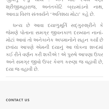
શ્રીજીમહારાજ, અનંતકોટિ બ્રહ્માંડનો નાથ, 
આવડા વિરલ સંતવર્યને ‘અતિશય મોટા’ કહે છે.
ધન્ય છે આવા દયાળુમૂર્તિ સદ્‌ગુરુશ્રીને કે 
જેમણે પોતાના સમગ્ર જીવનકાળ દરમ્યાન નાનાં-
મોટાં આવાં તો અનેકાનેક અપમાનોને સહન કર્યાં છે 
છતાંય આપણે એમની દયાનું આ લોકના શબ્દમાં 
કઈ રીતે વર્ણન કરી શકીએ ! એ પુરુષે આપણા ઉપર 
અને સમગ્ર જીવો ઉપર કેવળ કરુણા જ વહાવી છે, 
દયા જ વહાવી છે.
CONTACT US