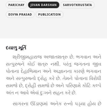
PARICHAY
JIVAN DARSHAN
SARVOTKRUSTATA
DIVYA PRASAD
PUBLICATION
દયાળુ મૂર્તિ
શ્રીજીમહારાજ અજાતશત્રુ છે. ભગવાન અને 
સત્પુરુષને કોઈ શત્રુ નથી. પરંતુ જગતના જીવ 
પોતાના દેહાભિમાન અને અજ્ઞાનના કારણે ભગવાન 
અને સત્પુરુષનો દ્રોહ કરે છે. તેમને પોતાના વિરોધી 
સમજે છે, દ્રોહી સમજે છે અને પરિણામે કોટિ કલ્પે 
અંત ન આવે એવાં દુઃખને સહન કરે છે.
સાગરના ઊંડાણમાં અનેક રત્નો પડ્યા હોય છે 