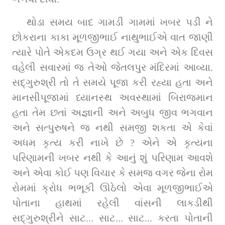
થોડા સમય બાદ ગામડી ગામમાં ખબર પડી ને 
છોકરાના કાકા મૂળજીભાઈ નાથુભાઈએ વાત જાણી 
ત્યારે પોતે એકદમ ઉગ્ર થઈ ગયા અને એક દિવસ 
વહેલી સવારમાં જ તેઓ જેતલપુર મંદિરમાં આવ્યા. 
સદ્‌ગુરુશ્રી તો તે સમયે પૂજા કરી રહ્યા હતા અને 
માનસીપૂજામાં ધ્યાનસ્થ અવસ્થામાં બિરાજમાન 
હતા તેમ છતાં અજ્ઞાની અને અબુધ જીવ ભગવાન 
અને સત્પુરુષને જ નથી સમજી શકતા એ કેવાં 
અધમ કૃત્ય કરી નાખે છે ? એને એ કૃત્યના 
પરિણામની ખબર નથી કે આનું શું પરિણામ આવશે 
અને એવા કોઈ પણ વિચાર કે સમજ વગર જેના રોમ 
રોમમાં ક્રોધ ભભૂકી ઊઠેલો એવા મૂળજીભાઈએ 
પોતાના હાથમાં રહેલી વાંસની લાકડીથી 
સદ્‌ગુરુશ્રીને સાટ... સાટ... સાટ... કરતા પોતાની 