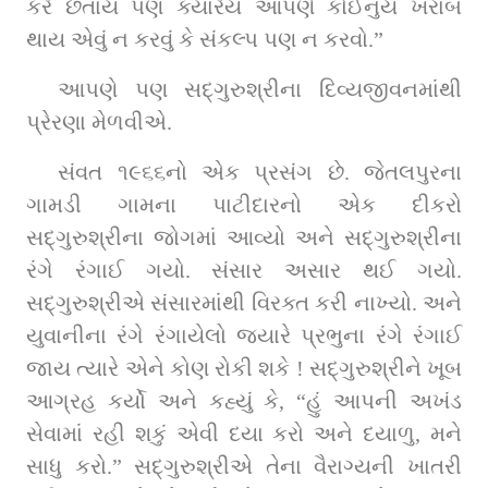
કરે છતાંય પણ ક્યારેય આપણે કોઈનુંય ખરાબ 
થાય એવું ન કરવું કે સંકલ્પ પણ ન કરવો.”
આપણે પણ સદ્‌ગુરુશ્રીના દિવ્યજીવનમાંથી 
પ્રેરણા મેળવીએ.
સંવત ૧૯૬૬નો એક પ્રસંગ છે. જેતલપુરના 
ગામડી ગામના પાટીદારનો એક દીકરો 
સદ્‌ગુરુશ્રીના જોગમાં આવ્યો અને સદ્‌ગુરુશ્રીના 
રંગે રંગાઈ ગયો. સંસાર અસાર થઈ ગયો. 
સદ્‌ગુરુશ્રીએ સંસારમાંથી વિરક્ત કરી નાખ્યો. અને 
યુવાનીના રંગે રંગાયેલો જ્યારે પ્રભુના રંગે રંગાઈ 
જાય ત્યારે એને કોણ રોકી શકે ! સદ્‌ગુરુશ્રીને ખૂબ 
આગ્રહ કર્યો અને કહ્યું કે, “હું આપની અખંડ 
સેવામાં રહી શકું એવી દયા કરો અને દયાળુ, મને 
સાધુ કરો.” સદ્‌ગુરુશ્રીએ તેના વૈરાગ્યની ખાતરી 