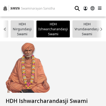
⚲
HDH
HDH
HDH
nand
Nirgundasji
Ishwarcharandasji
Vrundavandasji
i
Swami
Swami
Swami
HDH Ishwarcharandasji Swami