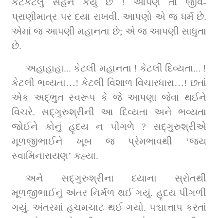
કેટકેટલું સહન કર્યું છે ! આપણે તો જીવ-
પ્રાણીમાત્ર પર દયા રાખવી. આપણો એ જ ધર્મ છે. 
એમાં જ આપણી મહાનતા છે; એ જ આપણી સાધુતા 
છે.
અહાહાહા... કેટલી મહાનતા ! કેટલી દિવ્યતા... ! 
કેટલી ભવ્યતા…! કેટલી વિશાળ વિચારધારા…! છતાં 
એક અદ્‌ભુત સ્વરૂપ કે જે આપણા જેવા થઈને 
વિચરે. સદ્‌ગુરુશ્રીની આ દિવ્યતા અને ભવ્યતા 
જોઈને કોનું હૃદય ન પીગળે ? સદ્‌ગુરુશ્રીએ 
મૂળજીભાઈને ખૂબ જ પ્રેમભાવથી ‘જય 
સ્વામિનારાયણ’ કહ્યા.
અને સદ્‌ગુરુશ્રીના દયાના સ્રોતથી 
મૂળજીભાઈનું અંતર નિર્મળ થઈ ગયું. હૃદય પીગળી 
ગયું. અંતરમાં હચમચાટ થઈ ગયો. પશ્ચાત્તાપ કરતાં 