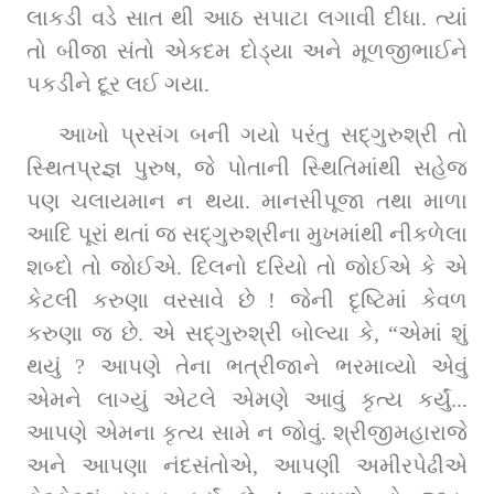
લાકડી વડે સાત થી આઠ સપાટા લગાવી દીધા. ત્યાં 
તો બીજા સંતો એકદમ દોડ્યા અને મૂળજીભાઈને 
પકડીને દૂર લઈ ગયા.
આખો પ્રસંગ બની ગયો પરંતુ સદ્‌ગુરુશ્રી તો 
સ્થિતપ્રજ્ઞ પુરુષ, જે પોતાની સ્થિતિમાંથી સહેજ 
પણ ચલાયમાન ન થયા. માનસીપૂજા તથા માળા 
આદિ પૂરાં થતાં જ સદ્‌ગુરુશ્રીના મુખમાંથી નીકળેલા 
શબ્દો તો જોઈએ. દિલનો દરિયો તો જોઈએ કે એ 
કેટલી કરુણા વરસાવે છે ! જેની દૃષ્ટિમાં કેવળ 
કરુણા જ છે. એ સદ્‌ગુરુશ્રી બોલ્યા કે, “એમાં શું 
થયું ? આપણે તેના ભત્રીજાને ભરમાવ્યો એવું 
એમને લાગ્યું એટલે એમણે આવું કૃત્ય કર્યું... 
આપણે એમના કૃત્ય સામે ન જોવું. શ્રીજીમહારાજે 
અને આપણા નંદસંતોએ, આપણી અમીરપેઢીએ 