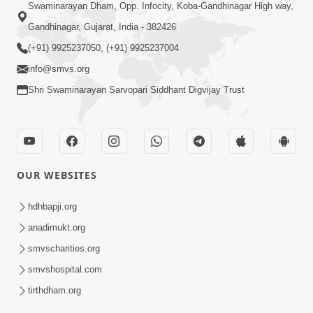
Swaminarayan Dham, Opp. Infocity, Koba-Gandhinagar High way,
Gandhinagar, Gujarat, India - 382426
(+91) 9925237050, (+91) 9925237004
info@smvs.org
Shri Swaminarayan Sarvopari Siddhant Digvijay Trust
OUR WEBSITES
hdhbapji.org
anadimukt.org
smvscharities.org
smvshospital.com
tirthdham.org