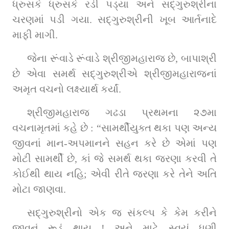
ધ્રુસકે ધ્રુસકે રડી પડ્યા અને સદ્‌ગુરુશ્રીના 
ચરણમાં પડી ગયા. સદ્‌ગુરુશ્રીની ખૂબ આર્તનાદે 
માફી માગી.
જેના રૂંવાડે રૂંવાડે શ્રીજીમહારાજ છે, બાપાશ્રી 
છે એવા સમર્થ સદ્‌ગુરુશ્રીએ શ્રીજીમહારાજનાં 
અમૃત વચનો લક્ષ્યાર્થ કર્યાં.
શ્રીજીમહારાજ ગઢડા પ્રથમના ૨૭મા 
વચનામૃતમાં કહે છે : “સામર્થીયુક્ત થકા પણ અન્ય 
જીવનાં માન-અપમાનને સહન કરે છે એમાં પણ 
મોટી સામર્થી છે, કાં જે સમર્થ થકા જરણા કરવી તે 
કોઈથી થાય નહિ; એવી રીતે જરણા કરે તેને અતિ 
મોટા જાણવા.
સદ્‌ગુરુશ્રીનો એક જ સંકલ્પ કે કેમ કરીને 
જીવનું રૂડું થાય ! અને માટે સ્વયં ધણી 