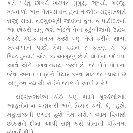
કરી પરંતુ છોકરો ખરેખરો મુમુક્ષુ, ભૂખ્યો, ગરજુ, 
ખપવાળો અને વૈરાગ્યવાન હતો તે જોઈ સદ્‌ગુરુશ્રી 
રાજી થયા. સદ્‌ગુરુશ્રી જાણતા હતા કે પાટીદારનો 
આ છોકરો સાધુ થશે એટલે તેના કુટુંબીજનો ઉદ્વેગ 
કરશે, કંઈક ધમાલ કરશે પણ તેણે કરીને સાચા 
ખપવાળાને પાછો કેમ પડાય ? કારણ કે જે 
દિવ્યપુરુષને એક જ આગ્રહ છે કે પોતાના જોગમાં 
આવે એને ભગવાનમય કરવો છે. જે પોતે પોતાના 
જેવા અનંત પાત્રોને તૈયાર કરવા માટે જ પધાર્યા છે 
એ પુરુષ ક્યાંથી કોઈને જાકારો આપી શકે !
સદ્‌ગુરુશ્રીએ કોઈ પણ ભાવિ મુશ્કેલીઓ, 
આફતોને ન ગણકારી અને વિચાર કર્યો કે, “હશે, 
મહારાજની ઇચ્છા હશે તેમ થશે.” આમ વિચારી 
છોકરાને દીક્ષા આપી સાધુ કરી પોતાની પંક્તિમાં 
ભેળવી દીધો.