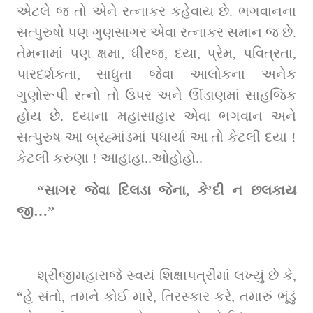
એટલે જ તો એને રત્નાકર કહેવાય છે. ભગવાનના 
સત્પુરુષો પણ ગુણસાગર એવા રત્નાકર સમાન જ છે. 
તેમનામાં પણ ક્ષમા, ધીરજ, દયા, પ્રેમ, પવિત્રતા, 
પારદર્શકતા, સાધુતા જેવા આલોકના અનેક 
ગુણોરૂપી રત્નો તો ઉપર અને ઊંડાણમાં સાહજિક 
હોય છે. દયાના મહાસાહાર એવા ભગવાન અને 
સત્પુરુષ આ બ્રહ્માંડમાં પધાર્યા આ તો કેટલી દયા ! 
કેટલી કરુણા ! આહાહા..ઓહોહો..
“સાગર જેવા દિલડા જેના, કે’દી ન છલકાય 
જી…” 
શ્રીજીમહારાજે સ્વયં શિક્ષાપત્રીમાં લખ્યું છે કે, 
“હે સંતો, તમને કોઈ મારે, તિરસ્કાર કરે, તમારું ભૂંડું 