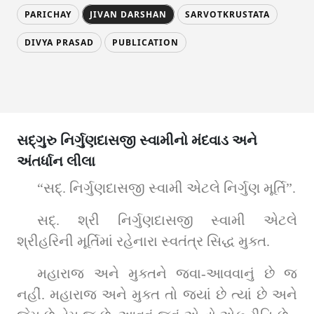
PARICHAY
JIVAN DARSHAN
SARVOTKRUSTATA
DIVYA PRASAD
PUBLICATION
સદ્‌ગુરુ નિર્ગુણદાસજી સ્વામીનો મંદવાડ અને
અંતર્ધાન લીલા
“સદ્‌. નિર્ગુણદાસજી સ્વામી એટલે નિર્ગુણ મૂર્તિ”.
સદ્‌. શ્રી નિર્ગુણદાસજી સ્વામી એટલે 
શ્રીહરિની મૂર્તિમાં રહેનારા સ્વતંત્ર સિદ્ધ મુક્ત.
મહારાજ અને મુક્તને જવા-આવવાનું છે જ 
નહીં. મહારાજ અને મુક્ત તો જ્યાં છે ત્યાં છે અને 