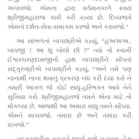
અપાવજો. એમના દ્વારા વર્તમાનકાળે સ્વયં 
શ્રીજીમહારાજ કાર્ય કરી રહ્યા છે. દિવ્યભાવે 
એમનાં દર્શન-સેવા-સમાગમ કરજો અને કરાવજો.”
આ સાંભળતાં બાપાશ્રીએ કહ્યું, “હંઅઅઅ.. 
બાપજી ! આ શું બોલો છો ?” ત્યાં તો સ્વામી 
ઈશ્વરચરણદાસજીનો હાથ બાપાશ્રીને સોંપતાં 
સદ્‌ગુરુશ્રીએ બાપાશ્રીને કહ્યું, “અને તમે પણ 
નાનાથી નાના થવાનું પ્રકરણ બંધ કરી દયા કરો ને 
તમારી આગળ જે કોઈ સાધુ-હરિભક્ત આવે તેને 
સુખિયા કરો. શ્રીજીમહારાજે તમને એના માટે તો 
મોકલ્યા છે. આજથી આ અમારા સાધુ તમને સોંપ્યા. 
એમને સાચવજો. તમારા છે અને તમારા કરી 
રાખજો.”