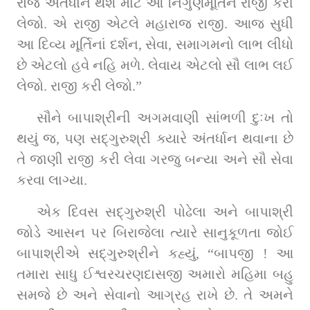
રોજ અંતર્ધાન થશે માટે આ નિર્ગુણમૂર્તિને રાજી કરી 
લેજો. એ રાજી એટલે મહારાજ રાજી. આજ સુધી 
આ દિવ્ય મૂર્તિનાં દર્શન, સેવા, સમાગમનો લાભ લીધો 
છે એટલો હવે નહિ મળે. લેવાય એટલો સૌ લાભ લઈ 
લેજો. રાજી કરી લેજો.”
સૌને બાપાશ્રીની અગમવાણી સાંભળી દુઃખ તો 
થયું જ, પણ સદ્‌ગુરુશ્રી ક્યારે અંતર્ધાન થવાના છે 
તે જાણી રાજી કરી લેવા ગરજુ બન્યા અને સૌ સેવા 
કરવા લાગ્યા.
એક દિવસ સદ્‌ગુરુશ્રી પોઢેલા અને બાપાશ્રી 
જોડે આસન પર બિરાજેલા ત્યારે સાનુકૂળતા જોઈ 
બાપાશ્રીએ સદ્‌ગુરુશ્રીને કહ્યું, “બાપજી ! આ 
તમારા સાધુ ઈશ્વરચરણદાસજી અમારો મહિમા બહુ 
સમજે છે અને સેવાનો આગ્રહ રાખે છે. તે અમને 