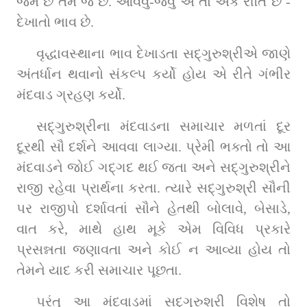
જેમ છે તેમ જ છે. આવવું-જવું એ તો એક રીતિ છે - 
દેખાતો ભાવ છે.
વૃદ્ધાવસ્થાના ભાવ દેખાડતા સદ્‌ગુરુશ્રીએ જાણે 
અંતર્ધાન થવાનો સંકલ્પ કર્યો હોય એ રીતે ગંભીર 
મંદવાડ ગ્રહણ કર્યો.
સદ્‌ગુરુશ્રીના મંદવાડના સમાચાર મળતાં દૂર 
દૂરથી સૌ દર્શને આવવા લાગ્યા. પ્રેમી ભક્તો તો આ 
મંદવાડને જોઈ ગદ્‌ગદ થઈ જતા અને સદ્‌ગુરુશ્રીને 
રાજી રહેવા પ્રાર્થના કરતા. ત્યારે સદ્‌ગુરુશ્રી સૌની 
પર રાજીપો દર્શાવતાં સૌને હેતથી બોલાવે, બેસાડે, 
વાત કરે, માથે હાથ મૂકે એમ વિવિધ પ્રકારે 
પ્રસન્નતા જણાવતા અને કોઈ ન આવ્યા હોય તો 
તેમને યાદ કરી સમાચાર પૂછતા.
પરંતુ આ મંદવાડમાં સદ્‌ગુરુશ્રી વિશેષ તો 