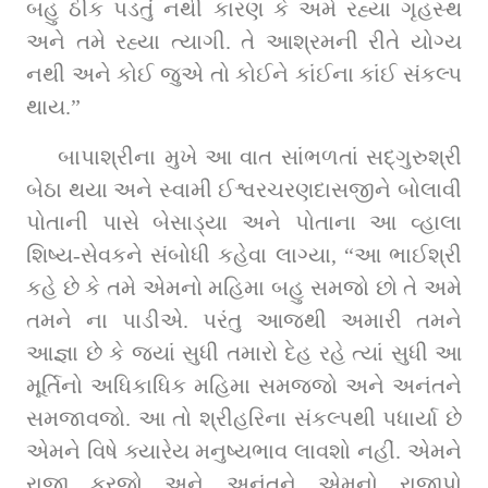
બહુ ઠીક પડતું નથી કારણ કે અમે રહ્યા ગૃહસ્થ 
અને તમે રહ્યા ત્યાગી. તે આશ્રમની રીતે યોગ્ય 
નથી અને કોઈ જુએ તો કોઈને કાંઈના કાંઈ સંકલ્પ 
થાય.”
બાપાશ્રીના મુખે આ વાત સાંભળતાં સદ્‌ગુરુશ્રી 
બેઠા થયા અને સ્વામી ઈશ્વરચરણદાસજીને બોલાવી 
પોતાની પાસે બેસાડ્યા અને પોતાના આ વ્હાલા 
શિષ્ય-સેવકને સંબોધી કહેવા લાગ્યા, “આ ભાઈશ્રી 
કહે છે કે તમે એમનો મહિમા બહુ સમજો છો તે અમે 
તમને ના પાડીએ. પરંતુ આજથી અમારી તમને 
આજ્ઞા છે કે જ્યાં સુધી તમારો દેહ રહે ત્યાં સુધી આ 
મૂર્તિનો અધિકાધિક મહિમા સમજજો અને અનંતને 
સમજાવજો. આ તો શ્રીહરિના સંકલ્પથી પધાર્યા છે 
એમને વિષે ક્યારેય મનુષ્યભાવ લાવશો નહીં. એમને 
રાજી કરજો અને અનંતને એમનો રાજીપો 