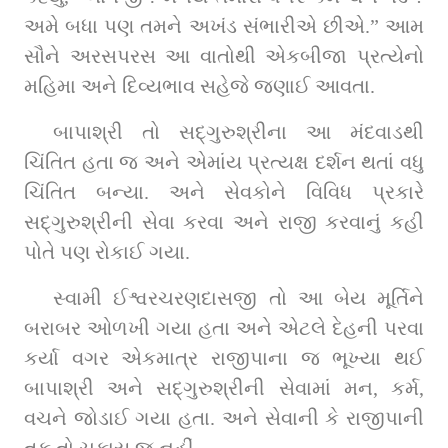
અમે બધા પણ તમને અખંડ સંભારીએ છીએ.” આમ 
સૌને અરસપરસ આ વાતોથી એકબીજા પ્રત્યેનો 
મહિમા અને દિવ્યભાવ સહેજે જણાઈ આવતા.
બાપાશ્રી તો સદ્‌ગુરુશ્રીના આ મંદવાડથી 
ચિંતિત હતા જ અને એમાંય પ્રત્યક્ષ દર્શન થતાં વધુ 
ચિંતિત બન્યા. અને સેવકોને વિવિધ પ્રકારે 
સદ્‌ગુરુશ્રીની સેવા કરવા અને રાજી કરવાનું કહી 
પોતે પણ રોકાઈ ગયા.
સ્વામી ઈશ્વરચરણદાસજી તો આ બેય મૂર્તિને 
બરાબર ઓળખી ગયા હતા અને એટલે દેહની પરવા 
કર્યા વગર એકમાત્ર રાજીપાના જ ભૂખ્યા થઈ 
બાપાશ્રી અને સદ્‌ગુરુશ્રીની સેવામાં મન, કર્મ, 
વચને જોડાઈ ગયા હતા. અને સેવાની કે રાજીપાની 