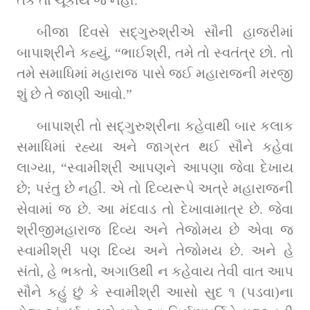
તક તો ચૂકાય જ નહીં.
બીજા દિવસે સદ્‌ગુરુશ્રીએ સૌની હાજરીમાં 
બાપાશ્રીને કહ્યું, “ભાઈશ્રી, તમે તો સ્વતંત્ર છો. તો 
તમે સમાધિમાં મહારાજ પાસે જઈ મહારાજની મરજી 
શું છે તે જાણી આવો.”
બાપાશ્રી તો સદ્‌ગુરુશ્રીના કહેવાથી બાર કલાક 
સમાધિમાં રહ્યા અને જાગ્રત થઈ સૌને કહેવા 
લાગ્યા, “સ્વામીશ્રી આપણને આપણા જેવા દેખાય 
છે; પરંતુ છે નહીં. એ તો દિવ્યરૂપે અત્રે મહારાજની 
સેવામાં જ છે. આ મંદવાડ તો દેખાવામાત્ર છે. જેવા 
શ્રીજીમહારાજ દિવ્ય અને તેજોમય છે એવા જ 
સ્વામીશ્રી પણ દિવ્ય અને તેજોમય છે. અને હે 
સંતો, હે ભક્તો, અગાઉથી ન કહેવાય તેવી વાત આપ 
સૌને કહું છું કે સ્વામીશ્રી આસો સુદ ૧ (પડવા)ના 