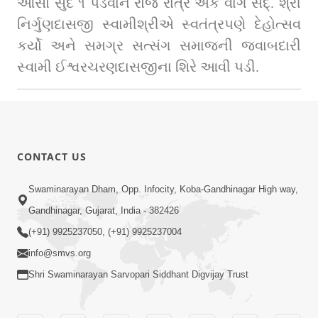
આસો સુદ ૧ પડવાને રોજ રાત્રે એક વાગે સદ્‌. શ્રી 
નિર્ગુણદાસજી સ્વામીશ્રીએ સ્વતંત્રપણે દેહોત્સવ 
કર્યો અને સમગ્ર સત્સંગ સમાજની જવાબદારી 
સ્વામી ઈશ્વરચરણદાસજીના શિરે આવી પડી.
CONTACT US
Swaminarayan Dham, Opp. Infocity, Koba-Gandhinagar High way,
Gandhinagar, Gujarat, India - 382426
(+91) 9925237050, (+91) 9925237004
info@smvs.org
Shri Swaminarayan Sarvopari Siddhant Digvijay Trust