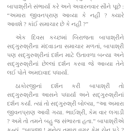
બાપાશ્રીને સંભાર્યા કરે અને અવારનવાર સૌને પૂછે : 
“અમારા જીવનપ્રાણ આવ્યા કે નહીં ? ક્યારે 
આવશે ? કાંઈ સમાચાર છે કે નહીં ?”
એક દિવસ કચ્છમાં બિરાજતા બાપાશ્રીને 
સદ્‌ગુરુશ્રીના મંદવાડના સમાચાર મળતાં, બાપાશ્રી 
પણ સદ્‌ગુરુશ્રીનાં દર્શન માટે ઉતાવળા બન્યા અને 
સદ્‌ગુરુશ્રીનાં છેલ્લાં દર્શન કરવા જે આવ્યા તેને 
લઈ પોતે અમદાવાદ પધાર્યા.
ઠાકોરજીનાં દર્શન કરી બાપાશ્રી તો 
સદ્‌ગુરુશ્રીના આસને પધાર્યા અને સદ્‌ગુરુશ્રીનાં 
દર્શન કર્યાં. ત્યાં તો સદ્‌ગુરુશ્રી બોલ્યા, “આ અમારા 
જીવનપ્રાણ આવી ગયા. ભાઈશ્રી, કેમ વાર લગાડી 
? અમે તો તમને બહુ જ સંભારતા હતા.” બાપાશ્રીએ 
કહ્યું, “બાપજી ! મનેય તમારા વગર કેમ ચેન પડે ? 