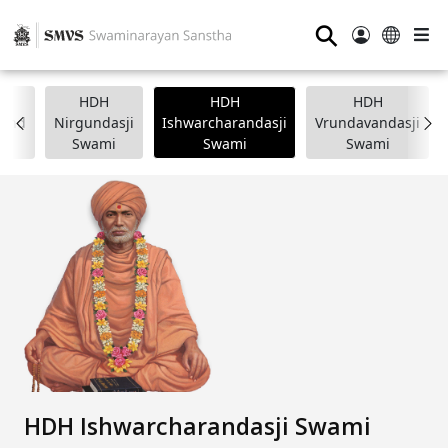
⚲
HDH
HDH
HDH
nand
Nirgundasji
Ishwarcharandasji
Vrundavandasji
i
Swami
Swami
Swami
HDH Ishwarcharandasji Swami