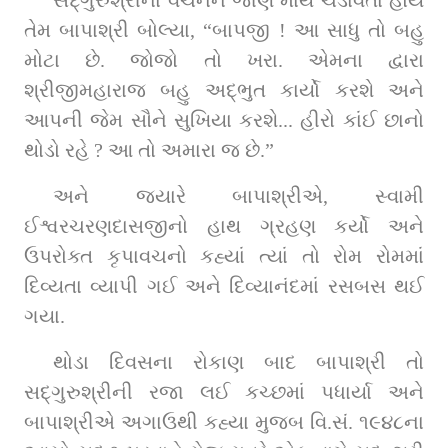
સદ્‌ગુરુશ્રીના વચનને જાણે માથે ચડાવતા હોય 
તેમ બાપાશ્રી બોલ્યા, “બાપજી ! આ સાધુ તો બહુ 
મોટા છે. જોજો તો ખરા. એમના દ્વારા 
શ્રીજીમહારાજ બહુ અદ્‌ભુત કાર્યો કરશે અને 
આપની જેમ સૌને સુખિયા કરશે... હીરો કાંઈ છાનો 
થોડો રહે ? આ તો અમારા જ છે.”
અને જ્યારે બાપાશ્રીએ, સ્વામી 
ઈશ્વરચરણદાસજીનો હાથ ગ્રહણ કર્યો અને 
ઉપરોક્ત કૃપાવચનો કહ્યાં ત્યાં તો રોમ રોમમાં 
દિવ્યતા વ્યાપી ગઈ અને દિવ્યાનંદમાં રસબસ થઈ 
ગયા.
થોડા દિવસના રોકાણ બાદ બાપાશ્રી તો 
સદ્‌ગુરુશ્રીની રજા લઈ કચ્છમાં પધાર્યા અને 
બાપાશ્રીએ અગાઉથી કહ્યા મુજબ વિ.સં. ૧૯૪૮ના 