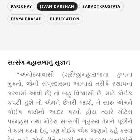
PARICHAY
JIVAN DARSHAN
SARVOTKRUSTATA
DIVYA PRASAD
PUBLICATION
સત્સંગ મહાસભાનું સુકાન
“અયોધ્યાવાસી (શ્રીજીમહારાજના કુળના 
મુક્તો, જેની સંપ્રદાયના આચાર્ય તરીકે સ્થાપના 
કરવામાં આવી છે) તો બહુ વિશ્વાસી છે, માટે કોઈક 
કપટી હશે તો એમને છેતરી જાશે, તે સારુ એમને 
કોઈક કાર્યનો આદર કરવો હોય ત્યારે મોટેરા 
પરમહંસ તથા મોટેરા સત્સંગી ગૃહસ્થ તેમને પૂછીને 
તે કામ કરવા દેવું, પણ કોઈક એક જણાને કહે કરવા 