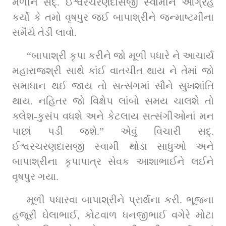
મળીને સદ્‌. ઈશ્વરચરણદાસજી સ્વામીને આગ્રહ 
કર્યો કે તમો વૃષપુર જઈ બાપાશ્રીને જન્માષ્ટમીના 
સમૈયે તેડી લાવો.
“બાપાશ્રી કૃપા કરીને જો મૂળી પધારે ને આચાર્ય 
મહારાજશ્રી સાથે કાંઈ વાતચીત થાય ને તેમાં જો 
સમાધાન થઈ જાય તો સત્સંગમાં સૌને સુખશાંતિ 
થાય. નહિતર જો વિક્ષેપ લાંબો સમય ચાલશે તો 
ક્લેશ-કુસંપ વધશે અને કેટલાય સત્સંગીઓનાં મન 
પાછાં પડી જશે.” એવું વિચારી સદ્‌. 
ઈશ્વરચરણદાસજી સ્વામી થોડા સાધુઓ અને 
બાપાશ્રીના કૃપાપાત્ર સેવક આશાભાઈને લઈને 
વૃષપુર ગયા.
મૂળી પધારવા બાપાશ્રીને પ્રાર્થના કરી. ભૂજના 
હજૂરી ઘેલાભાઈ, કોટવાળ ધનજીભાઈ વગેરે મોટા 