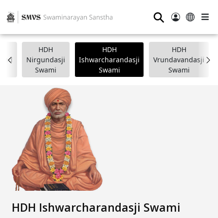
⚲
HDH
HDH
HDH
nand
Nirgundasji
Ishwarcharandasji
Vrundavandasji
i
Swami
Swami
Swami
HDH Ishwarcharandasji Swami