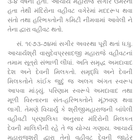
૩-૪ વર્ષની હતી. આચાર્ય મહારાજ સગીર ઉંમરના 
હતા તેથી મંદિરોના વહીવટ વગેરેમાં મદદરૂપ થવા 
સંતો તથા હરિભક્તોની કમિટી નીમવામાં આવેલી ને 
તેના દ્વારા વહીવટ થતો.
સં. ૧૯૭૩-૭૪માં સગીર અવસ્થા પૂરી થતાં ધ.ધુ. 
આચાર્યશ્રી વાસુદેવપ્રસાદજી મહારાજે વહીવટનાં 
તમામ સૂત્રો સંભાળી લીધાં. અતિ સમૃદ્ધ અમદાવાદ 
દેશ અને દેવની મિલકતો. સમૃદ્ધિ અને દેવની 
મિલકતોને કાંઈક જુદું જ અલગ અંગત સ્વરૂપ 
આપવા માંડ્યું. પરિણામ સ્વરૂપે અમદાવાદ તથા 
મૂળી વિસ્તારના સંત-હરિભક્તોને મૂંઝવણ થવા 
લાગી. તેમણે વિચાર્યું કે શ્રીજીમહારાજની બાંધેલી 
વહીવટી પ્રણાલિકા અનુસાર મંદિરોની મિલકત 
દેવની માલિકીની રહે તે જ યોગ્ય ગણાય. આચાર્ય 
મહારાજશ્રી દ્વારા તેનો વહીવટ દેવની જાહેર 