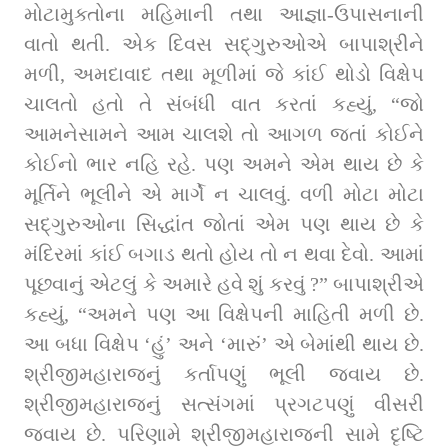
મોટામુક્તોના મહિમાની તથા આજ્ઞા-ઉપાસનાની 
વાતો થતી. એક દિવસ સદ્‌ગુરુઓએ બાપાશ્રીને 
મળી, અમદાવાદ તથા મૂળીમાં જે કાંઈ થોડો વિક્ષેપ 
ચાલતો હતો તે સંબંધી વાત કરતાં કહ્યું, “જો 
આમનેસામને આમ ચાલશે તો આગળ જતાં કોઈને 
કોઈનો ભાર નહિ રહે. પણ અમને એમ થાય છે કે 
મૂર્તિને ભૂલીને એ માર્ગે ન ચાલવું. વળી મોટા મોટા 
સદ્‌ગુરુઓના સિદ્ધાંત જોતાં એમ પણ થાય છે કે 
મંદિરમાં કાંઈ બગાડ થતો હોય તો ન થવા દેવો. આમાં 
પૂછવાનું એટલું કે અમારે હવે શું કરવું ?” બાપાશ્રીએ 
કહ્યું, “અમને પણ આ વિક્ષેપની માહિતી મળી છે. 
આ બધા વિક્ષેપ ‘હું’ અને ‘મારું’ એ બેમાંથી થાય છે. 
શ્રીજીમહારાજનું કર્તાપણું ભૂલી જવાય છે. 
શ્રીજીમહારાજનું સત્સંગમાં પ્રગટપણું વીસરી 
જવાય છે. પરિણામે શ્રીજીમહારાજની સામે દૃષ્ટિ 