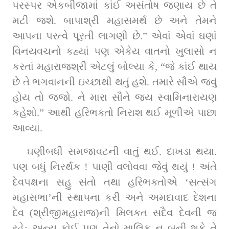
પરસ્પર એકબીજામાં કાંઈ અસંતોષ જણાય છે તે 
મટી જશે. બાપાશ્રી મહાસમર્થ છે અને તેમને 
આપના પરત્વે પૂરતી લાગણી છે.” એવાં એવાં ઘણાં 
વિનયવચનો કહ્યાં પણ એકેય વાતનો ખુલાસો ન 
કરતાં મહારાજશ્રી એટલું બોલ્યા કે, “જે કાંઈ થાય 
છે તે ભગવાનની ઇચ્છાથી થતું હશે. તમારે સૌએ જવું 
હોય તો જજો. ને મારા સૌને જય સ્વામિનારાયણ 
કહેશો.” આથી હરિભક્તો નિરાશ થઈ મૂળીએ પાછા 
આવ્યા.
ઘણીબધી સમજાવટની વાતું થઈ. દાખડા થયા. 
પણ બધું નિરર્થક ! પાણી વલોવવા જેવું થયું ! અંતે 
દેવપક્ષના સહુ સંતો તથા હરિભક્તોએ ‘સત્સંગ 
મહાસભા’ની સ્થાપના કરી અને અમદાવાદ દેશના 
દેવ (શ્રીજીમહારાજ)ની મિલકત સદૈવ દેવની જ 
રહે; અન્ય કોઈ પણ તેનો માલિક ન બની શકે તે 