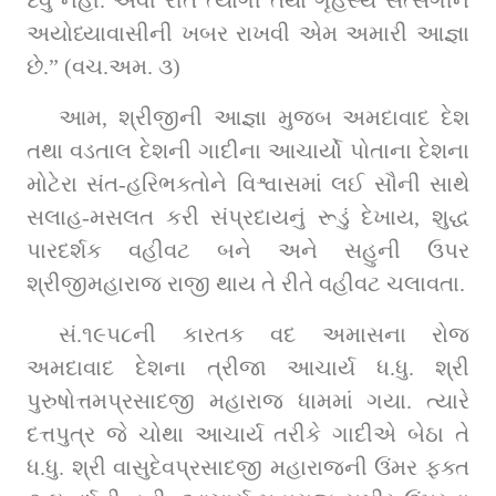
દેવું નહીં. એવી રીતે ત્યાગી તથા ગૃહસ્થ સત્સંગીને 
અયોધ્યાવાસીની ખબર રાખવી એમ અમારી આજ્ઞા 
છે.” (વચ.અમ. ૩)
આમ, શ્રીજીની આજ્ઞા મુજબ અમદાવાદ દેશ 
તથા વડતાલ દેશની ગાદીના આચાર્યો પોતાના દેશના 
મોટેરા સંત-હરિભક્તોને વિશ્વાસમાં લઈ સૌની સાથે 
સલાહ-મસલત કરી સંપ્રદાયનું રૂડું દેખાય, શુદ્ધ 
પારદર્શક વહીવટ બને અને સહુની ઉપર 
શ્રીજીમહારાજ રાજી થાય તે રીતે વહીવટ ચલાવતા.
સં.૧૯૫૮ની કારતક વદ અમાસના રોજ 
અમદાવાદ દેશના ત્રીજા આચાર્ય ધ.ધુ. શ્રી 
પુરુષોત્તમપ્રસાદજી મહારાજ ધામમાં ગયા. ત્યારે 
દત્તપુત્ર જે ચોથા આચાર્ય તરીકે ગાદીએ બેઠા તે 
ધ.ધુ. શ્રી વાસુદેવપ્રસાદજી મહારાજની ઉંમર ફક્ત 