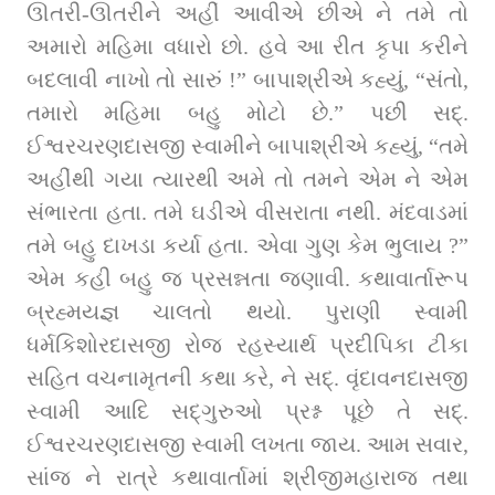
ઊતરી-ઊતરીને અહીં આવીએ છીએ ને તમે તો 
અમારો મહિમા વધારો છો. હવે આ રીત કૃપા કરીને 
બદલાવી નાખો તો સારું !” બાપાશ્રીએ કહ્યું, “સંતો, 
તમારો મહિમા બહુ મોટો છે.” પછી સદ્. 
ઈશ્વરચરણદાસજી સ્વામીને બાપાશ્રીએ કહ્યું, “તમે 
અહીંથી ગયા ત્યારથી અમે તો તમને એમ ને એમ 
સંભારતા હતા. તમે ઘડીએ વીસરાતા નથી. મંદવાડમાં 
તમે બહુ દાખડા કર્યા હતા. એવા ગુણ કેમ ભુલાય ?” 
એમ કહી બહુ જ પ્રસન્નતા જણાવી. કથાવાર્તારૂપ 
બ્રહ્મયજ્ઞ ચાલતો થયો. પુરાણી સ્વામી 
ધર્મકિશોરદાસજી રોજ રહસ્યાર્થ પ્રદીપિકા ટીકા 
સહિત વચનામૃતની કથા કરે, ને સદ્‌. વૃંદાવનદાસજી 
સ્વામી આદિ સદ્‌ગુરુઓ પ્રશ્ન પૂછે તે સદ્‌. 
ઈશ્વરચરણદાસજી સ્વામી લખતા જાય. આમ સવાર, 
સાંજ ને રાત્રે કથાવાર્તામાં શ્રીજીમહારાજ તથા 