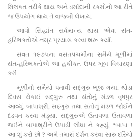
મિલકત તરીકે થાય અને ધર્માદાની રકમોનો આ રીતે 
જ ઉપયોગ થાય તે વાજબી લેખાય.
આવો સિદ્ધાંત સર્વમાન્ય થાય એવા સંત-
હરિભક્તોએ નમ્ર પ્રયાસ કરવા શરૂ કર્યા.
સંવત ૧૯૭૫ના વસંતપંચમીના સમૈયે મૂળીમાં 
સંત-હરિભક્તોએ આ હકીકત ઉપર ખૂબ વિચારણા 
કરી.
મૂળીનો સમૈયો પતાવી સદ્‌ગુરુ ભૂજ ગયા. થોડા 
દિવસ રોકાઈ સદ્‌ગુરુ તથા સંતોનું મંડળ વૃષપુર 
આવ્યું. બાપાશ્રી, સદ્‌ગુરુ તથા સંતોનું મંડળ જોઈને 
દંડવત કરવા મંડ્યા. સદ્‌ગુરુએ ઉતાવળા ઉતાવળા 
જઈને બાપાશ્રીને ઉપાડી લીધા ને કહ્યું, “બાપા ! 
આ શું કરો છો ? અમે તમારાં દર્શન કરવા સારુ દરિયો 