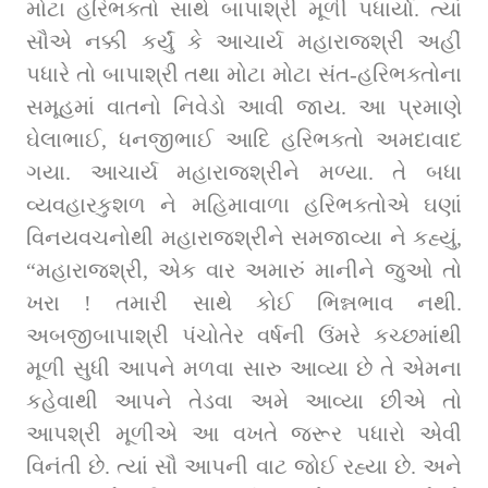
મોટા હરિભક્તો સાથે બાપાશ્રી મૂળી પધાર્યા. ત્યાં 
સૌએ નક્કી કર્યું કે આચાર્ય મહારાજશ્રી અહીં 
પધારે તો બાપાશ્રી તથા મોટા મોટા સંત-હરિભક્તોના 
સમૂહમાં વાતનો નિવેડો આવી જાય. આ પ્રમાણે 
ઘેલાભાઈ, ધનજીભાઈ આદિ હરિભક્તો અમદાવાદ 
ગયા. આચાર્ય મહારાજશ્રીને મળ્યા. તે બધા 
વ્યવહારકુશળ ને મહિમાવાળા હરિભક્તોએ ઘણાં 
વિનયવચનોથી મહારાજશ્રીને સમજાવ્યા ને કહ્યું, 
“મહારાજશ્રી, એક વાર અમારું માનીને જુઓ તો 
ખરા ! તમારી સાથે કોઈ ભિન્નભાવ નથી. 
અબજીબાપાશ્રી પંચોતેર વર્ષની ઉંમરે કચ્છમાંથી 
મૂળી સુધી આપને મળવા સારુ આવ્યા છે તે એમના 
કહેવાથી આપને તેડવા અમે આવ્યા છીએ તો 
આપશ્રી મૂળીએ આ વખતે જરૂર પધારો એવી 
વિનંતી છે. ત્યાં સૌ આપની વાટ જોઈ રહ્યા છે. અને 