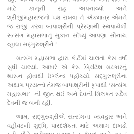
માટે કાનૂની રાહ અપનાવ્યો અને 
શ્રીજીમહારાજનો પક્ષ રાખવા ને એકમાત્ર એમને 
જ રાજી કરવા બાપાશ્રીની પ્રેરણાથી સ્થપાયેલી 
સત્સંગ મહાસભાનું સુકાન સોંપ્યું આપણા સૌનાય 
વ્હાલા સદ્‌ગુરુશ્રીને !
સત્સંગ મહાસભા દ્વારા કૉર્ટમાં ચાલતો કેસ વર્ષો 
સુધી ચાલ્યો. આખરે એ કેસ બ્રિટિશ સરકારનું 
શાસન હોવાથી ઇંગ્લેન્ડ પહોંચ્યો. સદ્‌ગુરુશ્રીના 
અથાગ પ્રયત્નો તેમજ બાપાશ્રીની કૃપાથી ‘સત્સંગ 
મહાસભા’  ની જીત થઈ અને દેવની મિલકત સદૈવ 
દેવની જ બની રહી.
આમ, સદ્‌ગુરુશ્રીએ સત્સંગના વ્યવહાર અને 
વહીવટની શુદ્ધિ, પારદર્શકતા માટે અથાગ દાખડો 