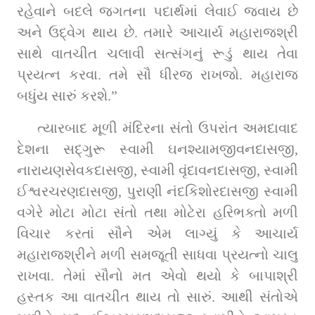
રહેવાને બદલે જગતના પદાર્થમાં લેવાઈ જવાય છે 
અને ઉદ્‌વેગ થાય છે. તમારે આચાર્ય મહારાજશ્રી 
સાથે વાતચીત ચલાવી સત્સંગનું રૂડું થાય તેવા 
પ્રયત્ન કરવા. તમે સૌ ધીરજ રાખજો. મહારાજ 
બધુંય સારું કરશે.”
ત્યારબાદ મૂળી મંદિરના સંતો ઉપરાંત અમદાવાદ 
દેશના સદ્‌ગુરૂ સ્વામી ઘનશ્યામજીવનદાસજી, 
નારાયણસેવકદાસજી, સ્વામી વૃંદાવનદાસજી, સ્વામી 
ઈશ્વરચરણદાસજી, પુરાણી નંદકિશોરદાસજી સ્વામી 
વગેરે મોટા મોટા સંતો તથા મોટેરા હરિભક્તો મળી 
વિચાર કરતાં સૌને એમ લાગ્યું કે આચાર્ય 
મહારાજશ્રીને મળી સમજૂતી સાધવા પ્રયત્નો ચાલુ 
રાખવા. તેમાં સૌનો મત એવો થયો કે બાપાશ્રી 
હસ્તક આ વાતચીત થાય તો સારું. આથી સંતોએ 