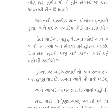
નહિ રહે. હથેવાળો તો હરિ સંગાથે જ કરવ
અવનવી રીત શિખવાડે.
જગતની પ્રત્યેક માતા પોતાના પુત્રન
હતાં. અને કદાચ ક્યારેક કોઈ સગાંસંબંધી વા
મોટા ભાઈનો બૃહદ્‌ વૈરાગ્ય જોઈ નાના ભાઈને પણ જગત ખોટું થઈ ગયું હતું અને વ્યવહારમાં સદાય અરુચિ રહેતી. માતા જીવીબા જાણતાં હતાં 
કે પોતાના આ બંને સેવકો શ્રીહરિના જ છ
વિચારોમાં રહેતાં. પણ કોઈ કોઈને કાંઈ કહે નહીં. છતાં ત્રણેય
પહોંચી જઈએ ?”
મુક્તરાજ બહેચરભાઈ તો અવારનવાર જ્યારે જ્યારે સદ્‌ગુરુશ્રી પાસે દર્શન-સમાગમ માટે જતા ત્યારે ત
પણ હજી વાર છે. સમય આવે બોલાવી લઈશું
અને આખરે એ ધન્ય ઘડી આવી પહોંચી
સદ્‌. શ્રી નિર્ગુણદાસજી સ્વામી જેતલપુરથી અમદાવાદ જતા હતા ને રસ્તામાં અશ્લાલી આવતાં પોતે ગામમાં પધાર્યા. આજે સદ્‌ગુરુશ્રી 