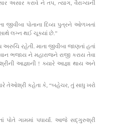
ર અસાર કરાવે ને તપ, ત્યાગ, વૈરાગ્યની 
ા જીવીબા પોતાના દિવ્ય પુત્રને ઓળખતાં 
સાથે લગ્ન થઈ ચૂક્યાં છે.”
ગવાન ભજાય ને મહારાજને રાજી કરાય તેવા 