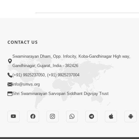
CONTACT US
Swaminarayan Dham, Opp. Infocity, Koba-Gandhinagar High way,
Gandhinagar, Gujarat, India - 382426
(+91) 9925237050, (+91) 9925237004
info@smvs.org
Shri Swaminarayan Sarvopari Siddhant Digvijay Trust