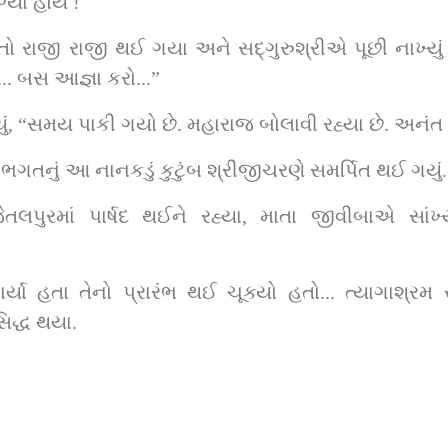
્યા હોય !
.. બસ આજ્ઞા કરો...”
ાં સદ્‌ગુરુશ્રીએ કહ્યું, “સમય પાકી ગયો છે. મહારાજ બોલાવી રહ્યા છે
 અમથા ભગતનું આ નાનકડું કુટુંબ શ્રીજીચરણે સમર્પિત થઈ ગયું.
પધાર્યા હતા તેનો પ્રારંભ થઈ ચૂક્યો હતો... ત્યાગાશ્
િદ્ધ થયા.