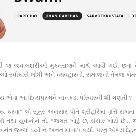
PARICHAY
JIVAN DARSHAN
SARVOTKRUSTATA
D
બધી જ જવાબદારીઓ મુક્તરાજને માથે આવી ગઈ. છતાં
સ્વીકારી લીધી અને વ્યવહારની, સમાજની તેમજ ખેતરની સ
ોય એવા આ દિવ્યપુરુષને નાનકડા પરિવારની શી ગણતી ?
ય કરવા” એ સૂત્ર અનુસાર પોતે શ્રીહરિમાં વૃત્તિ રાખ
થા યુવાનોને તો, “જગત ખોટું છે, સંસાર ખોટો છે... જગ
નંત જન્મો ધર્યા ને અનંત માબાપ કર્યાં. પરંતુ એકેય દેહના