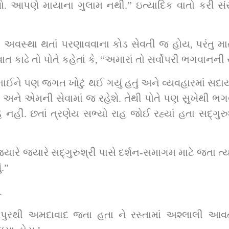
ો. આપણે માયાના ગુલામ નથી.” ઇત્યાદિક વાતો કરી સંસા
ી અવસ્થા થતાં પરણાવવાના કોડ સેવતી જ હોય, પરંતુ માત
ત કાઢે તો પોતે કહેતાં કે, “અમારાં તો સર્વોપરી ભગવાનની 
ે. અને એમની સેવામાં જ રહેશે. તેથી પોતે પણ સુખેથી ભ
 સભ્યો રાહ જોઈ રહ્યાં હતા સદ્‌ગુરુશ્રીની આજ્ઞાની ! ક્યારે આજ્ઞા થાય અને 
ેઓશ્રી કહેતા કે, “બહેચર, તું સાધુ ખરો 
.”
.