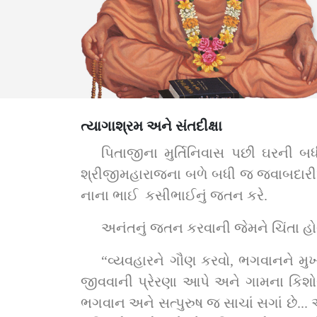
ત્યાગાશ્રમ અને સંતદીક્ષા
પિતાજીના મુર્તિનિવાસ પછી ઘરની 
શ્રીજીમહારાજના બળે બધી જ જવાબદારીઓ 
નાના ભાઈ  કસીભાઈનું જતન કરે.
અનંતનું જતન કરવાની જેમને ચિંતા હ
“વ્યવહારને ગૌણ કરવો, ભગવાનને મુખ્
જીવવાની પ્રેરણા આપે અને ગામના કિશોરો ત
ભગવાન અને સત્પુરુષ જ સાચાં સગાં છે... અ