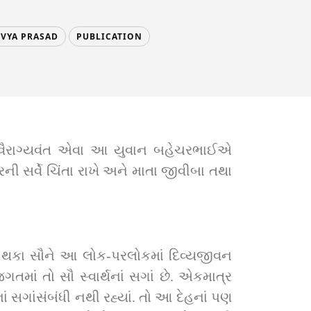
IVYA PRASAD
PUBLICATION
 વૈરાગ્યવંત એવા આ યુવાન બહેચરભાઈએ 
ર્વે ચિંતા રાખે અને માતા જીવીબા તથા 
તા થકા સૌને આ લોક-પરલોકમાં દિવ્યજીવન 
તમાં તો સૌ સ્વાર્થનાં સગાં છે. એકમાત્ર 
ં સગાંસંબંધી નથી રહ્યાં. તો આ દેહનાં પણ 