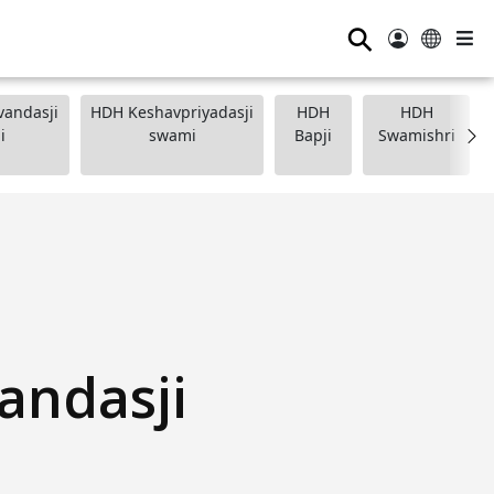
⚲
andasji
HDH Keshavpriyadasji
HDH
HDH
i
swami
Bapji
Swamishri
andasji