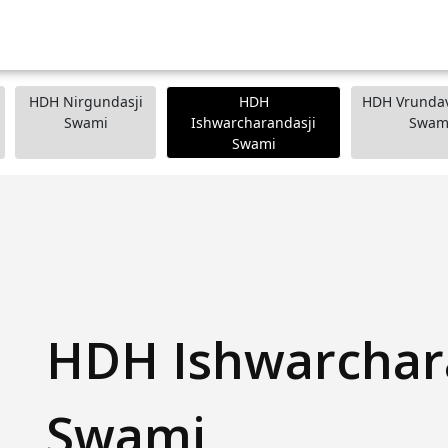
HDH Nirgundasji
HDH
HDH Vrundav
Swami
Ishwarcharandasji
Swam
Swami
HDH Ishwarchar
Swami