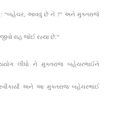
. અનંત જીવો રાહ જોઈ રહ્યા છે.”
રમ સ્વીકાર્યો અને આ મુક્તરાજ બહેચરભાઈ 