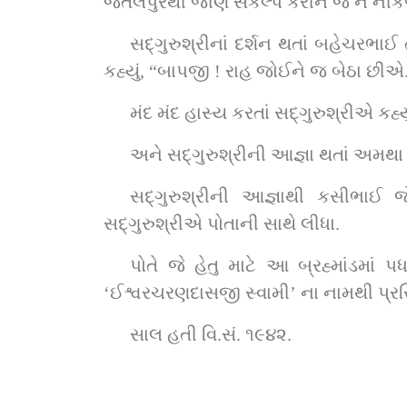
જેતલપુરથી જાણે સંકલ્પ કરીને જ ન નીકળ
સદ્‌ગુરુશ્રીનાં દર્શન થતાં બહેચરભાઈ તો રાજી રાજી થઈ ગયા અને સદ્‌ગુરુશ્રીએ પૂછી નાખ્યું : “બહેચર, આવવું છે ને ?” અને મુક્તરાજે 
કહ્યું, “બાપજી ! રાહ જોઈને જ બેઠા છીએ.
મંદ મંદ હાસ્ય કરત
અને સદ્‌ગુરુશ્રીની આજ્ઞા થતાં
સદ્‌ગુરુશ્રીની આજ્ઞાથી કસીભાઈ જેતલપુરમાં પાર્ષદ થઈને રહ્યા, માતા જીવીબાએ સાંખ્યયોગ લીધો ને મુક્તરાજ બહેચરભાઈને 
સદ્‌ગુરુશ્રીએ પોતાની સાથે લીધા.
પોતે જે હેતુ માટે આ બ્રહ્માંડમાં 
‘ઈશ્વરચરણદાસજી સ્વામી’ ના નામથી પ્રસ
સાલ હતી વિ.સં. ૧૯૪૨.