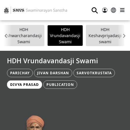
⚲
HDH
HDH
HDH
Ishwarcharandasji
Vrundavandasji
Keshavpriyadasji
Swami
Swami
swami
HDH Vrundavandasji Swami
PARICHAY
JIVAN DARSHAN
SARVOTKRUSTATA
DIVYA PRASAD
PUBLICATION