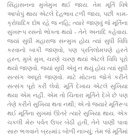
સિંહાસનના મુખેમુખ થઈ જાય. તેમ મૂર્તિ વિષે 
આપોપું થાય એટલે દેહભાવ ટળી જાય, પછી કામ-
ક્રોધાદિક દોષ રહે જ નહિ; ત્યારે જાણવું જે મૂર્તિના 
સુખરૂપ રસનો ભોક્તા થયો - તેને અનાદિ કહેવાય. 
જ્યાં સુધી મહારાજ સન્મુખ હોય ત્યાં સુધી વિધિ 
કરવાનો બાકી જાણવો, પણ પ્રતિલોમપણે હસ્તે 
હસ્ત, મુખે મુખ, ચરણે ચરણ થયાં એટલે વિધિ પૂરો 
થયો જાણવો. જ્યાં સુધી એવું ન થયું હોય ત્યાં સુધી 
સત્સંગ અધૂરો જાણવો. માટે મોટાના જોગે કરીને 
સત્સંગ પૂરો કરી લેવો. મૂર્તિ દેખાય એટલે સુખિયા 
થયા એમ નહીં. એમ તો ચિતારા મૂર્તિને દેખે છે પણ 
તેણે કરીને સુખિયા થતા નથી; એ તો જ્યારે મૂર્તિરૂપ 
થઈ મૂર્તિના સુખમાં ઊતરે ત્યારે સુખિયા થાય. એક 
ચકલી મેરુ પર્વત ઉપર બેઠી હતી, તેને પાણી પાવા 
સારુ ભગવાને બ્રહ્માંડ બોળી નાખ્યું; તેમ જે મૂર્તિમાં 