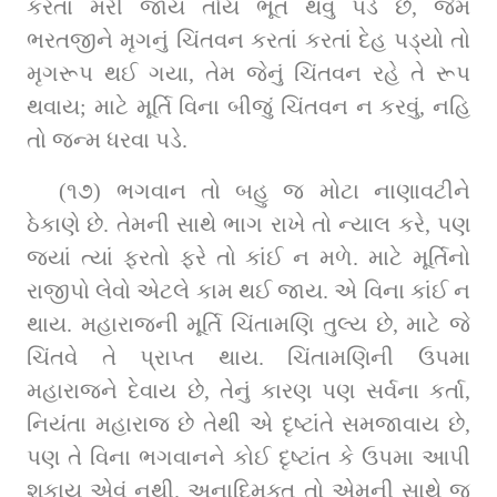
કરતાં મરી જાય તોય ભૂત થવું પડે છે, જેમ 
ભરતજીને મૃગનું ચિંતવન કરતાં કરતાં દેહ પડ્યો તો 
મૃગરૂપ થઈ ગયા, તેમ જેનું ચિંતવન રહે તે રૂપ 
થવાય; માટે મૂર્તિ વિના બીજું ચિંતવન ન કરવું, નહિ 
તો જન્મ ધરવા પડે.
(૧૭) ભગવાન તો બહુ જ મોટા નાણાવટીને 
ઠેકાણે છે. તેમની સાથે ભાગ રાખે તો ન્યાલ કરે, પણ 
જ્યાં ત્યાં ફરતો ફરે તો કાંઈ ન મળે. માટે મૂર્તિનો 
રાજીપો લેવો એટલે કામ થઈ જાય. એ વિના કાંઈ ન 
થાય. મહારાજની મૂર્તિ ચિંતામણિ તુલ્ય છે, માટે જે 
ચિંતવે તે પ્રાપ્ત થાય. ચિંતામણિની ઉપમા 
મહારાજને દેવાય છે, તેનું કારણ પણ સર્વના કર્તા, 
નિયંતા મહારાજ છે તેથી એ દૃષ્ટાંતે સમજાવાય છે, 
પણ તે વિના ભગવાનને કોઈ દૃષ્ટાંત કે ઉપમા આપી 
શકાય એવું નથી. અનાદિમુક્ત તો એમની સાથે જ 