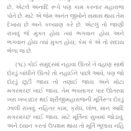
છે, એટલે અનાદિ રૂપે પણ કામ કરનાર મહારાજ 
પોતે છે. માટે એ જેમ અનંત જીવોને સમાસ થાય તેમ 
દેખાય છે અને કલ્યાણ કરે છે. એટલું તો જાણી 
રાખવું જે મુક્ત હોય ત્યાં ભગવાન હોય અને 
ભગવાન હોય ત્યાં મુક્ત હોય; કેમ કે એ તો સદાય 
ભેળા જ છે.
(૧૮) કોઈ સમુદ્રમાં નહાવા ઊતરે તે વહાણ સાથે 
દોરડું બાંધીને ઊતરે તો નહાઈને પાછો આવે, પણ જો 
દોરડું છૂટી જાય તો તણાઈ જાય અને મોટા 
મગરમચ્છ ખાઈ જાય. તેમ ભવસાગર પાર ઊતરવા 
ખરા ખબડદાર થઈ શ્રીજીમહારાજની મૂર્તિરૂપ દોરડું 
ઝાલી રાખવું. નહિતર કામ, ક્રોધ, લોભ, માન આદિ 
મગરમચ્છ ખાઈ જાય. માટે મૂર્તિના સુખમાં જોડાવું. 
અને ધ્યાન કરતાં ઉપશમ થાય તો મૂર્તિ ભૂલાય નહિ 