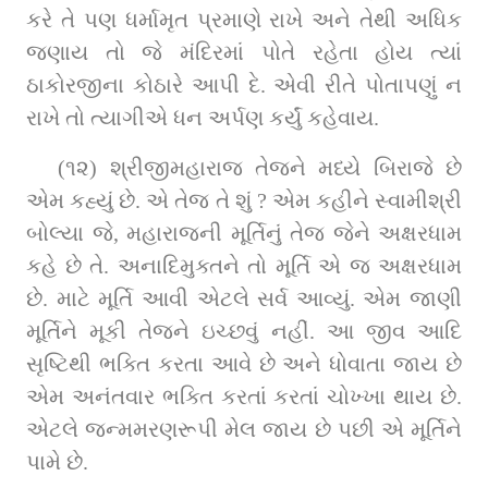
કરે તે પણ ધર્મામૃત પ્રમાણે રાખે અને તેથી અધિક 
જણાય તો જે મંદિરમાં પોતે રહેતા હોય ત્યાં 
ઠાકોરજીના કોઠારે આપી દે. એવી રીતે પોતાપણું ન 
રાખે તો ત્યાગીએ ધન અર્પણ કર્યું કહેવાય.
(૧૨) શ્રીજીમહારાજ તેજને મધ્યે બિરાજે છે 
એમ કહ્યું છે. એ તેજ તે શું ? એમ કહીને સ્વામીશ્રી 
બોલ્યા જે, મહારાજની મૂર્તિનું તેજ જેને અક્ષરધામ 
કહે છે તે. અનાદિમુક્તને તો મૂર્તિ એ જ અક્ષરધામ 
છે. માટે મૂર્તિ આવી એટલે સર્વ આવ્યું. એમ જાણી 
મૂર્તિને મૂકી તેજને ઇચ્છવું નહીં. આ જીવ આદિ 
સૃષ્ટિથી ભક્તિ કરતા આવે છે અને ધોવાતા જાય છે 
એમ અનંતવાર ભક્તિ કરતાં કરતાં ચોખ્ખા થાય છે. 
એટલે જન્મમરણરૂપી મેલ જાય છે પછી એ મૂર્તિને 
પામે છે.