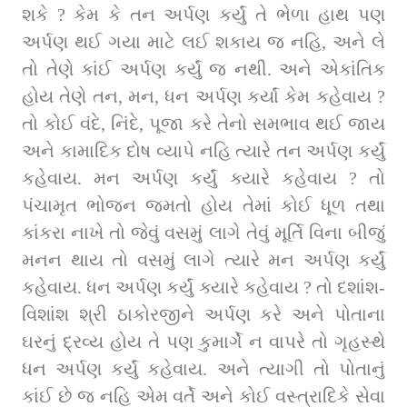
શકે ? કેમ કે તન અર્પણ કર્યું તે ભેળા હાથ પણ 
અર્પણ થઈ ગયા માટે લઈ શકાય જ નહિ, અને લે 
તો તેણે કાંઈ અર્પણ કર્યું જ નથી. અને એકાંતિક 
હોય તેણે તન, મન, ધન અર્પણ કર્યાં કેમ કહેવાય ? 
તો કોઈ વંદે, નિંદે, પૂજા કરે તેનો સમભાવ થઈ જાય 
અને કામાદિક દોષ વ્યાપે નહિ ત્યારે તન અર્પણ કર્યું 
કહેવાય. મન અર્પણ કર્યું ક્યારે કહેવાય ? તો 
પંચામૃત ભોજન જમતો હોય તેમાં કોઈ ધૂળ તથા 
કાંકરા નાખે તો જેવું વસમું લાગે તેવું મૂર્તિ વિના બીજું 
મનન થાય તો વસમું લાગે ત્યારે મન અર્પણ કર્યું 
કહેવાય. ધન અર્પણ કર્યું ક્યારે કહેવાય ? તો દશાંશ-
વિશાંશ શ્રી ઠાકોરજીને અર્પણ કરે અને પોતાના 
ઘરનું દ્રવ્ય હોય તે પણ કુમાર્ગે ન વાપરે તો ગૃહસ્થે 
ધન અર્પણ કર્યું કહેવાય. અને ત્યાગી તો પોતાનું 
કાંઈ છે જ નહિ એમ વર્તે અને કોઈ વસ્ત્રાદિકે સેવા 