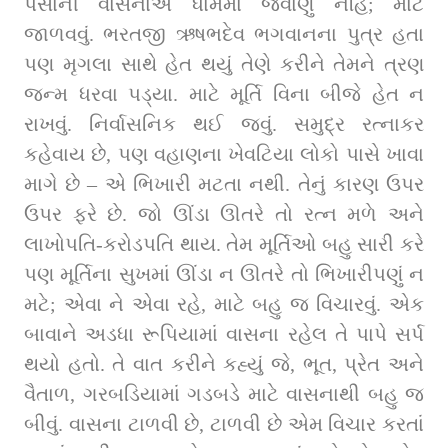
પૈસાની વાસનાએ ધામમાં જવાણું નહિ; માટે 
જાળવવું. ભરતજી ઋષભદેવ ભગવાનના પુત્ર હતા 
પણ મૃગલા સાથે હેત થયું તેણે કરીને તેમને ત્રણ 
જન્મ ધરવા પડ્યા. માટે મૂર્તિ વિના બીજે હેત ન 
રાખવું. નિર્વાસનિક થઈ જવું. સમુદ્ર રત્નાકર 
કહેવાય છે, પણ વહાણના ખેવટિયા લોકો પાસે ખાવા 
માગે છે – એ ભિખારી મટતા નથી. તેનું કારણ ઉપર 
ઉપર ફરે છે. જો ઊંડા ઊતરે તો રત્ન મળે અને 
લાખોપતિ-કરોડપતિ થાય. તેમ મૂર્તિઓ બહુ સારી કરે 
પણ મૂર્તિના સુખમાં ઊંડા ન ઊતરે તો ભિખારીપણું ન 
મટે; એવા ને એવા રહે, માટે બહુ જ વિચારવું. એક 
બાવાને અડધા રૂપિયામાં વાસના રહેલ તે પાપે સર્પ 
થયો હતો. તે વાત કરીને કહ્યું જે, ભૂત, પ્રેત અને 
વૈતાળ, ગરબડિયામાં ગડબડે માટે વાસનાથી બહુ જ 
બીવું. વાસના ટાળવી છે, ટાળવી છે એમ વિચાર કરતાં 