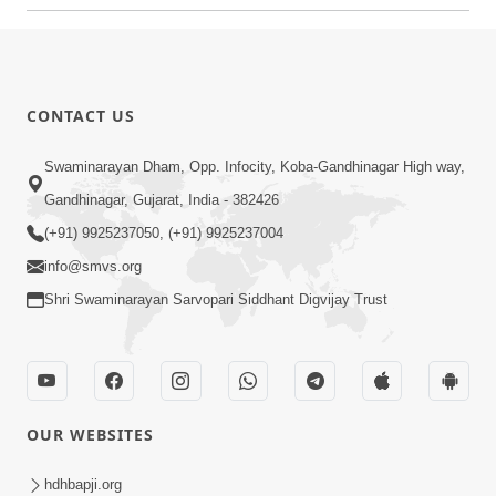
CONTACT US
Swaminarayan Dham, Opp. Infocity, Koba-Gandhinagar High way,
Gandhinagar, Gujarat, India - 382426
(+91) 9925237050, (+91) 9925237004
info@smvs.org
Shri Swaminarayan Sarvopari Siddhant Digvijay Trust
OUR WEBSITES
hdhbapji.org