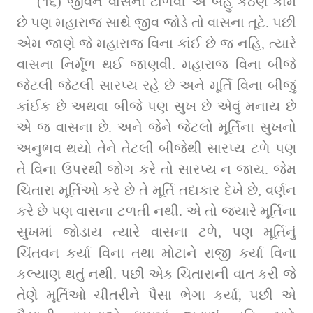
(૧૬) જીવને વાસના ટાળવી એ બહુ કઠણ કામ 
છે પણ મહારાજ સાથે જીવ જોડે તો વાસના તૂટે. પછી 
એમ જાણે જે મહારાજ વિના કાંઈ છે જ નહિ, ત્યારે 
વાસના નિર્મૂળ થઈ જાણવી. મહારાજ વિના બીજે 
જેટલી જેટલી સારપ્ય રહે છે અને મૂર્તિ વિના બીજું 
કાંઈક છે અથવા બીજે પણ સુખ છે એવું મનાય છે 
એ જ વાસના છે. અને જેને જેટલો મૂર્તિના સુખનો 
અનુભવ થયો તેને તેટલી બીજેથી સારપ્ય ટળે પણ 
તે વિના ઉપરથી જોગ કરે તો સારપ્ય ન જાય. જેમ 
ચિતારા મૂર્તિઓ કરે છે તે મૂર્તિ તદાકાર દેખે છે, વર્ણન 
કરે છે પણ વાસના ટળતી નથી. એ તો જ્યારે મૂર્તિના 
સુખમાં જોડાય ત્યારે વાસના ટળે, પણ મૂર્તિનું 
ચિંતવન કર્યા વિના તથા મોટાને રાજી કર્યા વિના 
કલ્યાણ થતું નથી. પછી એક ચિતારાની વાત કરી જે 
તેણે મૂર્તિઓ ચીતરીને પૈસા ભેગા કર્યા, પછી એ 