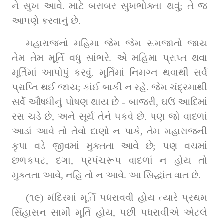
ને સુખ આવે. માટે બરાબર સુખભોક્તા થવું; તે જ 
આપણે કરવાનું છે.
મહારાજનો મહિમા જેમ જેમ સમજાતો જાય 
તેમ તેમ મૂર્તિ વધુ સાંભરે. એ મહિમા પ્રાપ્ત થવા 
મૂર્તિમાં આપોપું કરવું. મૂર્તિમાં નિમગ્ન થવાથી સર્વે 
પ્રાપ્તિ થઈ જાય; કાંઈ બાકી ન રહે. જેમ ચંદ્રમાથી 
સર્વે ઔષધીનું પોષણ થાય છે - બાજરી, ઘઉં આદિમાં 
રસ ચડે છે, અને સૂર્ય તેને પકવે છે. પણ જો વાદળાં 
આડાં આવે તો તેવો દાણો ન પાકે, તેમ મહારાજની 
કૃપા વડે જીવમાં મુક્તતા આવે છે; પણ વચમાં 
છળકપટ, દગા, પ્રપંચરૂપ વાદળાં ન હોય તો 
મુક્તતા આવે, નહિ તો ન આવે. આ સિદ્ધાંત વાત છે.
(૧૯) મંદિરમાં મૂર્તિ પધરાવવી હોય ત્યારે પ્રથમ 
સિંહાસન સામી મૂર્તિ હોય, પછી પધરાવીએ એટલે 