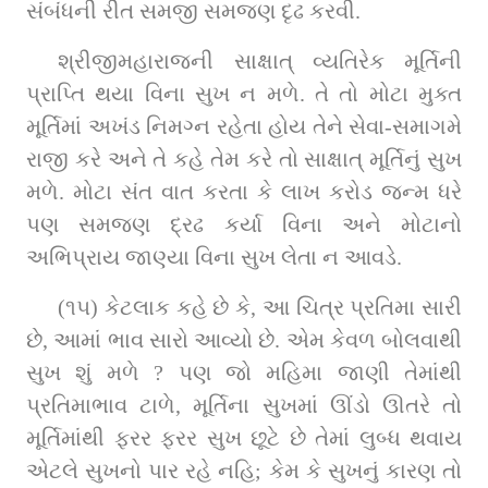
સંબંધની રીત સમજી સમજણ દૃઢ કરવી.
શ્રીજીમહારાજની સાક્ષાત્ વ્યતિરેક મૂર્તિની 
પ્રાપ્તિ થયા વિના સુખ ન મળે. તે તો મોટા મુક્ત 
મૂર્તિમાં અખંડ નિમગ્ન રહેતા હોય તેને સેવા-સમાગમે 
રાજી કરે અને તે કહે તેમ કરે તો સાક્ષાત્ મૂર્તિનું સુખ 
મળે. મોટા સંત વાત કરતા કે લાખ કરોડ જન્મ ધરે 
પણ સમજણ દ્રઢ કર્યા વિના અને મોટાનો 
અભિપ્રાય જાણ્યા વિના સુખ લેતા ન આવડે.
(૧૫) કેટલાક કહે છે કે, આ ચિત્ર પ્રતિમા સારી 
છે, આમાં ભાવ સારો આવ્યો છે. એમ કેવળ બોલવાથી 
સુખ શું મળે ? પણ જો મહિમા જાણી તેમાંથી 
પ્રતિમાભાવ ટાળે, મૂર્તિના સુખમાં ઊંડો ઊતરે તો 
મૂર્તિમાંથી ફરર ફરર સુખ છૂટે છે તેમાં લુબ્ધ થવાય 
એટલે સુખનો પાર રહે નહિ; કેમ કે સુખનું કારણ તો 