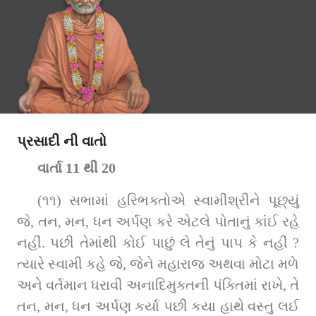
પ્રસાદી ની વાતો
વાર્તા 11 થી 20
(૧૧) સભામાં હરિભક્તોએ સ્વામીશ્રીને પૂછ્યું 
જે, તન, મન, ધન અર્પણ કરે એટલે પોતાનું કાંઈ રહે 
નહીં. પછી તેમાંથી કોઈ પાછું લે તેનું પાપ કે નહીં ? 
ત્યારે સ્વામી કહે જે, જેને મહારાજ અથવા મોટા મળે 
અને વર્તમાન ધરાવી અનાદિમુક્તની પંક્તિમાં રાખે, તે 
તન, મન, ધન અર્પણ કર્યા પછી કયા હાથે વસ્તુ લઈ 