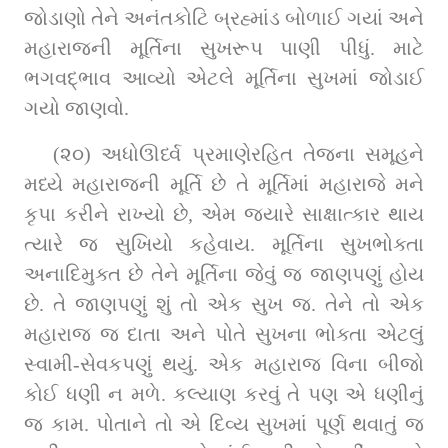
જોડાણો તેને અનંતકોટિ બ્રહ્માંડ બોળાઈ ગયાં અને 
મહારાજની મૂર્તિના સુખરૂપ પાણી પીધું. માટે 
ભગવદ્ભાવ આવ્યો એટલે મૂર્તિના સુખમાં જોડાઈ 
ગયો જાણવો.
(૨૦) અધોઊર્ધ્વ પ્રમાણેરહિત તેજના સમૂહને 
મધ્યે મહારાજની મૂર્તિ છે તે મૂર્તિમાં મહારાજે મને 
કૃપા કરીને રાખ્યો છે, એમ જ્યારે સાક્ષાત્કાર થાય 
ત્યારે જ સુખિયો કહેવાય. મૂર્તિના સુખભોક્તા 
અનાદિમુક્ત છે તેને મૂર્તિના જેવું જ જાણપણું હોય 
છે. તે જાણપણું શું તો એક સુખ જ. તેને તો એક 
મહારાજ જ દાતા અને પોતે સુખના ભોક્તા એટલું 
સ્વામી-સેવકપણું થયું. એક મહારાજ વિના બીજો 
કોઈ ધણી ન મળે. કલ્યાણ કરવું તે પણ એ ધણીનું 
જ કામ. પોતાને તો એ દિવ્ય સુખમાં પૂર્ણ થવાતું જ 