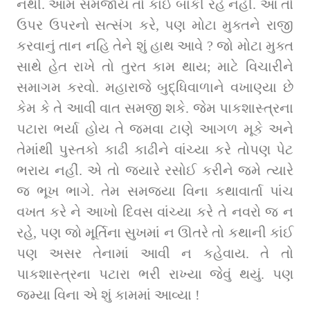
નથી. આમ સમજાય તો કાંઈ બાકી રહે નહીં. આ તો 
ઉપર ઉપરનો સત્સંગ કરે, પણ મોટા મુક્તને રાજી 
કરવાનું તાન નહિ તેને શું હાથ આવે ? જો મોટા મુક્ત 
સાથે હેત રાખે તો તુરત કામ થાય; માટે વિચારીને 
સમાગમ કરવો. મહારાજે બુદ્ધિવાળાને વખાણ્યા છે 
કેમ કે તે આવી વાત સમજી શકે. જેમ પાકશાસ્ત્રના 
પટારા ભર્યા હોય તે જમવા ટાણે આગળ મૂકે અને 
તેમાંથી પુસ્તકો કાઢી કાઢીને વાંચ્યા કરે તોપણ પેટ 
ભરાય નહીં. એ તો જ્યારે રસોઈ કરીને જમે ત્યારે 
જ ભૂખ ભાગે. તેમ સમજ્યા વિના કથાવાર્તા પાંચ 
વખત કરે ને આખો દિવસ વાંચ્યા કરે તે નવરો જ ન 
રહે, પણ જો મૂર્તિના સુખમાં ન ઊતરે તો કથાની કાંઈ 
પણ અસર તેનામાં આવી ન કહેવાય. તે તો 
પાકશાસ્ત્રના પટારા ભરી રાખ્યા જેવું થયું. પણ 
જમ્યા વિના એ શું કામમાં આવ્યા !