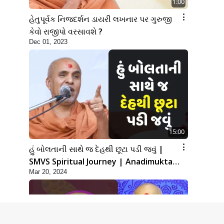
1:00
હેતુપૂર્વક નિજદર્શન ડાયરી લખનાર પર ગુરુજી
કેવો રાજીપો વરસાવશે ?
Dec 01, 2023
15:00
હું બોલતાની સાથે જ દેહથી છૂટા પડી જવું |
SMVS Spiritual Journey | Anadimukta
Mar 20, 2024
Gyan