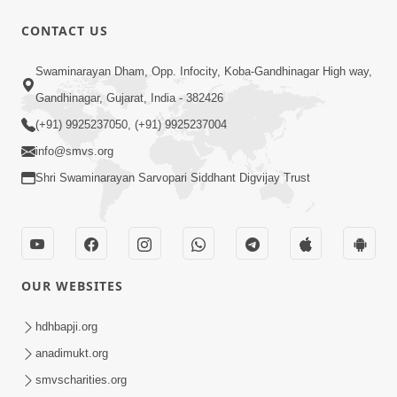
CONTACT US
17:00
Swaminarayan Dham, Opp. Infocity, Koba-Gandhinagar High way,
હું કોણ છું ? ભાગ 1 | SMVS Spiritual
Gandhinagar, Gujarat, India - 382426
Journey | Anadimukta Gyan
(+91) 9925237050, (+91) 9925237004
Apr 06, 2024
info@smvs.org
Shri Swaminarayan Sarvopari Siddhant Digvijay Trust
OUR WEBSITES
14:00
હર્ષ-શોક, સુખ-દુખનું કારણ દેહભાવ | SMVS
hdhbapji.org
Spiritual Journey | Anadimukta Gyan
anadimukt.org
Apr 21, 2024
smvscharities.org