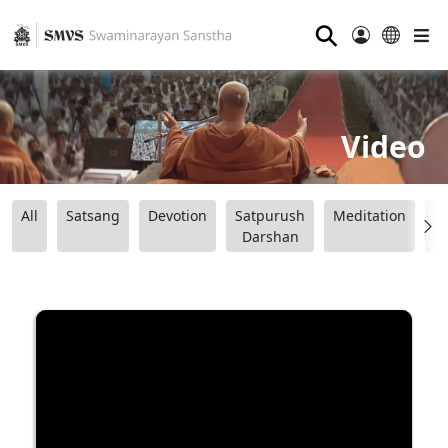
⚲
Video
All
Satsang
Devotion
Satpurush
Meditation
B
Darshan