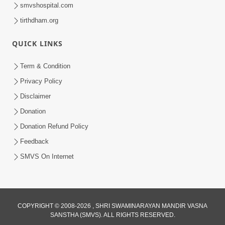
smvshospital.com
tirthdham.org
QUICK LINKS
Term & Condition
1:00
Privacy Policy
હરિ નવમીએ આટલું દ્રઢ કરી દઈએ તો બેડો પાર
Disclaimer
થઈ જશે.. | Hari Navmi 2023 |
Donation
Mar 27, 2023
Swaninarayan | SMVS | 2023
Donation Refund Policy
Feedback
SMVS On Internet
1:00
COPYRIGHT © 2008-2026 , SHRI SWAMINARAYAN MANDIR VASNA
SANSTHA (SMVS). ALL RIGHTS RESERVED.
સ્વામિનારાયણ સંપ્રદાયમાં વચનામૃત ગ્રંથનો