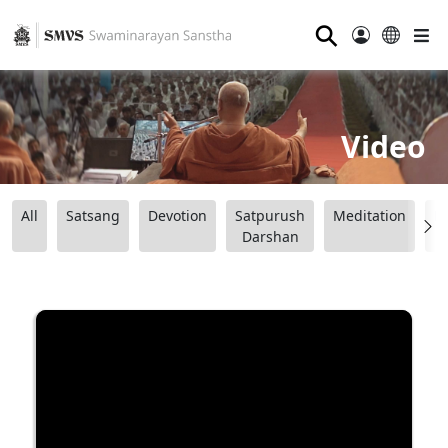
⚲
Video
All
Satsang
Devotion
Satpurush
Meditation
B
Darshan