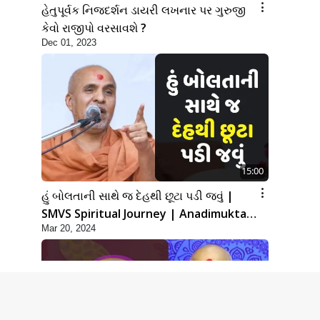
હેતુપૂર્વક નિજદર્શન ડાયરી લખનાર પર ગુરુજી
કેવો રાજીપો વરસાવશે ?
Dec 01, 2023
15:00
હું બોલતાની સાથે જ દેહથી છૂટા પડી જવું |
SMVS Spiritual Journey | Anadimukta
Mar 20, 2024
Gyan