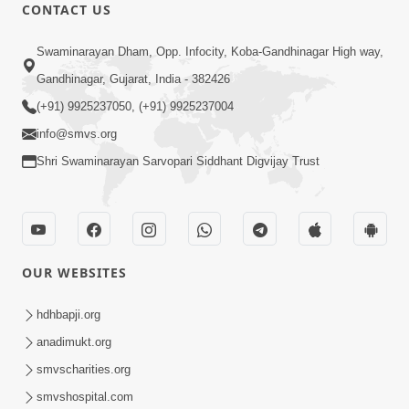
CONTACT US
17:00
Swaminarayan Dham, Opp. Infocity, Koba-Gandhinagar High way,
હું કોણ છું ? ભાગ 1 | SMVS Spiritual
Gandhinagar, Gujarat, India - 382426
Journey | Anadimukta Gyan
(+91) 9925237050, (+91) 9925237004
Apr 06, 2024
info@smvs.org
Shri Swaminarayan Sarvopari Siddhant Digvijay Trust
OUR WEBSITES
14:00
હર્ષ-શોક, સુખ-દુખનું કારણ દેહભાવ | SMVS
hdhbapji.org
Spiritual Journey | Anadimukta Gyan
anadimukt.org
Apr 21, 2024
smvscharities.org
smvshospital.com