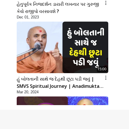
હેતુપૂર્વક નિજદર્શન ડાયરી લખનાર પર ગુરુજી
કેવો રાજીપો વરસાવશે ?
Dec 01, 2023
15:00
હું બોલતાની સાથે જ દેહથી છૂટા પડી જવું |
SMVS Spiritual Journey | Anadimukta
Mar 20, 2024
Gyan