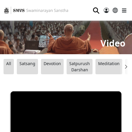
⚲
Video
All
Satsang
Devotion
Satpurush
Meditation
B
Darshan