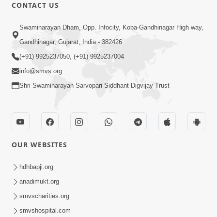
CONTACT US
17:00
Swaminarayan Dham, Opp. Infocity, Koba-Gandhinagar High way,
હું કોણ છું ? ભાગ 1 | SMVS Spiritual
Gandhinagar, Gujarat, India - 382426
Journey | Anadimukta Gyan
(+91) 9925237050, (+91) 9925237004
Apr 06, 2024
info@smvs.org
Shri Swaminarayan Sarvopari Siddhant Digvijay Trust
OUR WEBSITES
14:00
હર્ષ-શોક, સુખ-દુખનું કારણ દેહભાવ | SMVS
hdhbapji.org
Spiritual Journey | Anadimukta Gyan
anadimukt.org
Apr 21, 2024
smvscharities.org
smvshospital.com