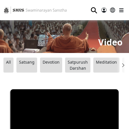
⚲
Video
All
Satsang
Devotion
Satpurush
Meditation
B
Darshan