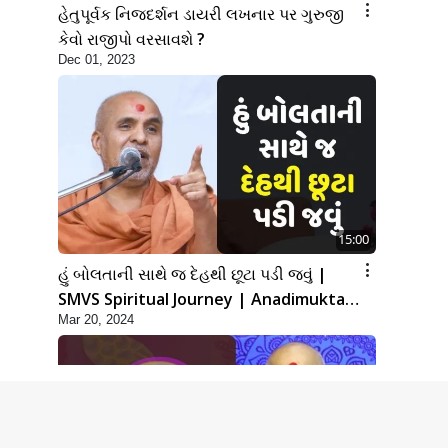
હેતુપૂર્વક નિજદર્શન ડાયરી લખનાર પર ગુરુજી
કેવો રાજીપો વરસાવશે ?
Dec 01, 2023
15:00
હું બોલતાની સાથે જ દેહથી છૂટા પડી જવું |
SMVS Spiritual Journey | Anadimukta
Mar 20, 2024
Gyan