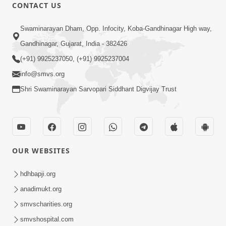
CONTACT US
17:00
Swaminarayan Dham, Opp. Infocity, Koba-Gandhinagar High way,
હું કોણ છું ? ભાગ 1 | SMVS Spiritual
Gandhinagar, Gujarat, India - 382426
Journey | Anadimukta Gyan
(+91) 9925237050, (+91) 9925237004
Apr 06, 2024
info@smvs.org
Shri Swaminarayan Sarvopari Siddhant Digvijay Trust
OUR WEBSITES
14:00
હર્ષ-શોક, સુખ-દુખનું કારણ દેહભાવ | SMVS
hdhbapji.org
Spiritual Journey | Anadimukta Gyan
anadimukt.org
Apr 21, 2024
smvscharities.org
smvshospital.com